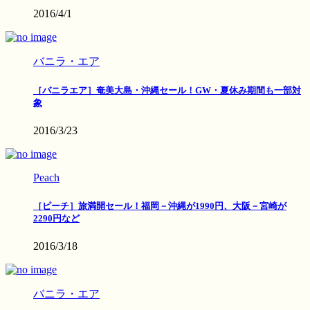
2016/4/1
バニラ・エア
［バニラエア］奄美大島・沖縄セール！GW・夏休み期間も一部対
象
2016/3/23
Peach
［ピーチ］旅満開セール！福岡－沖縄が1990円、大阪－宮崎が
2290円など
2016/3/18
バニラ・エア