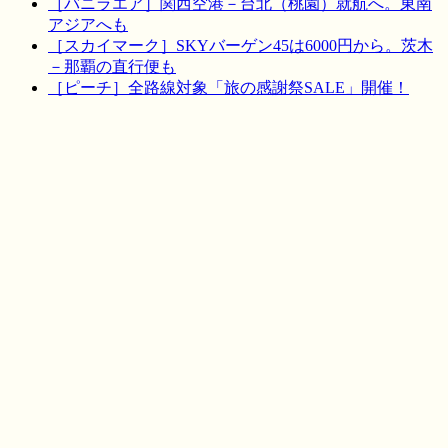
［バニラエア］関西空港－台北（桃園）就航へ。東南
アジアへも
［スカイマーク］SKYバーゲン45は6000円から。茨木
－那覇の直行便も
［ピーチ］全路線対象「旅の感謝祭SALE」開催！