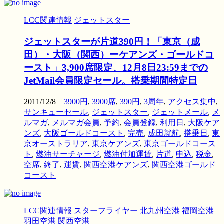
LCC関連情報
ジェットスター
ジェットスターが片道390円！「東京（成
田）・大阪（関西）ーケアンズ・ゴールドコ
ースト」3,900席限定、12月8日23:59までの
JetMail会員限定セール。搭乗期間特定日
2011/12/8
3900円
,
3900席
,
390円
,
3周年
,
アクセス集中
,
サンキューセール
,
ジェットスター
,
ジェットメール
,
メ
ルマガ
,
メルマガ会員
,
予約
,
会員登録
,
利用日
,
大阪ケア
ンズ
,
大阪ゴールドコースト
,
完売
,
成田就航
,
搭乗日
,
東
京オーストラリア
,
東京ケアンズ
,
東京ゴールドコース
ト
,
燃油サーチャージ
,
燃油付加運賃
,
片道
,
申込
,
税金
,
空席
,
終了
,
運賃
,
関西空港ケアンズ
,
関西空港ゴールド
コースト
LCC関連情報
スターフライヤー
北九州空港
福岡空港
羽田空港
関西空港