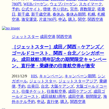
780円
,
WEBバーゲン
,
ウェブバーゲン
,
スカイマーク
,
予約
,
公式サイト
,
増便
,
売り切れ
,
完売
,
席数限定
,
搭乗
日
,
新千歳
,
新千歳空港
,
春休み
,
春休み期間
,
札幌
,
札幌
空港
,
激安運賃
,
片道780円
,
申込
,
購入
,
関空
,
関西空港
ジェットスター
成田空港
関西空港
［ジェットスター］成田／関西－ケアンズ／
ゴールドコースト、関西－台北／シンガポー
ル、成田就航3周年記念の期間限定キャンペー
ン。直行便・乗継便の往復航空券が激安
2011/12/9
HIS
,
キャンペーン
,
キャンペーン期間
,
シン
ガポール
,
ジェットスター
,
ジェットスターアジア
,
乗継
便
,
予約
,
出発日
,
台北
,
大阪ケアンズ
,
大阪ゴールドコー
スト
,
往復チケット
,
往復航空券
,
成田ケアンズ
,
成田ゴ
ールドコースト
,
成田就航3周年
,
成田空港
,
期間限定
,
海
外ホテル予約
,
申込
,
直行便
,
購入
,
関西空港