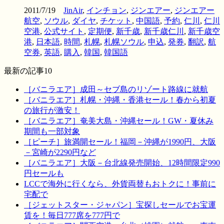
2011/7/19
JinAir
,
インチョン
,
ジンエアー
,
ジンエアー
航空
,
ソウル
,
ダイヤ
,
チケット
,
中国語
,
予約
,
仁川
,
仁川
空港
,
公式サイト
,
定期便
,
新千歳
,
新千歳仁川
,
新千歳空
港
,
日本語
,
時間
,
札幌
,
札幌ソウル
,
申込
,
発券
,
翻訳
,
航
空券
,
英語
,
購入
,
韓国
,
韓国語
最新の記事10
［バニラエア］成田～セブ島のリゾート路線に就航
［バニラエア］札幌・沖縄・香港セール！春から初夏
の旅行が激安！
［バニラエア］奄美大島・沖縄セール！GW・夏休み
期間も一部対象
［ピーチ］旅満開セール！福岡－沖縄が1990円、大阪
－宮崎が2290円など
［バニラエア］大阪－台北線発売開始、12時間限定990
円セールも
LCCで海外に行くなら、外貨両替もおトクに！事前に
宅配で
［ジェットスター・ジャパン］宝探しセールでお宝運
賃を！毎日777席を777円で