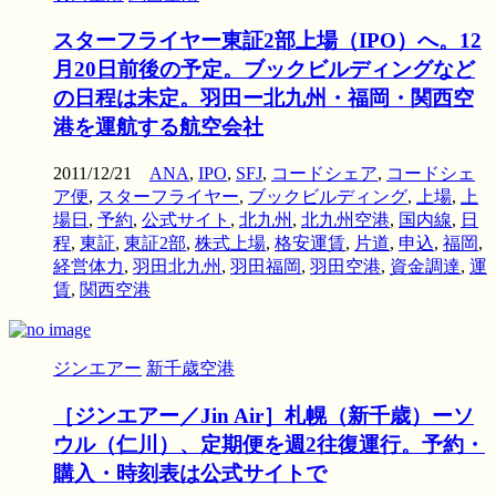
スターフライヤー東証2部上場（IPO）へ。12
月20日前後の予定。ブックビルディングなど
の日程は未定。羽田ー北九州・福岡・関西空
港を運航する航空会社
2011/12/21
ANA
,
IPO
,
SFJ
,
コードシェア
,
コードシェ
ア便
,
スターフライヤー
,
ブックビルディング
,
上場
,
上
場日
,
予約
,
公式サイト
,
北九州
,
北九州空港
,
国内線
,
日
程
,
東証
,
東証2部
,
株式上場
,
格安運賃
,
片道
,
申込
,
福岡
,
経営体力
,
羽田北九州
,
羽田福岡
,
羽田空港
,
資金調達
,
運
賃
,
関西空港
ジンエアー
新千歳空港
［ジンエアー／Jin Air］札幌（新千歳）ーソ
ウル（仁川）、定期便を週2往復運行。予約・
購入・時刻表は公式サイトで