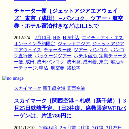
チャーター便［ジェットアジアエアウェイ
ズ］東京（成田）－バンコク、ツアー・航空
券・ホテル宿泊付きなどはH.I.S.で
2012/2/4
2月10日
,
HIS
,
HIS申込
,
エイチ・アイ・エス
,
オンライン予約限定
,
ジェットアジア
,
ジェットアジア
エアウェイズ
,
チャーター便
,
ツアー
,
バンコク
,
バンコ
ク直行便
,
パッケージツアー
,
ホテル宿泊
,
定期チャータ
ー便
,
成田
,
成田バンコク
,
成田発
,
成田着
,
東京
,
燃油サ
ーチャージ
,
申込
,
航空券
,
諸税等
スカイマーク
新千歳空港
関西空港
スカイマーク［関西空港－札幌（新千歳）］3
月25日就航予定、1日2往復。席数限定WEBバ
ーゲンは、片道780円に
2011/12/10
20席程度
,
2ヵ月前
,
2往復
,
3往復
,
3月25日
,