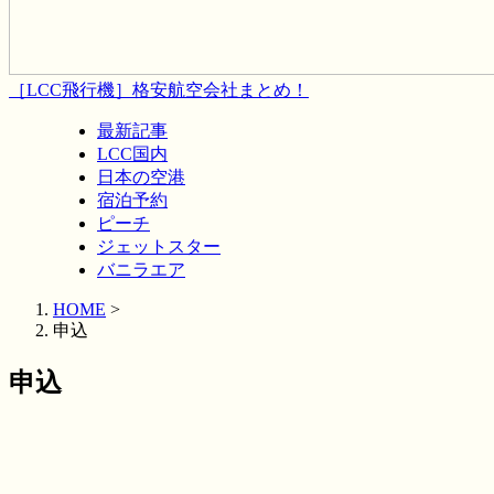
［LCC飛行機］格安航空会社まとめ！
最新記事
LCC国内
日本の空港
宿泊予約
ピーチ
ジェットスター
バニラエア
HOME
>
申込
申込