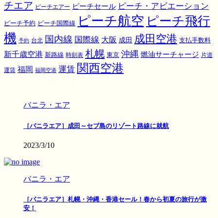
チエア
ピーチ・アビエーション
ピーチセール
ピーチエアー
ピーチ航空
ピーチ飛行
ピーチ国際線
ピーチ予約
機
成田空港
国内線
国際線
大阪
成田
支払手数料
予約
台北
札幌
沖縄
新千歳空港
燃油サーチャージ
東京
新路線
時刻表
片道
関西空港
運賃
福岡
運賃
福岡空港
バニラ・エア
［バニラエア］成田～セブ島のリゾート路線に就航
2023/3/10
バニラ・エア
［バニラエア］札幌・沖縄・香港セール！春から初夏の旅行が激
安！