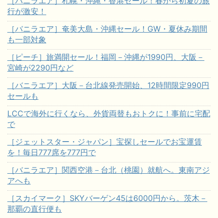
［バニラエア］札幌・沖縄・香港セール！春から初夏の旅
行が激安！
［バニラエア］奄美大島・沖縄セール！GW・夏休み期間
も一部対象
［ピーチ］旅満開セール！福岡－沖縄が1990円、大阪－
宮崎が2290円など
［バニラエア］大阪－台北線発売開始、12時間限定990円
セールも
LCCで海外に行くなら、外貨両替もおトクに！事前に宅配
で
［ジェットスター・ジャパン］宝探しセールでお宝運賃
を！毎日777席を777円で
［バニラエア］関西空港－台北（桃園）就航へ。東南アジ
アへも
［スカイマーク］SKYバーゲン45は6000円から。茨木－
那覇の直行便も