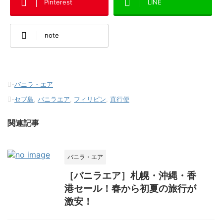
Pinterest
LINE
note
-
バニラ・エア
-
セブ島
,
バニラエア
,
フィリピン
,
直行便
関連記事
バニラ・エア
［バニラエア］札幌・沖縄・香
港セール！春から初夏の旅行が
激安！