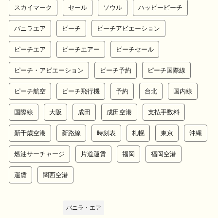
スカイマーク
セール
ソウル
ハッピーピーチ
バニラエア
ピーチ
ピーチアビエーション
ピーチエア
ピーチエアー
ピーチセール
ピーチ・アビエーション
ピーチ予約
ピーチ国際線
ピーチ航空
ピーチ飛行機
予約
台北
国内線
国際線
大阪
成田
成田空港
支払手数料
新千歳空港
新路線
時刻表
札幌
東京
沖縄
燃油サーチャージ
片道運賃
福岡
福岡空港
運賃
関西空港
バニラ・エア