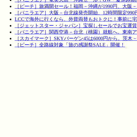
［ピーチ］旅満開セール！福岡－沖縄が1990円、大阪－宮
［バニラエア］大阪－台北線発売開始、12時間限定990
LCCで海外に行くなら、外貨両替もおトクに！事前に
［ジェットスター・ジャパン］宝探しセールでお宝運賃を！
［バニラエア］関西空港－台北（桃園）就航へ。東南ア
［スカイマーク］SKYバーゲン45は6000円から。茨木
［ピーチ］全路線対象「旅の感謝祭SALE」開催！