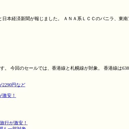
ると日本経済新聞が報じました。 ＡＮＡ系ＬＣＣのバニラ、東
 今回のセールでは、香港線と札幌線が対象。 香港線は6380円
2290円など
が激安！
旅行が激安！
間も一部対象