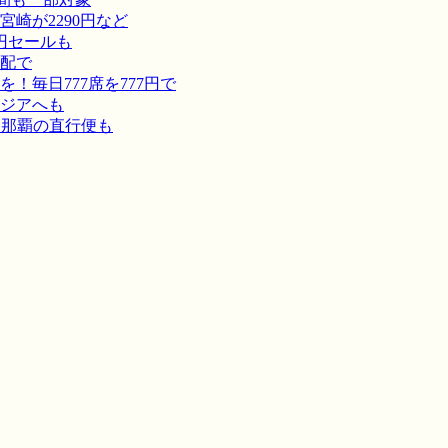
崎が2290円など
円セールも
宅配で
毎日777席を777円で
ジアへも
－那覇の直行便も