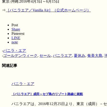
東京-沖縄:2016年4月3日～6月15日
⇒
［バニラエア／Vanilla Air］（公式ホームページ）
Post
Share
Pinterest
LINE
note
-
バニラ・エア
-
ゴールデンウィーク
,
セール
,
バニラエア
,
夏休み
,
奄美大島
,
関連記事
バニラ・エア
［バニラエア］成田～セブ島のリゾート路線に就航
バニラエアは、2016年12月25日より、東京（成田