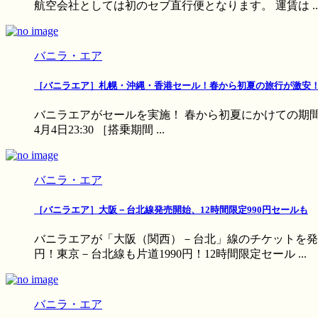
航空会社としては初のセブ直行便となります。 運賃は ..
バニラ・エア
［バニラエア］札幌・沖縄・香港セール！春から初夏の旅行が激安
バニラエアがセールを実施！ 春から初夏にかけての期間が対象
4月4日23:30 ［搭乗期間 ...
バニラ・エア
［バニラエア］大阪－台北線発売開始、12時間限定990円セールも
バニラエアが「大阪（関西）－台北」線のチケットを発売
円！東京－台北線も片道1990円！12時間限定セール ...
バニラ・エア