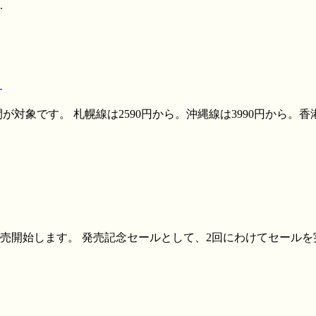
.
！
です。 札幌線は2590円から。沖縄線は3990円から。香港線は4
開始します。 発売記念セールとして、2回にわけてセールを実