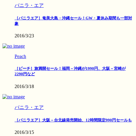
バニラ・エア
［バニラエア］奄美大島・沖縄セール！GW・夏休み期間も一部対
象
2016/3/23
Peach
［ピーチ］旅満開セール！福岡－沖縄が1990円、大阪－宮崎が
2290円など
2016/3/18
バニラ・エア
［バニラエア］大阪－台北線発売開始、12時間限定990円セールも
2016/3/15