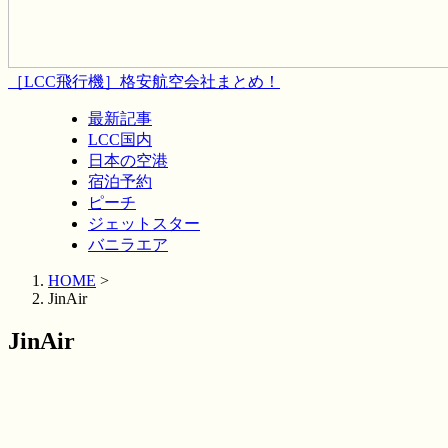
［LCC飛行機］格安航空会社まとめ！
最新記事
LCC国内
日本の空港
宿泊予約
ピーチ
ジェットスター
バニラエア
HOME
>
JinAir
JinAir