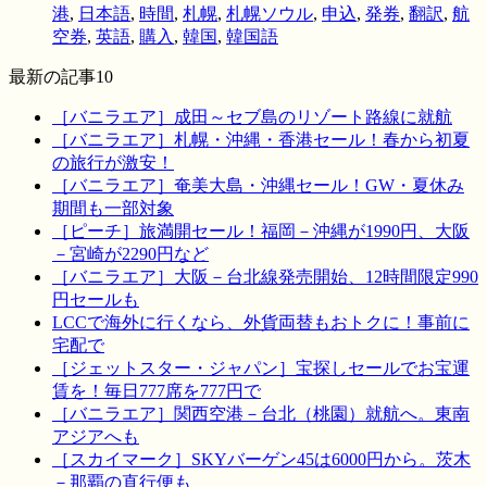
港
,
日本語
,
時間
,
札幌
,
札幌ソウル
,
申込
,
発券
,
翻訳
,
航
空券
,
英語
,
購入
,
韓国
,
韓国語
最新の記事10
［バニラエア］成田～セブ島のリゾート路線に就航
［バニラエア］札幌・沖縄・香港セール！春から初夏
の旅行が激安！
［バニラエア］奄美大島・沖縄セール！GW・夏休み
期間も一部対象
［ピーチ］旅満開セール！福岡－沖縄が1990円、大阪
－宮崎が2290円など
［バニラエア］大阪－台北線発売開始、12時間限定990
円セールも
LCCで海外に行くなら、外貨両替もおトクに！事前に
宅配で
［ジェットスター・ジャパン］宝探しセールでお宝運
賃を！毎日777席を777円で
［バニラエア］関西空港－台北（桃園）就航へ。東南
アジアへも
［スカイマーク］SKYバーゲン45は6000円から。茨木
－那覇の直行便も