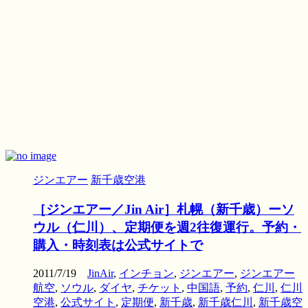
ジンエアー
新千歳空港
［ジンエアー／Jin Air］札幌（新千歳）ーソ
ウル（仁川）、定期便を週2往復運行。予約・
購入・時刻表は公式サイトで
2011/7/19
JinAir
,
インチョン
,
ジンエアー
,
ジンエアー
航空
,
ソウル
,
ダイヤ
,
チケット
,
中国語
,
予約
,
仁川
,
仁川
空港
,
公式サイト
,
定期便
,
新千歳
,
新千歳仁川
,
新千歳空