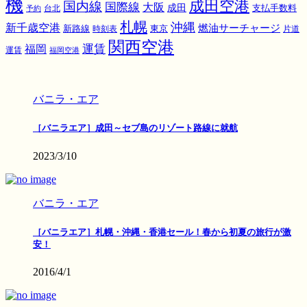
機
成田空港
国内線
国際線
大阪
成田
支払手数料
予約
台北
札幌
沖縄
新千歳空港
燃油サーチャージ
東京
新路線
時刻表
片道
関西空港
運賃
福岡
運賃
福岡空港
バニラ・エア
［バニラエア］成田～セブ島のリゾート路線に就航
2023/3/10
バニラ・エア
［バニラエア］札幌・沖縄・香港セール！春から初夏の旅行が激
安！
2016/4/1