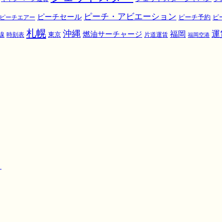
ピーチ・アビエーション
ピーチセール
ピ
ピーチエアー
ピーチ予約
札幌
沖縄
運
福岡
燃油サーチャージ
東京
線
時刻表
片道運賃
福岡空港
！