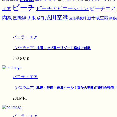
ピーチ
ピーチアビエーション
ピーチエア
エア
成田空港
内線
国際線
大阪
新千歳空港
成田
支払手数料
新路
バニラ・エア
［バニラエア］成田～セブ島のリゾート路線に就航
2023/3/10
バニラ・エア
［バニラエア］札幌・沖縄・香港セール！春から初夏の旅行が激安
2016/4/1
バニラ・エア