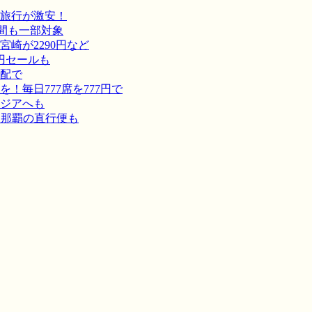
旅行が激安！
間も一部対象
崎が2290円など
円セールも
宅配で
毎日777席を777円で
ジアへも
－那覇の直行便も