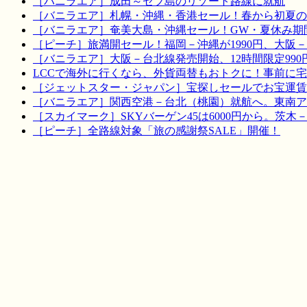
［バニラエア］成田～セブ島のリゾート路線に就航
［バニラエア］札幌・沖縄・香港セール！春から初夏の
［バニラエア］奄美大島・沖縄セール！GW・夏休み期
［ピーチ］旅満開セール！福岡－沖縄が1990円、大阪－宮
［バニラエア］大阪－台北線発売開始、12時間限定990
LCCで海外に行くなら、外貨両替もおトクに！事前に
［ジェットスター・ジャパン］宝探しセールでお宝運賃を！
［バニラエア］関西空港－台北（桃園）就航へ。東南ア
［スカイマーク］SKYバーゲン45は6000円から。茨木
［ピーチ］全路線対象「旅の感謝祭SALE」開催！