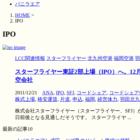
バニラエア
HOME
>
IPO
IPO
LCC関連情報
スターフライヤー
北九州空港
福岡空港
羽
スターフライヤー東証2部上場（IPO）へ。1
空会社
2011/12/21
ANA
,
IPO
,
SFJ
,
コードシェア
,
コードシェア
株式上場
,
格安運賃
,
片道
,
申込
,
福岡
,
経営体力
,
羽田北九
株式会社スターフライヤー（スターフライヤー、SFJ）が
日前後となる見通しだそうです。 スターフライヤ ...
最新の記事10