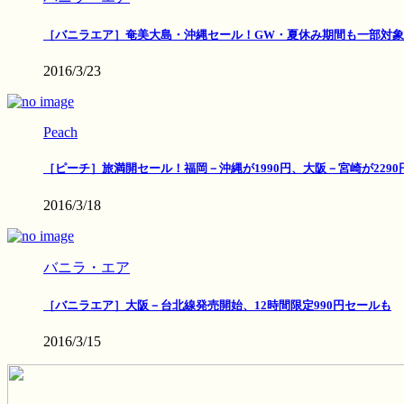
［バニラエア］奄美大島・沖縄セール！GW・夏休み期間も一部対象
2016/3/23
Peach
［ピーチ］旅満開セール！福岡－沖縄が1990円、大阪－宮崎が2290
2016/3/18
バニラ・エア
［バニラエア］大阪－台北線発売開始、12時間限定990円セールも
2016/3/15