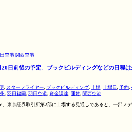
田空港
関西空港
2月20日前後の予定。ブックビルディングなどの日程
便
,
スターフライヤー
,
ブックビルディング
,
上場
,
上場日
,
予約
,
州
,
羽田福岡
,
羽田空港
,
資金調達
,
運賃
,
関西空港
、東京証券取引所第2部に上場する見通しであると、一部メディア