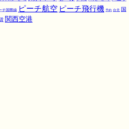
ピーチ航空
ピーチ飛行機
国
ーチ国際線
予約
台北
関西空港
賃