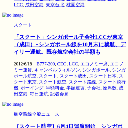
LCC
,
成田空港
,
東京台北
,
桃園空港
スクート
「スクート」シンガポール子会社LCCが東京
（成田）−シンガポール線を10月末に就航、デ
イリー運航。既存航空会社の半額も
2012/6/18
B777-200
,
CEO
,
LCC
,
エコノミー席
,
エコノ
ミー運賃
,
キャンベルウィルソン
,
シンガポール
,
シンガ
ポール航空
,
スクート
,
スクート成田
,
スクート日本
,
ス
クート東京
,
スクート航空
,
スクート路線
,
スクート飛行
機
,
ボーイング
,
半額料金
,
半額運賃
,
子会社
,
座席数
,
成
田空港
,
毎日運航
,
記者会見
航空路線全般ニュース
［スクート航空］6月4日運航開始、シンガポ