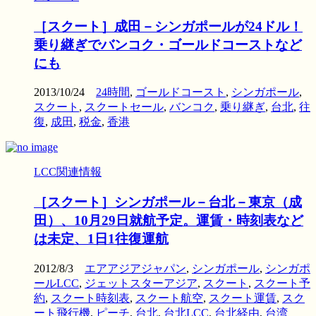
［スクート］成田－シンガポールが24ドル！
乗り継ぎでバンコク・ゴールドコーストなど
にも
2013/10/24
24時間
,
ゴールドコースト
,
シンガポール
,
スクート
,
スクートセール
,
バンコク
,
乗り継ぎ
,
台北
,
往
復
,
成田
,
税金
,
香港
LCC関連情報
［スクート］シンガポール－台北－東京（成
田）、10月29日就航予定。運賃・時刻表など
は未定、1日1往復運航
2012/8/3
エアアジアジャパン
,
シンガポール
,
シンガポ
ールLCC
,
ジェットスターアジア
,
スクート
,
スクート予
約
,
スクート時刻表
,
スクート航空
,
スクート運賃
,
スク
ート飛行機
,
ピーチ
,
台北
,
台北LCC
,
台北経由
,
台湾