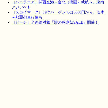
［バニラエア］関西空港－台北（桃園）就航へ。東南
アジアへも
［スカイマーク］SKYバーゲン45は6000円から。茨木
－那覇の直行便も
［ピーチ］全路線対象「旅の感謝祭SALE」開催！