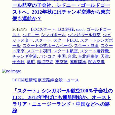
ール航空の子会社。シドニー・ゴールドコー
ストへ。2012年秋にはチャンギ空港から東京
便も運航か？
2012/6/5
LCCスクート
,
LCC路線
,
scoot
,
ゴールドコー
スト
,
シドニー
,
シンガポール
,
シンガポール航空
,
ジェ
ットスター
,
スクート
,
スクートLCC
,
スクートシンガポ
ール
,
スクート公式ホームページ
,
スクート成田
,
スクー
ト東京
,
スクート羽田
,
スクート航空
,
スクート飛行機
,
チャンギ空港
,
バンコク
,
中国
,
台北
,
台北経由便
,
天津
,
子会社
,
就航
,
拠点空港
,
東京便
,
運航開始
,
関西空港
LCC関連情報
航空路線全般ニュース
「スクート」シンガポール航空100％子会社の
LCC、2012年半ばにも運航開始か。オースト
ラリア・ニュージーランド・中国などへの路
線