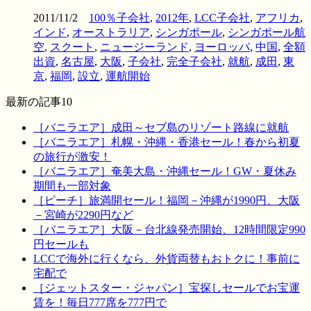
2011/11/2
100％子会社
,
2012年
,
LCC子会社
,
アフリカ
,
インド
,
オーストラリア
,
シンガポール
,
シンガポール航
空
,
スクート
,
ニュージーランド
,
ヨーロッパ
,
中国
,
全額
出資
,
名古屋
,
大阪
,
子会社
,
完全子会社
,
就航
,
成田
,
東
京
,
福岡
,
設立
,
運航開始
最新の記事10
［バニラエア］成田～セブ島のリゾート路線に就航
［バニラエア］札幌・沖縄・香港セール！春から初夏
の旅行が激安！
［バニラエア］奄美大島・沖縄セール！GW・夏休み
期間も一部対象
［ピーチ］旅満開セール！福岡－沖縄が1990円、大阪
－宮崎が2290円など
［バニラエア］大阪－台北線発売開始、12時間限定990
円セールも
LCCで海外に行くなら、外貨両替もおトクに！事前に
宅配で
［ジェットスター・ジャパン］宝探しセールでお宝運
賃を！毎日777席を777円で