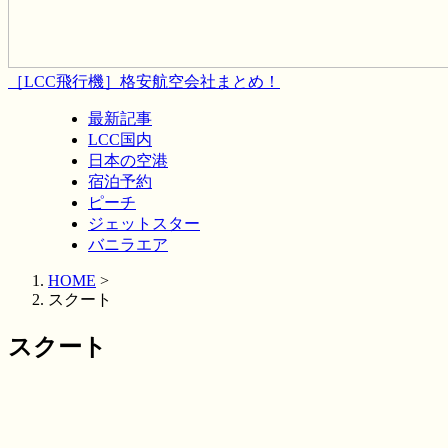
［LCC飛行機］格安航空会社まとめ！
最新記事
LCC国内
日本の空港
宿泊予約
ピーチ
ジェットスター
バニラエア
HOME
>
スクート
スクート