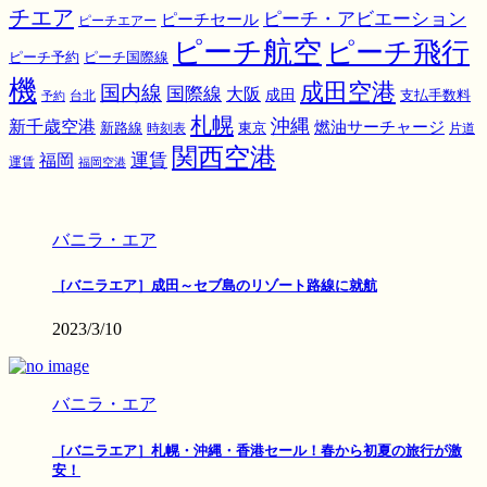
チエア
ピーチ・アビエーション
ピーチセール
ピーチエアー
ピーチ航空
ピーチ飛行
ピーチ国際線
ピーチ予約
機
成田空港
国内線
国際線
大阪
成田
支払手数料
予約
台北
札幌
沖縄
新千歳空港
燃油サーチャージ
東京
新路線
時刻表
片道
関西空港
運賃
福岡
運賃
福岡空港
バニラ・エア
［バニラエア］成田～セブ島のリゾート路線に就航
2023/3/10
バニラ・エア
［バニラエア］札幌・沖縄・香港セール！春から初夏の旅行が激
安！