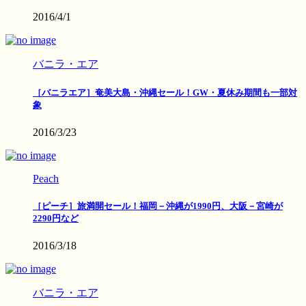
2016/4/1
バニラ・エア
［バニラエア］奄美大島・沖縄セール！GW・夏休み期間も一部対
象
2016/3/23
Peach
［ピーチ］旅満開セール！福岡－沖縄が1990円、大阪－宮崎が
2290円など
2016/3/18
バニラ・エア