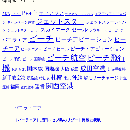
注目キーワード
Peach
エアアジア
LCC
ANA
エアアジア・ジャパ
エアアジアジャパン
ジェットスター
ジェットスタージャパ
ン
キャンペーン運賃
スカイマーク
セール
ン
ソウル
ジェットスターセール
ハッピーピーチ
ピーチ
ピーチアビエーション
ピー
バニラエア
チエア
ピーチ・アビエーション
ピーチセール
ピーチエアー
ピーチ航空
ピーチ飛行
ピーチ国際線
ピーチ予約
機
成田空港
国内線
国際線
大阪
成田
支払手数料
予約
台北
札幌
沖縄
新千歳空港
燃油サーチャージ
東京
新路線
時刻表
片道
関西空港
運賃
福岡
運賃
福岡空港
バニラ・エア
［バニラエア］成田～セブ島のリゾート路線に就航