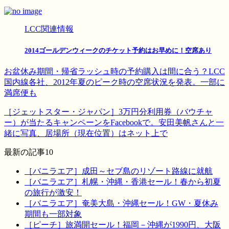
LCC関連情報
2014ゴールデンウィークのチケット予約はお早めに！空席あり
お盆休み期間・帰省ラッシュ時の予約購入は間に合う？LCC
国内線各社、2012年夏のピーク時の空席状況を発表。一部に
満席便も
［ジェットスター・ジャパン］3万円分利用券（バウチャ
ー）が当たるキャンペーンをFacebookで。安田美帆さんと一
緒に写真、居場所（現在位置）はネット上で
最新の記事10
［バニラエア］成田～セブ島のリゾート路線に就航
［バニラエア］札幌・沖縄・香港セール！春から初夏
の旅行が激安！
［バニラエア］奄美大島・沖縄セール！GW・夏休み
期間も一部対象
［ピーチ］旅満開セール！福岡－沖縄が1990円、大阪