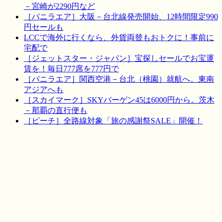
－宮崎が2290円など
［バニラエア］大阪－台北線発売開始、12時間限定990
円セールも
LCCで海外に行くなら、外貨両替もおトクに！事前に
宅配で
［ジェットスター・ジャパン］宝探しセールでお宝運
賃を！毎日777席を777円で
［バニラエア］関西空港－台北（桃園）就航へ。東南
アジアへも
［スカイマーク］SKYバーゲン45は6000円から。茨木
－那覇の直行便も
［ピーチ］全路線対象「旅の感謝祭SALE」開催！