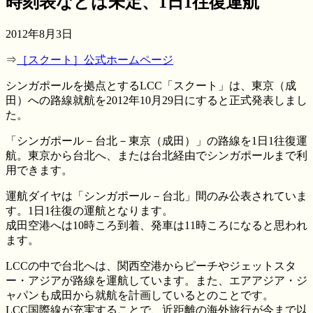
時刻表などは未定、1日1往復運航
2012年8月3日
⇒
［スクート］公式ホームページ
シンガポールを拠点とするLCC「スクート」は、東京（成
田）への路線就航を2012年10月29日にすると正式発表しまし
た。
「シンガポール－台北－東京（成田）」の路線を1日1往復運
航。東京から台北へ、または台北経由でシンガポールまで利
用できます。
運航ダイヤは「シンガポール－台北」間のみ公表されていま
す。1日1往復の運航となります。
成田空港へは10時ころ到着、発車は11時ころになると思われ
ます。
LCCの中で台北へは、関西空港からピーチやジェットスタ
ー・アジアが路線を運航しています。また、エアアジア・ジ
ャパンも成田から就航を計画しているとのことです。
LCC国際線が充実することで、近距離の海外旅行が今まで以