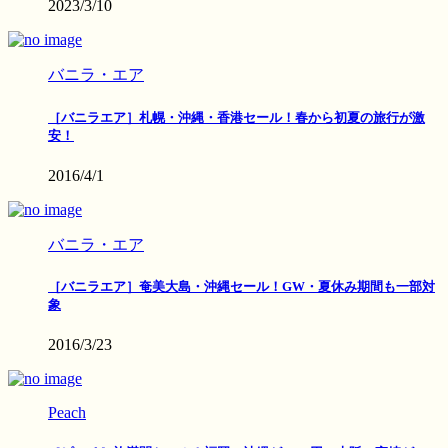
2023/3/10
バニラ・エア
［バニラエア］札幌・沖縄・香港セール！春から初夏の旅行が激
安！
2016/4/1
バニラ・エア
［バニラエア］奄美大島・沖縄セール！GW・夏休み期間も一部対
象
2016/3/23
Peach