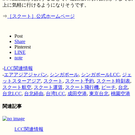
上に気軽に行けるようになりそうです。
⇒
［スクート］公式ホームページ
Post
Share
Pinterest
LINE
note
-
LCC関連情報
-
エアアジアジャパン
,
シンガポール
,
シンガポールLCC
,
ジェ
ットスターアジア
,
スクート
,
スクート予約
,
スクート時刻表
,
スクート航空
,
スクート運賃
,
スクート飛行機
,
ピーチ
,
台北
,
台北LCC
,
台北経由
,
台湾LCC
,
成田空港
,
東京台北
,
桃園空港
関連記事
LCC関連情報