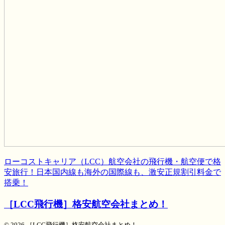
ローコストキャリア（LCC）航空会社の飛行機・航空便で格
安旅行！日本国内線も海外の国際線も、激安正規割引料金で
搭乗！
［LCC飛行機］格安航空会社まとめ！
© 2026 ［LCC飛行機］格安航空会社まとめ！