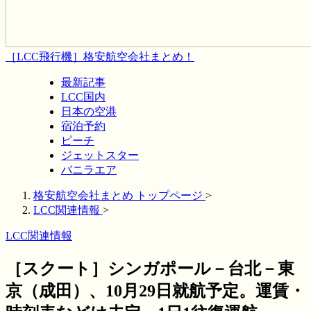
［LCC飛行機］格安航空会社まとめ！
最新記事
LCC国内
日本の空港
宿泊予約
ピーチ
ジェットスター
バニラエア
格安航空会社まとめ トップページ
>
LCC関連情報
>
LCC関連情報
［スクート］シンガポール－台北－東
京（成田）、10月29日就航予定。運賃・