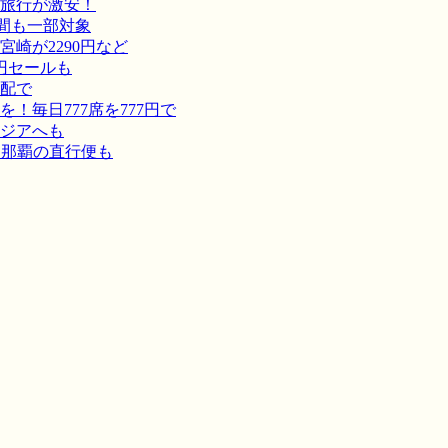
旅行が激安！
間も一部対象
崎が2290円など
円セールも
宅配で
毎日777席を777円で
ジアへも
－那覇の直行便も