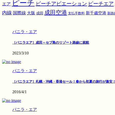
ピーチ
ピーチアビエーション
ピーチエア
エア
成田空港
内線
国際線
大阪
新千歳空港
成田
支払手数料
新路
バニラ・エア
［バニラエア］成田～セブ島のリゾート路線に就航
2023/3/10
バニラ・エア
［バニラエア］札幌・沖縄・香港セール！春から初夏の旅行が激安
2016/4/1
バニラ・エア