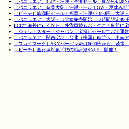
［バニラエア］札幌・沖縄・香港セール！春から初夏の
［バニラエア］奄美大島・沖縄セール！GW・夏休み期
［ピーチ］旅満開セール！福岡－沖縄が1990円、大阪－宮
［バニラエア］大阪－台北線発売開始、12時間限定990
LCCで海外に行くなら、外貨両替もおトクに！事前に
［ジェットスター・ジャパン］宝探しセールでお宝運賃を！
［バニラエア］関西空港－台北（桃園）就航へ。東南ア
［スカイマーク］SKYバーゲン45は6000円から。茨木
［ピーチ］全路線対象「旅の感謝祭SALE」開催！