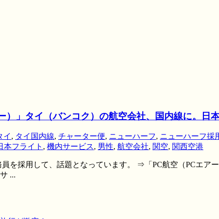
アー）」タイ（バンコク）の航空会社、国内線に。日
タイ
,
タイ国内線
,
チャーター便
,
ニューハーフ
,
ニューハーフ採
日本フライト
,
機内サービス
,
男性
,
航空会社
,
関空
,
関西空港
員を採用して、話題となっています。 ⇒「PC航空（PCエア
...