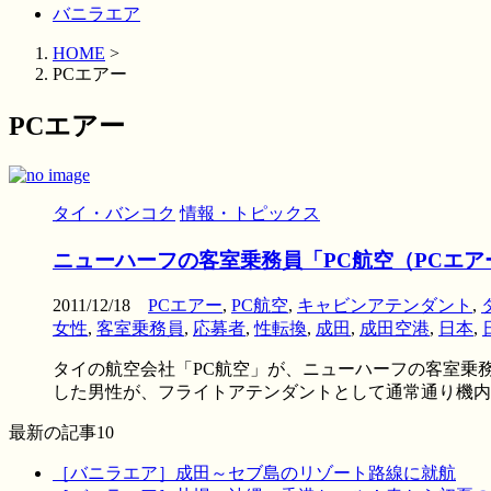
バニラエア
HOME
>
PCエアー
PCエアー
タイ・バンコク
情報・トピックス
ニューハーフの客室乗務員「PC航空（PCエ
2011/12/18
PCエアー
,
PC航空
,
キャビンアテンダント
,
女性
,
客室乗務員
,
応募者
,
性転換
,
成田
,
成田空港
,
日本
,
タイの航空会社「PC航空」が、ニューハーフの客室乗務
した男性が、フライトアテンダントとして通常通り機内サ 
最新の記事10
［バニラエア］成田～セブ島のリゾート路線に就航