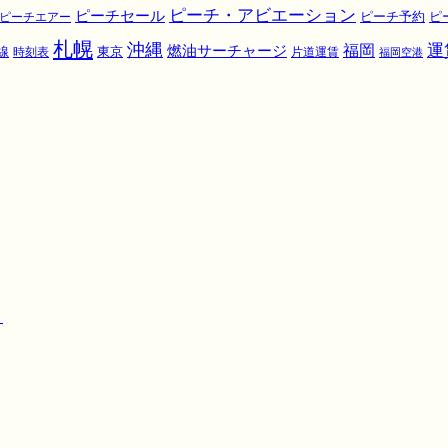
ピーチ・アビエーション
ピーチセール
ピ
ピーチエアー
ピーチ予約
札幌
沖縄
運
福岡
燃油サーチャージ
東京
線
時刻表
片道運賃
福岡空港
！