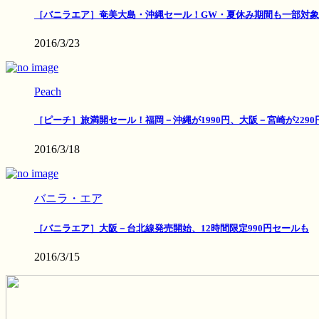
［バニラエア］奄美大島・沖縄セール！GW・夏休み期間も一部対象
2016/3/23
Peach
［ピーチ］旅満開セール！福岡－沖縄が1990円、大阪－宮崎が2290
2016/3/18
バニラ・エア
［バニラエア］大阪－台北線発売開始、12時間限定990円セールも
2016/3/15