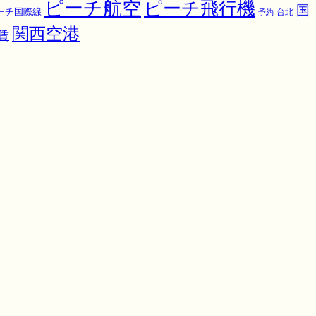
ピーチ航空
ピーチ飛行機
国
ーチ国際線
予約
台北
関西空港
賃