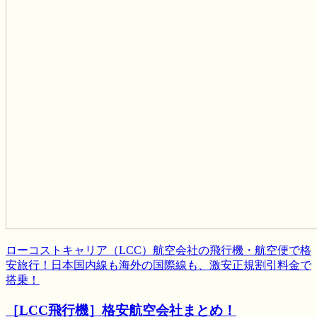
ローコストキャリア（LCC）航空会社の飛行機・航空便で格
安旅行！日本国内線も海外の国際線も、激安正規割引料金で
搭乗！
［LCC飛行機］格安航空会社まとめ！