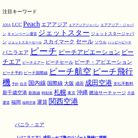
注目キーワード
Peach
エアアジア
LCC
ANA
エアアジア・ジャパ
エアアジアジャパン
ジェットスター
ジェットスタージャパ
ン
キャンペーン運賃
スカイマーク
セール
ン
ソウル
ジェットスターセール
ハッピーピーチ
ピーチ
ピーチアビエーション
ピー
バニラエア
チエア
ピーチ・アビエーション
ピーチセール
ピーチエアー
ピーチ航空
ピーチ飛行
ピーチ国際線
ピーチ予約
機
成田空港
国内線
国際線
大阪
成田
支払手数料
予約
台北
札幌
沖縄
新千歳空港
燃油サーチャージ
東京
新路線
時刻表
片道
関西空港
運賃
福岡
運賃
福岡空港
バニラ・エア
［バニラエア］成田～セブ島のリゾート路線に就航