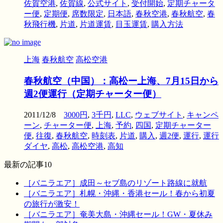
佐賀空港
,
佐賀線
,
公式サイト
,
受付開始
,
定期チャータ
ー便
,
定期便
,
席数限定
,
日本語
,
春秋空港
,
春秋航空
,
春
秋飛行機
,
片道
,
片道運賃
,
目玉運賃
,
購入方法
上海
春秋航空
高松空港
春秋航空（中国）：高松ー上海、7月15日から
週2便運行（定期チャーター便）
2011/12/8
3000円
,
3千円
,
LLC
,
ウェブサイト
,
キャンペ
ーン
,
チャーター便
,
上海
,
予約
,
四国
,
定期チャーター
便
,
往復
,
春秋航空
,
時刻表
,
片道
,
購入
,
週2便
,
運行
,
運行
ダイヤ
,
高松
,
高松空港
,
高知
最新の記事10
［バニラエア］成田～セブ島のリゾート路線に就航
［バニラエア］札幌・沖縄・香港セール！春から初夏
の旅行が激安！
［バニラエア］奄美大島・沖縄セール！GW・夏休み