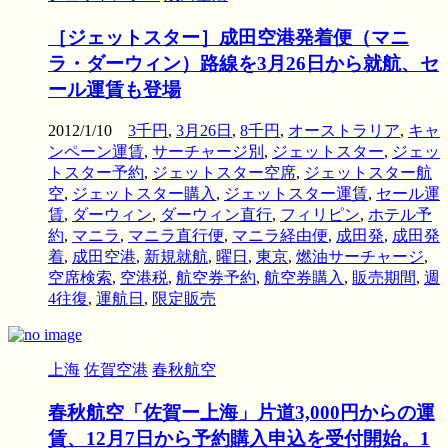
［ジェットスター］成田空港発着便（マニ
ラ・ダーウィン）路線を3月26日から就航、セ
ール運賃も登場
2012/1/10
3千円
,
3月26日
,
8千円
,
オーストラリア
,
キャ
ンペーン運賃
,
サーチャージ別
,
ジェットスター
,
ジェッ
トスター予約
,
ジェットスター空席
,
ジェットスター航
空
,
ジェットスター購入
,
ジェットスター運賃
,
セール運
賃
,
ダーウィン
,
ダーウィン直行
,
フィリピン
,
ホテル予
約
,
マニラ
,
マニラ直行便
,
マニラ経由便
,
成田発
,
成田発
着
,
成田空港
,
新規就航
,
曜日
,
東京
,
燃油サーチャージ
,
空席検索
,
空港税
,
航空券予約
,
航空券購入
,
販売期間
,
週
4往復
,
運航日
,
限定販売
上海
佐賀空港
春秋航空
春秋航空「佐賀ー上海」片道3,000円からの運
賃、12月7日から予約購入申込を受付開始。1