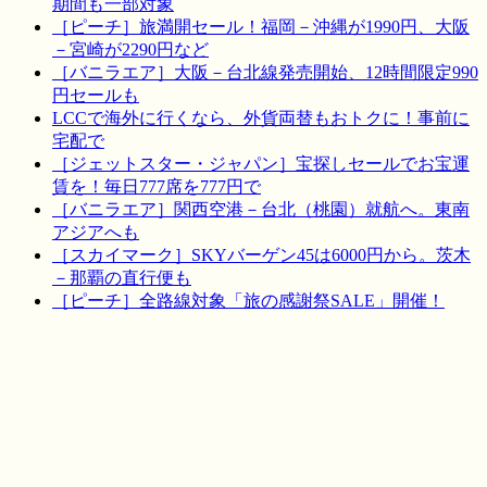
期間も一部対象
［ピーチ］旅満開セール！福岡－沖縄が1990円、大阪
－宮崎が2290円など
［バニラエア］大阪－台北線発売開始、12時間限定990
円セールも
LCCで海外に行くなら、外貨両替もおトクに！事前に
宅配で
［ジェットスター・ジャパン］宝探しセールでお宝運
賃を！毎日777席を777円で
［バニラエア］関西空港－台北（桃園）就航へ。東南
アジアへも
［スカイマーク］SKYバーゲン45は6000円から。茨木
－那覇の直行便も
［ピーチ］全路線対象「旅の感謝祭SALE」開催！