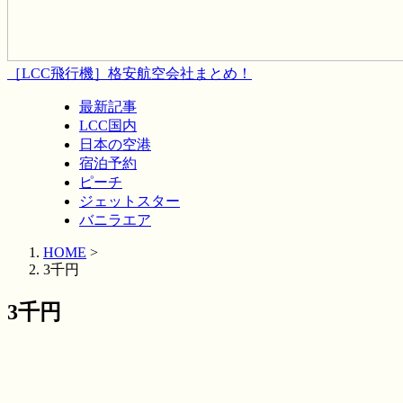
［LCC飛行機］格安航空会社まとめ！
最新記事
LCC国内
日本の空港
宿泊予約
ピーチ
ジェットスター
バニラエア
HOME
>
3千円
3千円