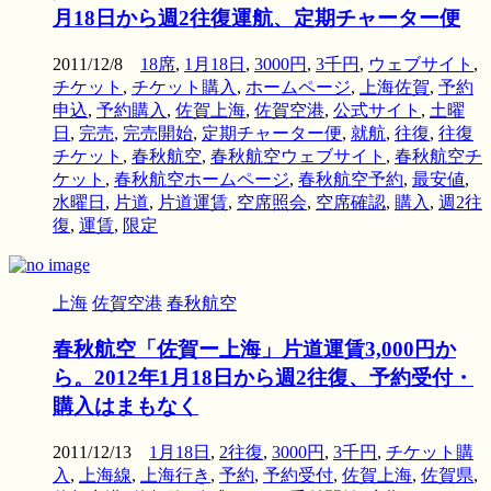
月18日から週2往復運航、定期チャーター便
2011/12/8
18席
,
1月18日
,
3000円
,
3千円
,
ウェブサイト
,
チケット
,
チケット購入
,
ホームページ
,
上海佐賀
,
予約
申込
,
予約購入
,
佐賀上海
,
佐賀空港
,
公式サイト
,
土曜
日
,
完売
,
完売開始
,
定期チャーター便
,
就航
,
往復
,
往復
チケット
,
春秋航空
,
春秋航空ウェブサイト
,
春秋航空チ
ケット
,
春秋航空ホームページ
,
春秋航空予約
,
最安値
,
水曜日
,
片道
,
片道運賃
,
空席照会
,
空席確認
,
購入
,
週2往
復
,
運賃
,
限定
上海
佐賀空港
春秋航空
春秋航空「佐賀ー上海」片道運賃3,000円か
ら。2012年1月18日から週2往復、予約受付・
購入はまもなく
2011/12/13
1月18日
,
2往復
,
3000円
,
3千円
,
チケット購
入
,
上海線
,
上海行き
,
予約
,
予約受付
,
佐賀上海
,
佐賀県
,