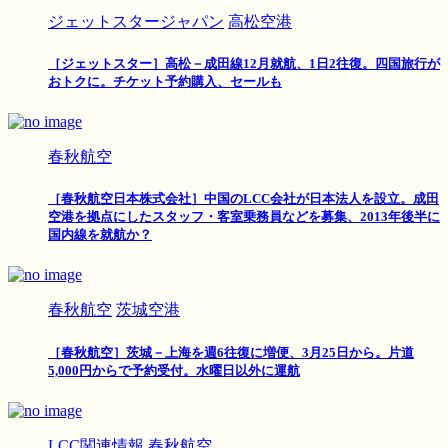
ジェットスタージャパン
高松空港
［ジェットスター］高松－成田線12月就航、1日2往復。四国旅行が
おトクに。チケット予約購入、セールも
春秋航空
［春秋航空日本株式会社］中国のLCC会社が日本法人を設立。成田
空港を拠点にしたスタッフ・客室乗務員などを募集、2013年後半に
国内線を就航か？
春秋航空
茨城空港
［春秋航空］茨城－上海を週6往復に増便、3月25日から。片道
5,000円からで予約受付。水曜日以外に運航
LCC関連情報
春秋航空