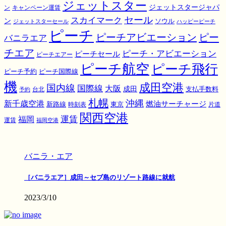
ジェットスター
ジェットスタージャパ
ン
キャンペーン運賃
スカイマーク
セール
ン
ソウル
ジェットスターセール
ハッピーピーチ
ピーチ
ピーチアビエーション
ピー
バニラエア
チエア
ピーチ・アビエーション
ピーチセール
ピーチエアー
ピーチ航空
ピーチ飛行
ピーチ国際線
ピーチ予約
機
成田空港
国内線
国際線
大阪
成田
支払手数料
予約
台北
札幌
沖縄
新千歳空港
燃油サーチャージ
東京
新路線
時刻表
片道
関西空港
運賃
福岡
運賃
福岡空港
バニラ・エア
［バニラエア］成田～セブ島のリゾート路線に就航
2023/3/10