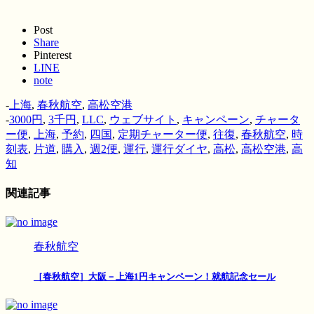
Post
Share
Pinterest
LINE
note
-
上海
,
春秋航空
,
高松空港
-
3000円
,
3千円
,
LLC
,
ウェブサイト
,
キャンペーン
,
チャータ
ー便
,
上海
,
予約
,
四国
,
定期チャーター便
,
往復
,
春秋航空
,
時
刻表
,
片道
,
購入
,
週2便
,
運行
,
運行ダイヤ
,
高松
,
高松空港
,
高
知
関連記事
春秋航空
［春秋航空］大阪－上海1円キャンペーン！就航記念セール