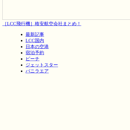
［LCC飛行機］格安航空会社まとめ！
最新記事
LCC国内
日本の空港
宿泊予約
ピーチ
ジェットスター
バニラエア