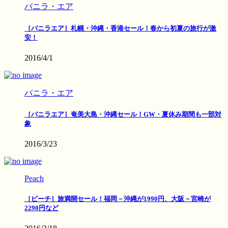
バニラ・エア
［バニラエア］札幌・沖縄・香港セール！春から初夏の旅行が激
安！
2016/4/1
バニラ・エア
［バニラエア］奄美大島・沖縄セール！GW・夏休み期間も一部対
象
2016/3/23
Peach
［ピーチ］旅満開セール！福岡－沖縄が1990円、大阪－宮崎が
2290円など