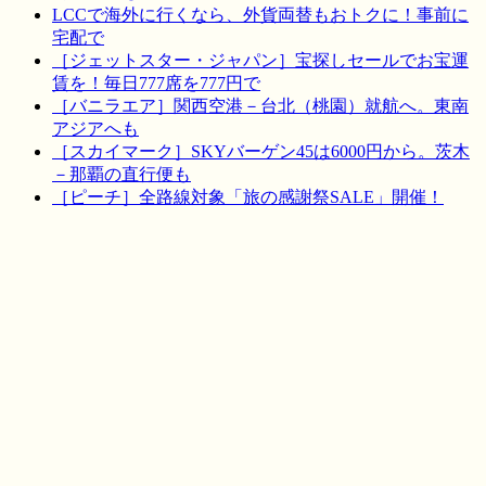
LCCで海外に行くなら、外貨両替もおトクに！事前に
宅配で
［ジェットスター・ジャパン］宝探しセールでお宝運
賃を！毎日777席を777円で
［バニラエア］関西空港－台北（桃園）就航へ。東南
アジアへも
［スカイマーク］SKYバーゲン45は6000円から。茨木
－那覇の直行便も
［ピーチ］全路線対象「旅の感謝祭SALE」開催！