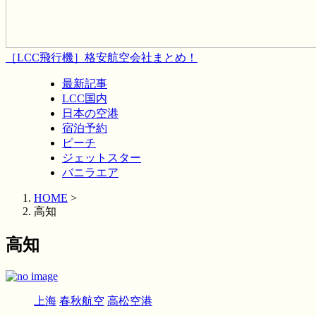
［LCC飛行機］格安航空会社まとめ！
最新記事
LCC国内
日本の空港
宿泊予約
ピーチ
ジェットスター
バニラエア
HOME
>
高知
高知
上海
春秋航空
高松空港