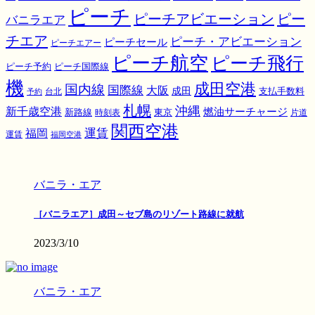
ピーチ
ピーチアビエーション
ピー
バニラエア
チエア
ピーチ・アビエーション
ピーチセール
ピーチエアー
ピーチ航空
ピーチ飛行
ピーチ国際線
ピーチ予約
機
成田空港
国内線
国際線
大阪
成田
支払手数料
予約
台北
札幌
沖縄
新千歳空港
燃油サーチャージ
東京
新路線
時刻表
片道
関西空港
運賃
福岡
運賃
福岡空港
バニラ・エア
［バニラエア］成田～セブ島のリゾート路線に就航
2023/3/10
バニラ・エア