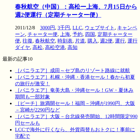
春秋航空（中国）：高松ー上海、7月15日から
週2便運行（定期チャーター便）
2011/12/8
3000円
,
3千円
,
LLC
,
ウェブサイト
,
キャンペ
ーン
,
チャーター便
,
上海
,
予約
,
四国
,
定期チャーター
便
,
往復
,
春秋航空
,
時刻表
,
片道
,
購入
,
週2便
,
運行
,
運行
ダイヤ
,
高松
,
高松空港
,
高知
最新の記事10
［バニラエア］成田～セブ島のリゾート路線に就航
［バニラエア］札幌・沖縄・香港セール！春から初夏
の旅行が激安！
［バニラエア］奄美大島・沖縄セール！GW・夏休み
期間も一部対象
［ピーチ］旅満開セール！福岡－沖縄が1990円、大阪
－宮崎が2290円など
［バニラエア］大阪－台北線発売開始、12時間限定990
円セールも
LCCで海外に行くなら、外貨両替もおトクに！事前に
宅配で