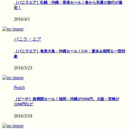
［バニラエア］札幌・沖縄・香港セール！春から初夏の旅行が激
安！
2016/4/1
バニラ・エア
［バニラエア］奄美大島・沖縄セール！GW・夏休み期間も一部対
象
2016/3/23
Peach
［ピーチ］旅満開セール！福岡－沖縄が1990円、大阪－宮崎が
2290円など
2016/3/18