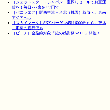
［ジェットスター・ジャパン］宝探しセールでお宝運
賃を！毎日777席を777円で
［バニラエア］関西空港－台北（桃園）就航へ。東南
アジアへも
［スカイマーク］SKYバーゲン45は6000円から。茨木
－那覇の直行便も
［ピーチ］全路線対象「旅の感謝祭SALE」開催！