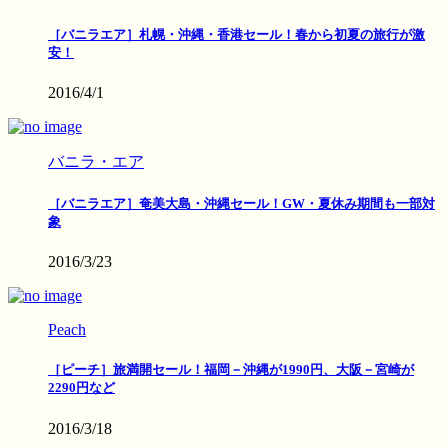
［バニラエア］札幌・沖縄・香港セール！春から初夏の旅行が激
安！
2016/4/1
バニラ・エア
［バニラエア］奄美大島・沖縄セール！GW・夏休み期間も一部対
象
2016/3/23
Peach
［ピーチ］旅満開セール！福岡－沖縄が1990円、大阪－宮崎が
2290円など
2016/3/18