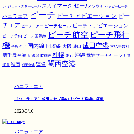
スカイマーク
セール
ン
ソウル
ジェットスターセール
ハッピーピーチ
ピーチ
ピーチアビエーション
ピー
バニラエア
チエア
ピーチ・アビエーション
ピーチセール
ピーチエアー
ピーチ航空
ピーチ飛行
ピーチ国際線
ピーチ予約
機
成田空港
国内線
国際線
大阪
成田
支払手数料
予約
台北
札幌
沖縄
新千歳空港
燃油サーチャージ
東京
新路線
時刻表
片道
関西空港
運賃
福岡
運賃
福岡空港
バニラ・エア
［バニラエア］成田～セブ島のリゾート路線に就航
2023/3/10
バニラ・エア