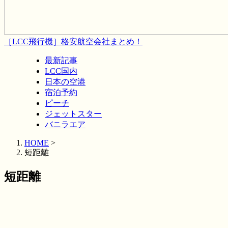
［LCC飛行機］格安航空会社まとめ！
最新記事
LCC国内
日本の空港
宿泊予約
ピーチ
ジェットスター
バニラエア
HOME
>
短距離
短距離