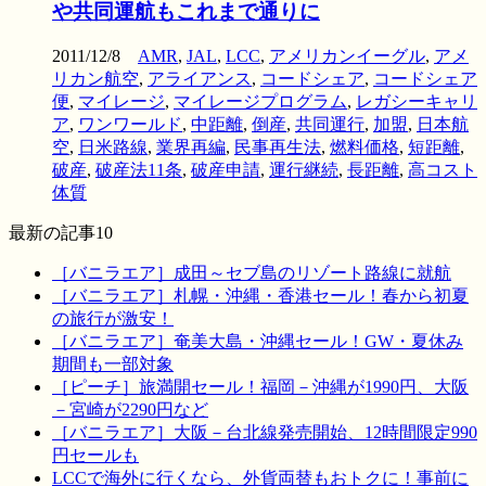
や共同運航もこれまで通りに
2011/12/8
AMR
,
JAL
,
LCC
,
アメリカンイーグル
,
アメ
リカン航空
,
アライアンス
,
コードシェア
,
コードシェア
便
,
マイレージ
,
マイレージプログラム
,
レガシーキャリ
ア
,
ワンワールド
,
中距離
,
倒産
,
共同運行
,
加盟
,
日本航
空
,
日米路線
,
業界再編
,
民事再生法
,
燃料価格
,
短距離
,
破産
,
破産法11条
,
破産申請
,
運行継続
,
長距離
,
高コスト
体質
最新の記事10
［バニラエア］成田～セブ島のリゾート路線に就航
［バニラエア］札幌・沖縄・香港セール！春から初夏
の旅行が激安！
［バニラエア］奄美大島・沖縄セール！GW・夏休み
期間も一部対象
［ピーチ］旅満開セール！福岡－沖縄が1990円、大阪
－宮崎が2290円など
［バニラエア］大阪－台北線発売開始、12時間限定990
円セールも
LCCで海外に行くなら、外貨両替もおトクに！事前に