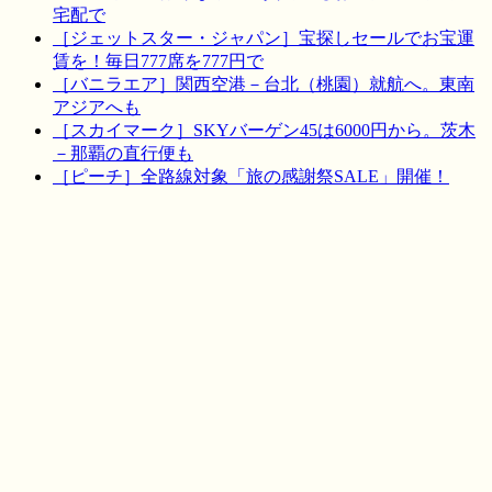
宅配で
［ジェットスター・ジャパン］宝探しセールでお宝運
賃を！毎日777席を777円で
［バニラエア］関西空港－台北（桃園）就航へ。東南
アジアへも
［スカイマーク］SKYバーゲン45は6000円から。茨木
－那覇の直行便も
［ピーチ］全路線対象「旅の感謝祭SALE」開催！