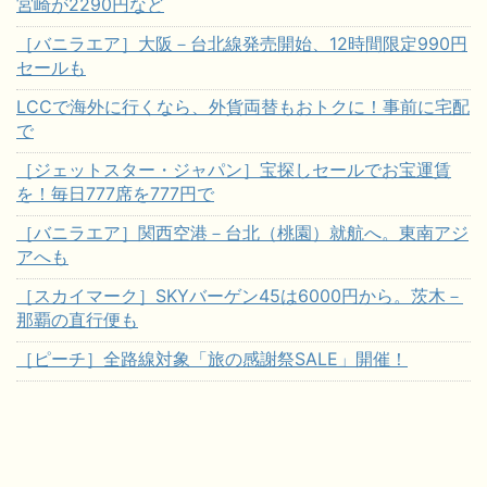
宮崎が2290円など
［バニラエア］大阪－台北線発売開始、12時間限定990円
セールも
LCCで海外に行くなら、外貨両替もおトクに！事前に宅配
で
［ジェットスター・ジャパン］宝探しセールでお宝運賃
を！毎日777席を777円で
［バニラエア］関西空港－台北（桃園）就航へ。東南アジ
アへも
［スカイマーク］SKYバーゲン45は6000円から。茨木－
那覇の直行便も
［ピーチ］全路線対象「旅の感謝祭SALE」開催！