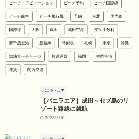
ピーチ・アビエーション
ピーチ予約
ピーチ国際線
ピーチ航空
ピーチ飛行機
予約
台北
国内線
国際線
大阪
成田
成田空港
支払手数料
新千歳空港
新路線
時刻表
札幌
東京
沖縄
燃油サーチャージ
片道運賃
福岡
福岡空港
運賃
関西空港
バニラ・エア
［バニラエア］成田～セブ島のリ
ゾート路線に就航
2023/3/10
バニラ・エア