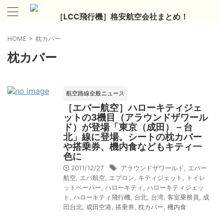
［LCC飛行機］格安航空会社まとめ！
HOME
>
枕カバー
枕カバー
航空路線全般ニュース
［エバー航空］ハローキティジェ
ットの3機目（アラウンドザワール
ド）が登場「東京（成田）－台
北」線に登場。シートの枕カバー
や搭乗券、機内食などもキティ一
色に
2011/12/27
アラウンドザワールド
,
エバー
航空
,
エバ航空
,
エプロン
,
キティジェット
,
トイレ
ットペーパー
,
ハローキティ
,
ハローキティジェッ
ト
,
ハローキティ飛行機
,
台北
,
台湾
,
客室乗務員
,
成
田台北
,
成田空港
,
搭乗券
,
枕カバー
,
機内食