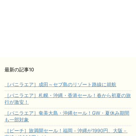
最新の記事10
［バニラエア］成田～セブ島のリゾート路線に就航
［バニラエア］札幌・沖縄・香港セール！春から初夏の旅
行が激安！
［バニラエア］奄美大島・沖縄セール！GW・夏休み期間
も一部対象
［ピーチ］旅満開セール！福岡－沖縄が1990円、大阪－