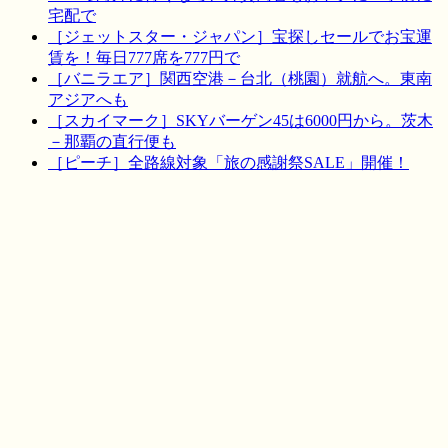
宅配で
［ジェットスター・ジャパン］宝探しセールでお宝運
賃を！毎日777席を777円で
［バニラエア］関西空港－台北（桃園）就航へ。東南
アジアへも
［スカイマーク］SKYバーゲン45は6000円から。茨木
－那覇の直行便も
［ピーチ］全路線対象「旅の感謝祭SALE」開催！