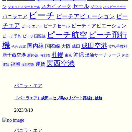
スカイマーク
セール
ン
ソウル
ジェットスターセール
ハッピーピーチ
ピーチ
ピーチアビエーション
ピー
バニラエア
チエア
ピーチ・アビエーション
ピーチセール
ピーチエアー
ピーチ航空
ピーチ飛行
ピーチ国際線
ピーチ予約
機
成田空港
国内線
国際線
大阪
成田
支払手数料
予約
台北
札幌
沖縄
新千歳空港
燃油サーチャージ
東京
新路線
時刻表
片道
関西空港
運賃
福岡
運賃
福岡空港
バニラ・エア
［バニラエア］成田～セブ島のリゾート路線に就航
2023/3/10
バニラ・エア