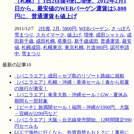
（札幌）］1日2往復4便に増便、2012年2月1
日から。最安値のWEBバーゲン運賃は5,800
円に、普通運賃も値上げ
2011/12/7
2往復
,
2月
,
5800円
,
WEBバーゲン
,
さっぽろ
雪まつり
,
スカイマーク
,
値上げ
,
増便
,
成田シャトル
,
成
田新千歳
,
成田札幌
,
搭乗日
,
新千歳成田
,
普通運賃
,
最安
値
,
札幌成田
,
札幌東京
,
東京札幌
,
片道980円
,
認可申請
中
,
雪まつり
最新の記事10
［バニラエア］成田～セブ島のリゾート路線に就航
［バニラエア］札幌・沖縄・香港セール！春から初夏
の旅行が激安！
［バニラエア］奄美大島・沖縄セール！GW・夏休み
期間も一部対象
［ピーチ］旅満開セール！福岡－沖縄が1990円、大阪
－宮崎が2290円など
［バニラエア］大阪－台北線発売開始、12時間限定990
円セールも
LCCで海外に行くなら、外貨両替もおトクに！事前に