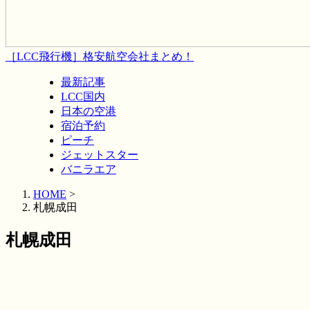
［LCC飛行機］格安航空会社まとめ！
最新記事
LCC国内
日本の空港
宿泊予約
ピーチ
ジェットスター
バニラエア
HOME
>
札幌成田
札幌成田