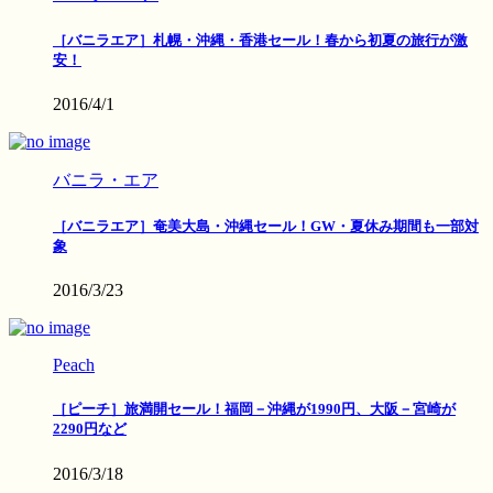
［バニラエア］札幌・沖縄・香港セール！春から初夏の旅行が激
安！
2016/4/1
バニラ・エア
［バニラエア］奄美大島・沖縄セール！GW・夏休み期間も一部対
象
2016/3/23
Peach
［ピーチ］旅満開セール！福岡－沖縄が1990円、大阪－宮崎が
2290円など
2016/3/18