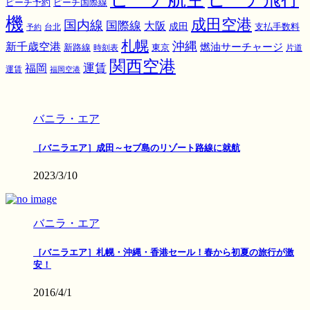
ピーチ国際線
ピーチ予約
機
成田空港
国内線
国際線
大阪
成田
支払手数料
予約
台北
札幌
沖縄
新千歳空港
燃油サーチャージ
東京
新路線
時刻表
片道
関西空港
運賃
福岡
運賃
福岡空港
バニラ・エア
［バニラエア］成田～セブ島のリゾート路線に就航
2023/3/10
バニラ・エア
［バニラエア］札幌・沖縄・香港セール！春から初夏の旅行が激
安！
2016/4/1