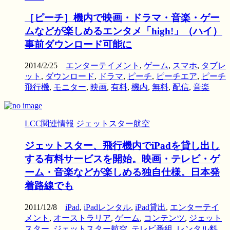
［ピーチ］機内で映画・ドラマ・音楽・ゲー
ムなどが楽しめるエンタメ「high!」（ハイ）
事前ダウンロード可能に
2014/2/25
エンターテイメント
,
ゲーム
,
スマホ
,
タブレ
ット
,
ダウンロード
,
ドラマ
,
ピーチ
,
ピーチエア
,
ピーチ
飛行機
,
モニター
,
映画
,
有料
,
機内
,
無料
,
配信
,
音楽
LCC関連情報
ジェットスター航空
ジェットスター、飛行機内でiPadを貸し出し
する有料サービスを開始。映画・テレビ・ゲ
ーム・音楽などが楽しめる独自仕様。日本発
着路線でも
2011/12/8
iPad
,
iPadレンタル
,
iPad貸出
,
エンターテイ
メント
,
オーストラリア
,
ゲーム
,
コンテンツ
,
ジェット
スター
,
ジェットスター航空
,
テレビ番組
,
レンタル料
,