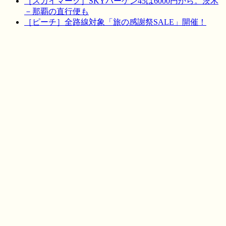
［スカイマーク］SKYバーゲン45は6000円から。茨木
－那覇の直行便も
［ピーチ］全路線対象「旅の感謝祭SALE」開催！