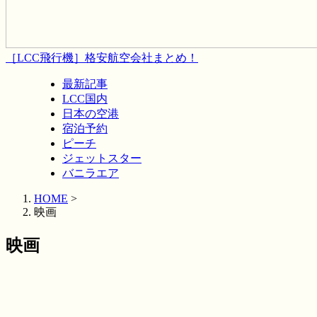
［LCC飛行機］格安航空会社まとめ！
最新記事
LCC国内
日本の空港
宿泊予約
ピーチ
ジェットスター
バニラエア
HOME
>
映画
映画