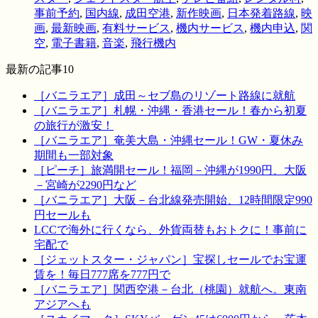
事前予約
,
国内線
,
成田空港
,
新作映画
,
日本発着路線
,
映
画
,
最新映画
,
有料サービス
,
機内サービス
,
機内申込
,
関
空
,
電子書籍
,
音楽
,
飛行機内
最新の記事10
［バニラエア］成田～セブ島のリゾート路線に就航
［バニラエア］札幌・沖縄・香港セール！春から初夏
の旅行が激安！
［バニラエア］奄美大島・沖縄セール！GW・夏休み
期間も一部対象
［ピーチ］旅満開セール！福岡－沖縄が1990円、大阪
－宮崎が2290円など
［バニラエア］大阪－台北線発売開始、12時間限定990
円セールも
LCCで海外に行くなら、外貨両替もおトクに！事前に
宅配で
［ジェットスター・ジャパン］宝探しセールでお宝運
賃を！毎日777席を777円で
［バニラエア］関西空港－台北（桃園）就航へ。東南
アジアへも