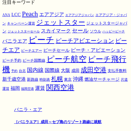
注目キーワード
Peach
エアアジア
LCC
ANA
エアアジア・ジャパ
エアアジアジャパン
ジェットスター
ジェットスタージャパ
ン
キャンペーン運賃
スカイマーク
セール
ン
ソウル
ジェットスターセール
ハッピーピーチ
ピーチ
ピーチアビエーション
ピー
バニラエア
チエア
ピーチ・アビエーション
ピーチセール
ピーチエアー
ピーチ航空
ピーチ飛行
ピーチ国際線
ピーチ予約
機
成田空港
国内線
国際線
大阪
成田
支払手数料
予約
台北
札幌
沖縄
新千歳空港
燃油サーチャージ
東京
新路線
時刻表
片道
関西空港
運賃
福岡
運賃
福岡空港
バニラ・エア
［バニラエア］成田～セブ島のリゾート路線に就航