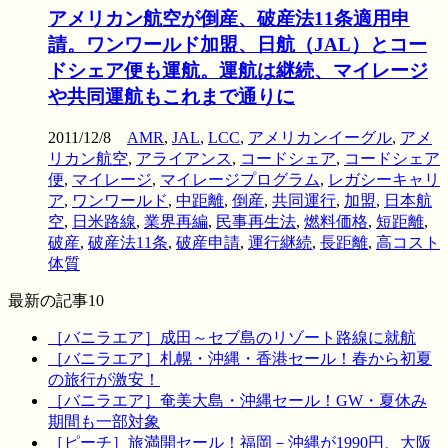
アメリカン航空が倒産、破産法11条適用申
請。ワンワールド加盟、日航（JAL）とコー
ドシェア便も運航。運航は継続、マイレージ
や共同運航もこれまで通りに
2011/12/8
AMR
,
JAL
,
LCC
,
アメリカンイーグル
,
アメ
リカン航空
,
アライアンス
,
コードシェア
,
コードシェア
便
,
マイレージ
,
マイレージプログラム
,
レガシーキャリ
ア
,
ワンワールド
,
中距離
,
倒産
,
共同運行
,
加盟
,
日本航
空
,
日米路線
,
業界再編
,
民事再生法
,
燃料価格
,
短距離
,
破産
,
破産法11条
,
破産申請
,
運行継続
,
長距離
,
高コスト
体質
最新の記事10
［バニラエア］成田～セブ島のリゾート路線に就航
［バニラエア］札幌・沖縄・香港セール！春から初夏
の旅行が激安！
［バニラエア］奄美大島・沖縄セール！GW・夏休み
期間も一部対象
［ピーチ］旅満開セール！福岡－沖縄が1990円、大阪