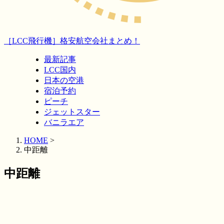
［LCC飛行機］格安航空会社まとめ！
最新記事
LCC国内
日本の空港
宿泊予約
ピーチ
ジェットスター
バニラエア
HOME
>
中距離
中距離