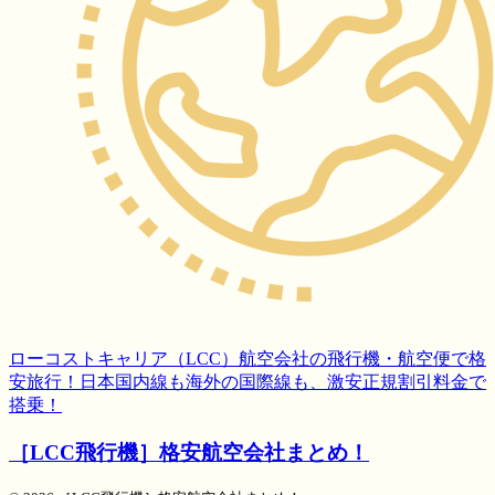
ローコストキャリア（LCC）航空会社の飛行機・航空便で格
安旅行！日本国内線も海外の国際線も、激安正規割引料金で
搭乗！
［LCC飛行機］格安航空会社まとめ！