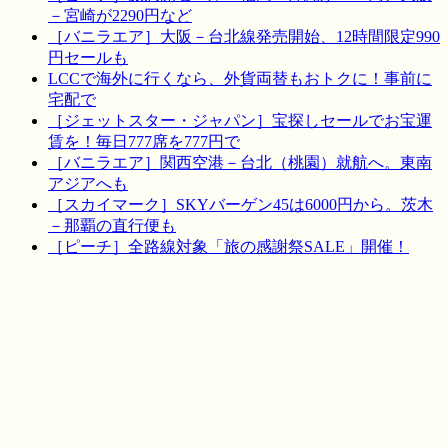
－宮崎が2290円など
［バニラエア］大阪－台北線発売開始、12時間限定990
円セールも
LCCで海外に行くなら、外貨両替もおトクに！事前に
宅配で
［ジェットスター・ジャパン］宝探しセールでお宝運
賃を！毎日777席を777円で
［バニラエア］関西空港－台北（桃園）就航へ。東南
アジアへも
［スカイマーク］SKYバーゲン45は6000円から。茨木
－那覇の直行便も
［ピーチ］全路線対象「旅の感謝祭SALE」開催！