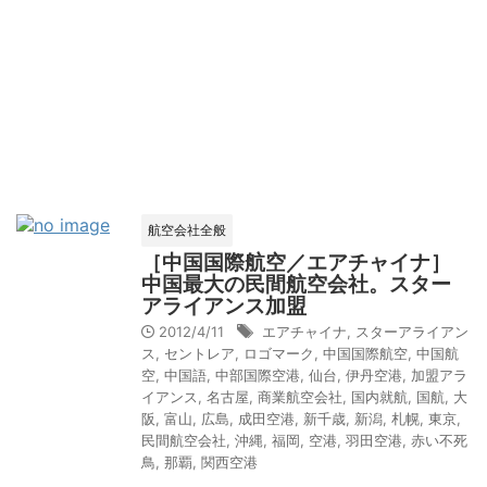
航空会社全般
［中国国際航空／エアチャイナ］
中国最大の民間航空会社。スター
アライアンス加盟
2012/4/11
エアチャイナ
,
スターアライアン
ス
,
セントレア
,
ロゴマーク
,
中国国際航空
,
中国航
空
,
中国語
,
中部国際空港
,
仙台
,
伊丹空港
,
加盟アラ
イアンス
,
名古屋
,
商業航空会社
,
国内就航
,
国航
,
大
阪
,
富山
,
広島
,
成田空港
,
新千歳
,
新潟
,
札幌
,
東京
,
民間航空会社
,
沖縄
,
福岡
,
空港
,
羽田空港
,
赤い不死
鳥
,
那覇
,
関西空港