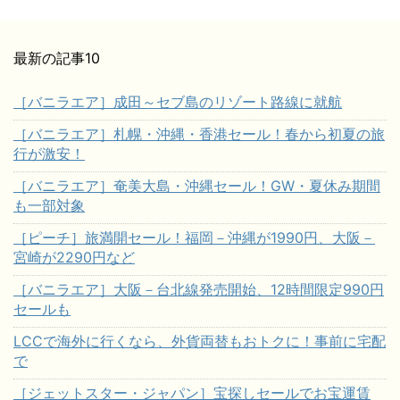
最新の記事10
［バニラエア］成田～セブ島のリゾート路線に就航
［バニラエア］札幌・沖縄・香港セール！春から初夏の旅
行が激安！
［バニラエア］奄美大島・沖縄セール！GW・夏休み期間
も一部対象
［ピーチ］旅満開セール！福岡－沖縄が1990円、大阪－
宮崎が2290円など
［バニラエア］大阪－台北線発売開始、12時間限定990円
セールも
LCCで海外に行くなら、外貨両替もおトクに！事前に宅配
で
［ジェットスター・ジャパン］宝探しセールでお宝運賃