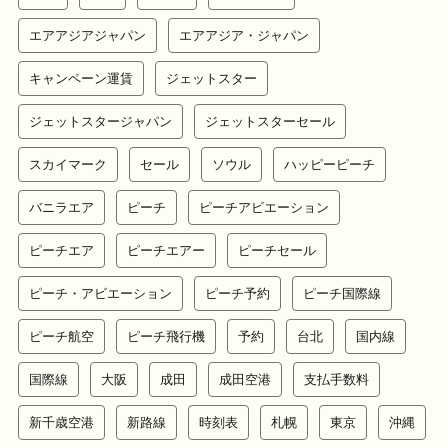
エアアジアジャパン
エアアジア・ジャパン
キャンペーン運賃
ジェットスター
ジェットスタージャパン
ジェットスターセール
スカイマーク
セール
ソウル
ハッピーピーチ
バニラエア
ピーチ
ピーチアビエーション
ピーチエア
ピーチエアー
ピーチセール
ピーチ・アビエーション
ピーチ予約
ピーチ国際線
ピーチ航空
ピーチ飛行機
予約
台北
国内線
国際線
大阪
成田
成田空港
支払手数料
新千歳空港
新路線
時刻表
札幌
東京
沖縄