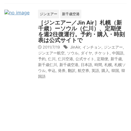
ジンエアー
新千歳空港
［ジンエアー／Jin Air］札幌（新
千歳）ーソウル（仁川）、定期便
を週2往復運行。予約・購入・時刻
表は公式サイトで
2011/7/19
JinAir
,
インチョン
,
ジンエアー
,
ジンエアー航空
,
ソウル
,
ダイヤ
,
チケット
,
中国語
,
予約
,
仁川
,
仁川空港
,
公式サイト
,
定期便
,
新千歳
,
新千歳仁川
,
新千歳空港
,
日本語
,
時間
,
札幌
,
札幌ソ
ウル
,
申込
,
発券
,
翻訳
,
航空券
,
英語
,
購入
,
韓国
,
韓
国語