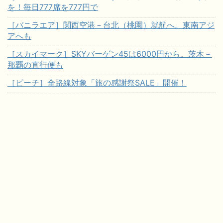
を！毎日777席を777円で
［バニラエア］関西空港－台北（桃園）就航へ。東南アジ
アへも
［スカイマーク］SKYバーゲン45は6000円から。茨木－
那覇の直行便も
［ピーチ］全路線対象「旅の感謝祭SALE」開催！