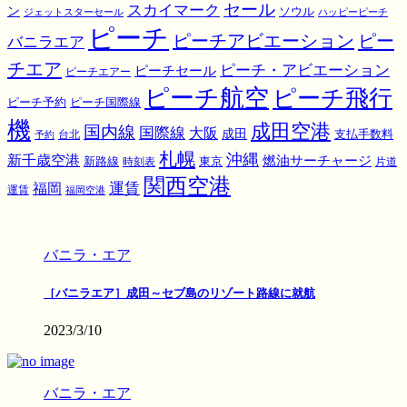
スカイマーク
セール
ン
ソウル
ジェットスターセール
ハッピーピーチ
ピーチ
ピーチアビエーション
ピー
バニラエア
チエア
ピーチ・アビエーション
ピーチセール
ピーチエアー
ピーチ航空
ピーチ飛行
ピーチ国際線
ピーチ予約
機
成田空港
国内線
国際線
大阪
成田
支払手数料
予約
台北
札幌
沖縄
新千歳空港
燃油サーチャージ
東京
新路線
時刻表
片道
関西空港
運賃
福岡
運賃
福岡空港
バニラ・エア
［バニラエア］成田～セブ島のリゾート路線に就航
2023/3/10
バニラ・エア