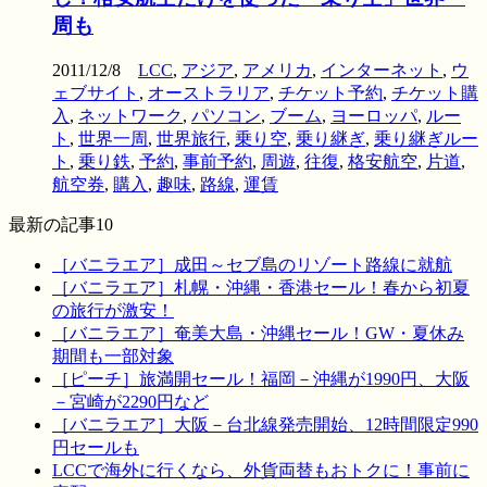
周も
2011/12/8
LCC
,
アジア
,
アメリカ
,
インターネット
,
ウ
ェブサイト
,
オーストラリア
,
チケット予約
,
チケット購
入
,
ネットワーク
,
パソコン
,
ブーム
,
ヨーロッパ
,
ルー
ト
,
世界一周
,
世界旅行
,
乗り空
,
乗り継ぎ
,
乗り継ぎルー
ト
,
乗り鉄
,
予約
,
事前予約
,
周遊
,
往復
,
格安航空
,
片道
,
航空券
,
購入
,
趣味
,
路線
,
運賃
最新の記事10
［バニラエア］成田～セブ島のリゾート路線に就航
［バニラエア］札幌・沖縄・香港セール！春から初夏
の旅行が激安！
［バニラエア］奄美大島・沖縄セール！GW・夏休み
期間も一部対象
［ピーチ］旅満開セール！福岡－沖縄が1990円、大阪
－宮崎が2290円など
［バニラエア］大阪－台北線発売開始、12時間限定990
円セールも
LCCで海外に行くなら、外貨両替もおトクに！事前に