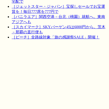
宅配で
［ジェットスター・ジャパン］宝探しセールでお宝運
賃を！毎日777席を777円で
［バニラエア］関西空港－台北（桃園）就航へ。東南
アジアへも
［スカイマーク］SKYバーゲン45は6000円から。茨木
－那覇の直行便も
［ピーチ］全路線対象「旅の感謝祭SALE」開催！