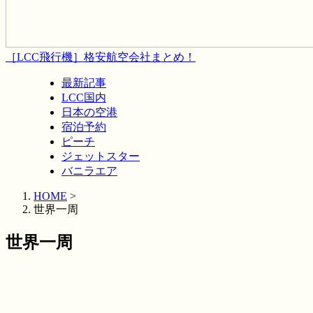
［LCC飛行機］格安航空会社まとめ！
最新記事
LCC国内
日本の空港
宿泊予約
ピーチ
ジェットスター
バニラエア
HOME
>
世界一周
世界一周