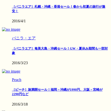
［バニラエア］札幌・沖縄・香港セール！春から初夏の旅行が激
安！
2016/4/1
バニラ・エア
［バニラエア］奄美大島・沖縄セール！GW・夏休み期間も一部対
象
2016/3/23
Peach
［ピーチ］旅満開セール！福岡－沖縄が1990円、大阪－宮崎が
2290円など
2016/3/18