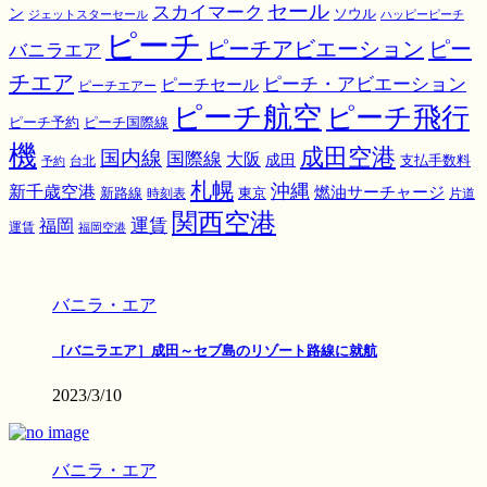
スカイマーク
セール
ン
ソウル
ジェットスターセール
ハッピーピーチ
ピーチ
ピーチアビエーション
ピー
バニラエア
チエア
ピーチ・アビエーション
ピーチセール
ピーチエアー
ピーチ航空
ピーチ飛行
ピーチ国際線
ピーチ予約
機
成田空港
国内線
国際線
大阪
成田
支払手数料
予約
台北
札幌
沖縄
新千歳空港
燃油サーチャージ
東京
新路線
時刻表
片道
関西空港
運賃
福岡
運賃
福岡空港
バニラ・エア
［バニラエア］成田～セブ島のリゾート路線に就航
2023/3/10
バニラ・エア