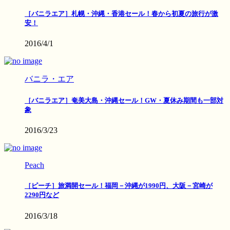
［バニラエア］札幌・沖縄・香港セール！春から初夏の旅行が激
安！
2016/4/1
バニラ・エア
［バニラエア］奄美大島・沖縄セール！GW・夏休み期間も一部対
象
2016/3/23
Peach
［ピーチ］旅満開セール！福岡－沖縄が1990円、大阪－宮崎が
2290円など
2016/3/18