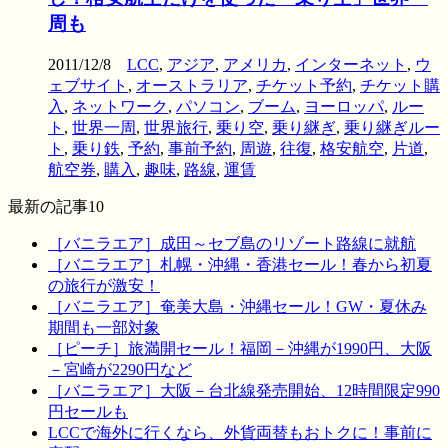
周も
2011/12/8
LCC
,
アジア
,
アメリカ
,
インターネット
,
ウ
ェブサイト
,
オーストラリア
,
チケット予約
,
チケット購
入
,
ネットワーク
,
パソコン
,
ブーム
,
ヨーロッパ
,
ルー
ト
,
世界一周
,
世界旅行
,
乗り空
,
乗り継ぎ
,
乗り継ぎルー
ト
,
乗り鉄
,
予約
,
事前予約
,
周遊
,
往復
,
格安航空
,
片道
,
航空券
,
購入
,
趣味
,
路線
,
運賃
最新の記事10
［バニラエア］成田～セブ島のリゾート路線に就航
［バニラエア］札幌・沖縄・香港セール！春から初夏
の旅行が激安！
［バニラエア］奄美大島・沖縄セール！GW・夏休み
期間も一部対象
［ピーチ］旅満開セール！福岡－沖縄が1990円、大阪
－宮崎が2290円など
［バニラエア］大阪－台北線発売開始、12時間限定990
円セールも
LCCで海外に行くなら、外貨両替もおトクに！事前に