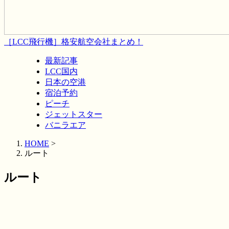
［LCC飛行機］格安航空会社まとめ！
最新記事
LCC国内
日本の空港
宿泊予約
ピーチ
ジェットスター
バニラエア
HOME
>
ルート
ルート