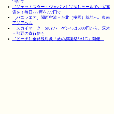
宅配で
［ジェットスター・ジャパン］宝探しセールでお宝運
賃を！毎日777席を777円で
［バニラエア］関西空港－台北（桃園）就航へ。東南
アジアへも
［スカイマーク］SKYバーゲン45は6000円から。茨木
－那覇の直行便も
［ピーチ］全路線対象「旅の感謝祭SALE」開催！