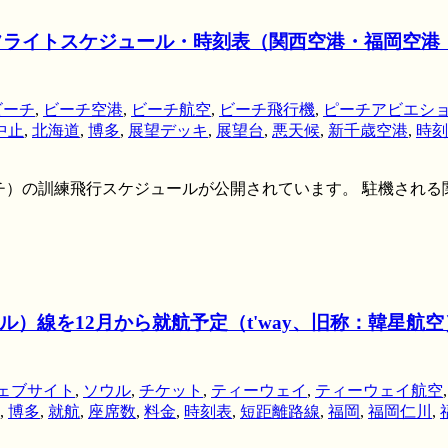
練飛行フライトスケジュール・時刻表（関西空港・福岡
ビーチ
,
ビーチ空港
,
ビーチ航空
,
ビーチ飛行機
,
ピーチアビエシ
中止
,
北海道
,
博多
,
展望デッキ
,
展望台
,
悪天候
,
新千歳空港
,
時刻
（ピーチ）の訓練飛行スケジュールが公開されています。 駐機さ
）線を12月から就航予定（t'way、旧称：韓星航
ェブサイト
,
ソウル
,
チケット
,
ティーウェイ
,
ティーウェイ航空
,
博多
,
就航
,
座席数
,
料金
,
時刻表
,
短距離路線
,
福岡
,
福岡仁川
,