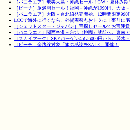
［バニラエア］奄美大島・沖縄セール！GW・夏休み期
［ピーチ］旅満開セール！福岡－沖縄が1990円、大阪－宮
［バニラエア］大阪－台北線発売開始、12時間限定990
LCCで海外に行くなら、外貨両替もおトクに！事前に
［ジェットスター・ジャパン］宝探しセールでお宝運賃を！
［バニラエア］関西空港－台北（桃園）就航へ。東南ア
［スカイマーク］SKYバーゲン45は6000円から。茨木
［ピーチ］全路線対象「旅の感謝祭SALE」開催！