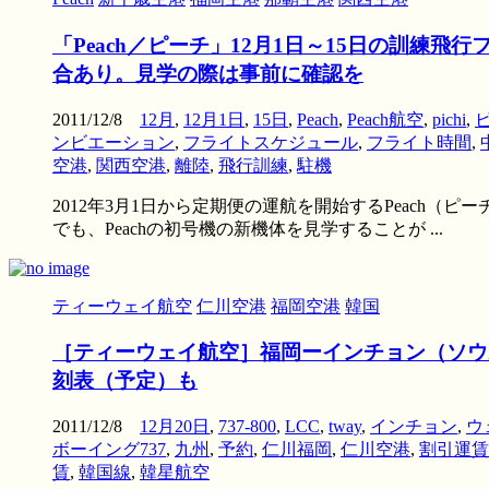
「Peach／ピーチ」12月1日～15日の訓
合あり。見学の際は事前に確認を
2011/12/8
12月
,
12月1日
,
15日
,
Peach
,
Peach航空
,
pichi
,
ンビエーション
,
フライトスケジュール
,
フライト時間
,
空港
,
関西空港
,
離陸
,
飛行訓練
,
駐機
2012年3月1日から定期便の運航を開始するPeach
でも、Peachの初号機の新機体を見学することが ...
ティーウェイ航空
仁川空港
福岡空港
韓国
［ティーウェイ航空］福岡ーインチョン（ソウル
刻表（予定）も
2011/12/8
12月20日
,
737-800
,
LCC
,
tway
,
インチョン
,
ウ
ボーイング737
,
九州
,
予約
,
仁川福岡
,
仁川空港
,
割引運賃
賃
,
韓国線
,
韓星航空