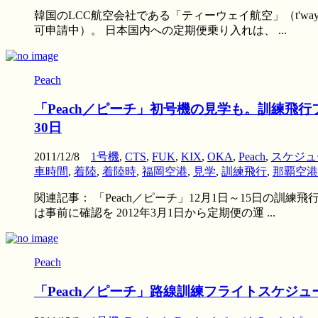
韓国のLCC航空会社である「ティーウェイ航空」（t'w
可申請中）。 日本国内への定期便乗り入れは、 ...
Peach
「Peach／ピーチ」初号機の見学も。訓練飛行
30日
2011/12/8
1号機
,
CTS
,
FUK
,
KIX
,
OKA
,
Peach
,
スケジュ
車時間
,
着陸
,
着陸時
,
福岡空港
,
見学
,
訓練飛行
,
那覇空港
関連記事： 「Peach／ピーチ」12月1日～15日
は事前に確認を 2012年3月1日から定期便の運 ...
Peach
「Peach／ピーチ」路線訓練フライトスケ