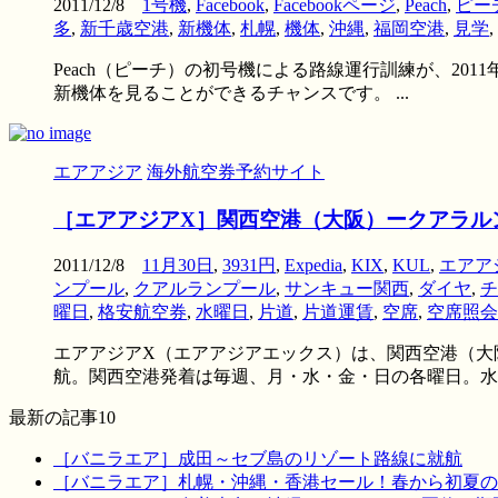
2011/12/8
1号機
,
Facebook
,
Facebookページ
,
Peach
,
ピー
多
,
新千歳空港
,
新機体
,
札幌
,
機体
,
沖縄
,
福岡空港
,
見学
,
Peach（ピーチ）の初号機による路線運行訓練が、201
新機体を見ることができるチャンスです。 ...
エアアジア
海外航空券予約サイト
［エアアジアX］関西空港（大阪）ークアラルン
2011/12/8
11月30日
,
3931円
,
Expedia
,
KIX
,
KUL
,
エアア
ンプール
,
クアルランプール
,
サンキュー関西
,
ダイヤ
,
チ
曜日
,
格安航空券
,
水曜日
,
片道
,
片道運賃
,
空席
,
空席照会
エアアジアX（エアアジアエックス）は、関西空港（大阪
航。関西空港発着は毎週、月・水・金・日の各曜日。水 .
最新の記事10
［バニラエア］成田～セブ島のリゾート路線に就航
［バニラエア］札幌・沖縄・香港セール！春から初夏の