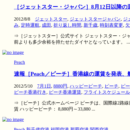
［ジェットスター・ジャパン］8月12日以降
2012/8/8
ジェットスター
,
ジェットスタージャパン
,
ジ
み
,
定時運航
,
成田
,
折り返し時間
,
新千歳
,
時刻表変更
,
欠
⇒［ジェットスター］公式サイト ジェットスター・ジャ
前よりも多少余裕を持たせたダイヤとなっています。 ...
Peach
速報［Peach／ピーチ］香港線の運賃を発表、
2012/5/10
7月1日
,
8880円
,
ハッピーピーチ
,
ピーチ
,
ピー
ピーチ香港行き
,
ピーチ香港運賃
,
フライトスケジュール
⇒［ピーチ］公式ホームページ ピーチは、国際線2路線
賃 ハッピーピーチ： 8,880円～33,880 ...
Peach
新千歳空港
福岡空港
那覇空港
関西空港