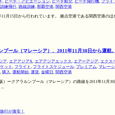
チ
,
ピーチ・アビエーション
,
ピーチ航空
,
ピーチ飛行機
,
フライ
訓練飛行
,
路線訓練
,
那覇空港
,
関西空港
1年11月15日から行われています。 拠点空港である関西空港の
プール（マレーシア）、2011年11月30日から運
ジア
,
エアアジアX
,
エアアジアエックス
,
エアーアジア
,
エクス
ケット
,
フライト
,
フライトスケジュール
,
プレミアム
,
マレーシ
,
購入
,
運航開始
,
運賃
,
金曜日
,
関西空港
）ークアラルンプール（マレーシア）の路線を2011年11月30
..
旅行が激安！