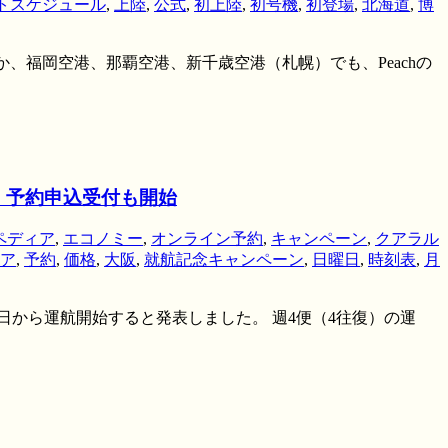
トスケジュール
,
上陸
,
公式
,
初上陸
,
初号機
,
初登場
,
北海道
,
博
ほか、福岡空港、那覇空港、新千歳空港（札幌）でも、Peachの
航。予約申込受付も開始
ペディア
,
エコノミー
,
オンライン予約
,
キャンペーン
,
クアラル
ア
,
予約
,
価格
,
大阪
,
就航記念キャンペーン
,
日曜日
,
時刻表
,
月
日から運航開始すると発表しました。 週4便（4往復）の運