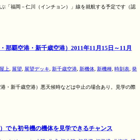
ルを結ぶ「福岡－仁川（インチョン）」線を就航する予定です（認
覇空港・新千歳空港）2011年11月15日～11月
屋上
,
展望
,
展望デッキ
,
新千歳空港
,
新機体
,
新機種
,
時刻表
,
発
那覇空港・新千歳空港）悪天候時などは中止の場合あり。見学の際
幌）でも初号機の機体を見学できるチャンス