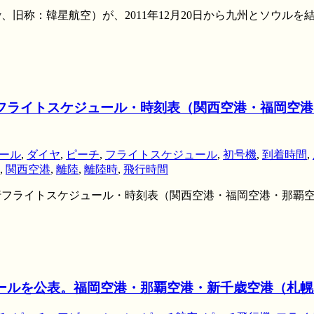
ay、旧称：韓星航空）が、2011年12月20日から九州とソウ
フライトスケジュール・時刻表（関西空港・福岡空港・那
ール
,
ダイヤ
,
ピーチ
,
フライトスケジュール
,
初号機
,
到着時間
,
,
関西空港
,
離陸
,
離陸時
,
飛行時間
の訓練飛行フライトスケジュール・時刻表（関西空港・福岡空港・
ジュールを公表。福岡空港・那覇空港・新千歳空港（札