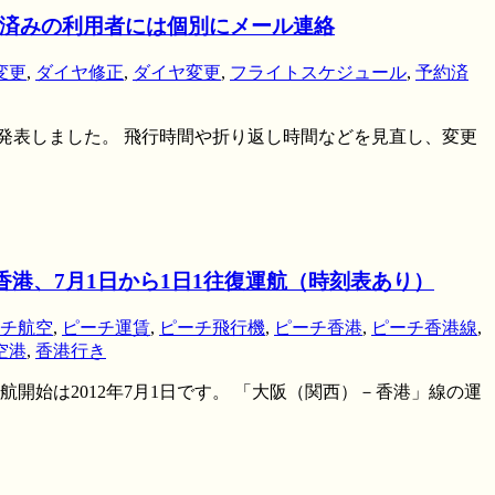
約済みの利用者には個別にメール連絡
変更
,
ダイヤ修正
,
ダイヤ変更
,
フライトスケジュール
,
予約済
と発表しました。 飛行時間や折り返し時間などを見直し、変更
香港、7月1日から1日1往復運航（時刻表あり）
チ航空
,
ピーチ運賃
,
ピーチ飛行機
,
ピーチ香港
,
ピーチ香港線
,
空港
,
香港行き
開始は2012年7月1日です。 「大阪（関西）－香港」線の運