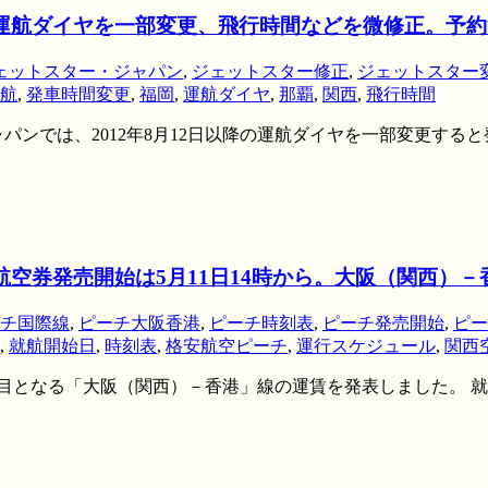
の運航ダイヤを一部変更、飛行時間などを微修正。予
ェットスター・ジャパン
,
ジェットスター修正
,
ジェットスター
航
,
発車時間変更
,
福岡
,
運航ダイヤ
,
那覇
,
関西
,
飛行時間
パンでは、2012年8月12日以降の運航ダイヤを一部変更する
航空券発売開始は5月11日14時から。大阪（関西）－
チ国際線
,
ピーチ大阪香港
,
ピーチ時刻表
,
ピーチ発売開始
,
ピー
,
就航開始日
,
時刻表
,
格安航空ピーチ
,
運行スケジュール
,
関西
目となる「大阪（関西）－香港」線の運賃を発表しました。 就航