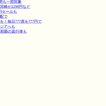
間も一部対象
崎が2290円など
円セールも
宅配で
毎日777席を777円で
ジアへも
－那覇の直行便も