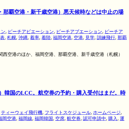
空港・那覇空港・新千歳空港）悪天候時などは中止の場
ョン
,
ピーチアビエーション
,
ピーチアブエーション
,
ピーチア
表
,
札幌
,
沖縄
,
着率
,
着陸
,
福岡空港
,
空港
,
見学
,
訓練飛行
,
那覇
れる関西空港のほか、福岡空港、那覇空港、新千歳空港（札幌）
空）韓国のLCC。航空券の予約・購入受付はまだ。時
,
ティーウェイ飛行機
,
フライトスケジュール
,
ホームページ
,
福岡空港
,
福岡線
,
福岡韓国
,
空席
,
航空券
,
認可申請中
,
購入
,
運