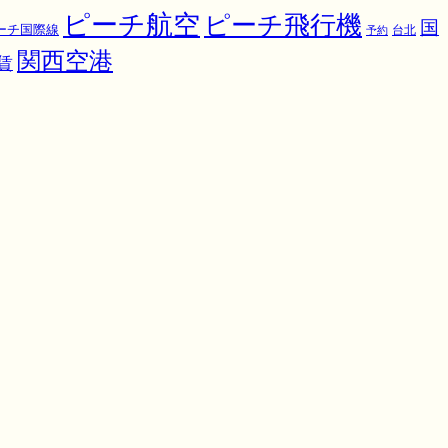
ピーチ航空
ピーチ飛行機
国
ーチ国際線
予約
台北
関西空港
賃