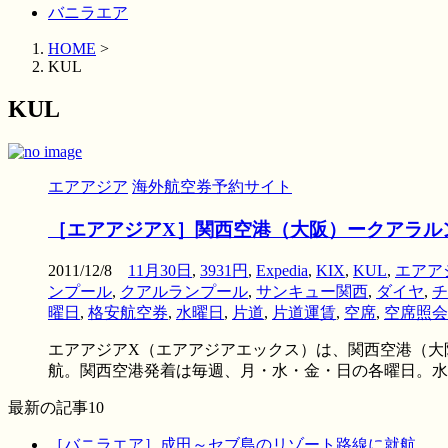
バニラエア
HOME
>
KUL
KUL
エアアジア
海外航空券予約サイト
［エアアジアX］関西空港（大阪）ークアラルン
2011/12/8
11月30日
,
3931円
,
Expedia
,
KIX
,
KUL
,
エアア
ンプール
,
クアルランプール
,
サンキュー関西
,
ダイヤ
,
チ
曜日
,
格安航空券
,
水曜日
,
片道
,
片道運賃
,
空席
,
空席照会
エアアジアX（エアアジアエックス）は、関西空港（大阪
航。関西空港発着は毎週、月・水・金・日の各曜日。水 .
最新の記事10
［バニラエア］成田～セブ島のリゾート路線に就航