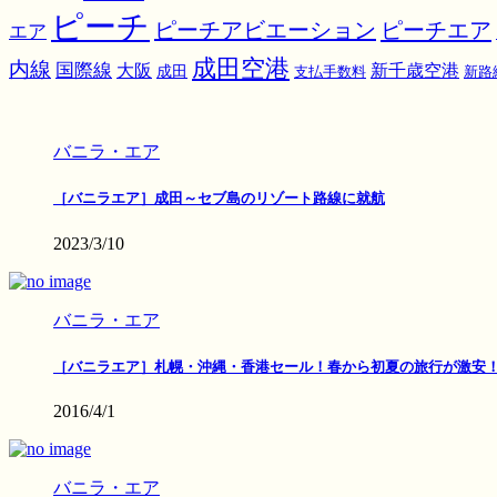
ピーチ
ピーチアビエーション
ピーチエア
エア
成田空港
内線
国際線
大阪
新千歳空港
成田
支払手数料
新路
バニラ・エア
［バニラエア］成田～セブ島のリゾート路線に就航
2023/3/10
バニラ・エア
［バニラエア］札幌・沖縄・香港セール！春から初夏の旅行が激安
2016/4/1
バニラ・エア