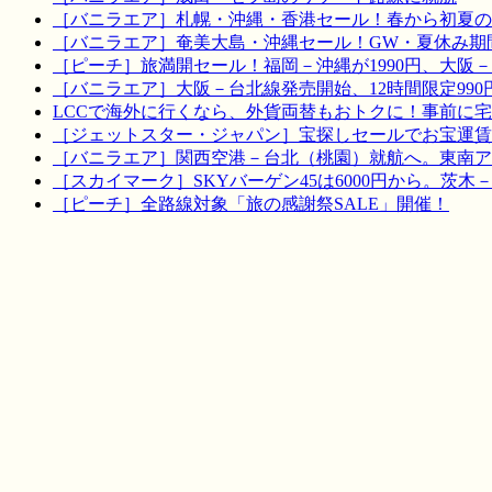
［バニラエア］札幌・沖縄・香港セール！春から初夏の
［バニラエア］奄美大島・沖縄セール！GW・夏休み期
［ピーチ］旅満開セール！福岡－沖縄が1990円、大阪－宮
［バニラエア］大阪－台北線発売開始、12時間限定990
LCCで海外に行くなら、外貨両替もおトクに！事前に
［ジェットスター・ジャパン］宝探しセールでお宝運賃を！
［バニラエア］関西空港－台北（桃園）就航へ。東南ア
［スカイマーク］SKYバーゲン45は6000円から。茨木
［ピーチ］全路線対象「旅の感謝祭SALE」開催！