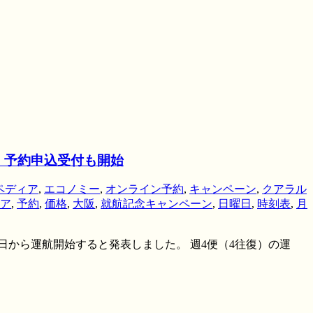
航。予約申込受付も開始
ペディア
,
エコノミー
,
オンライン予約
,
キャンペーン
,
クアラル
ア
,
予約
,
価格
,
大阪
,
就航記念キャンペーン
,
日曜日
,
時刻表
,
月
日から運航開始すると発表しました。 週4便（4往復）の運