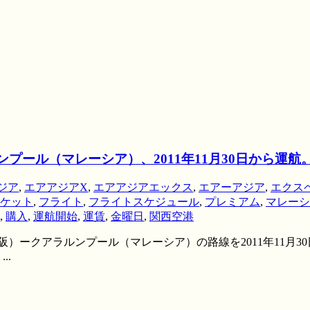
プール（マレーシア）、2011年11月30日から運
ジア
,
エアアジアX
,
エアアジアエックス
,
エアーアジア
,
エクス
ケット
,
フライト
,
フライトスケジュール
,
プレミアム
,
マレーシ
,
購入
,
運航開始
,
運賃
,
金曜日
,
関西空港
）ークアラルンプール（マレーシア）の路線を2011年11月30
..