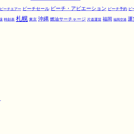
ピーチ・アビエーション
ピーチセール
ピ
ピーチエアー
ピーチ予約
札幌
沖縄
運
福岡
燃油サーチャージ
東京
線
時刻表
片道運賃
福岡空港
！