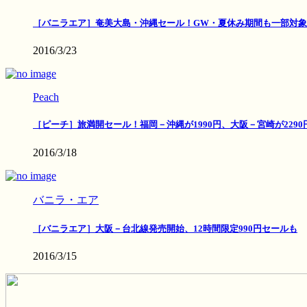
［バニラエア］奄美大島・沖縄セール！GW・夏休み期間も一部対象
2016/3/23
Peach
［ピーチ］旅満開セール！福岡－沖縄が1990円、大阪－宮崎が2290
2016/3/18
バニラ・エア
［バニラエア］大阪－台北線発売開始、12時間限定990円セールも
2016/3/15