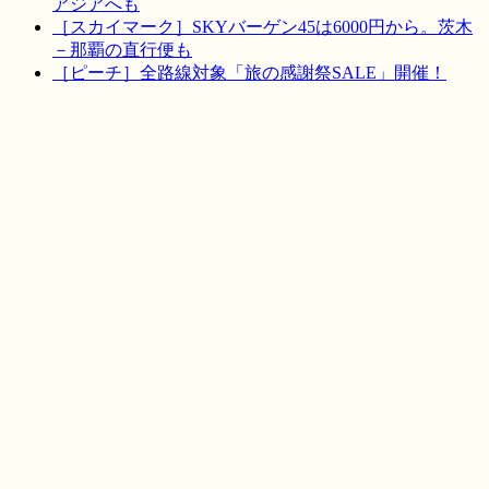
アジアへも
［スカイマーク］SKYバーゲン45は6000円から。茨木
－那覇の直行便も
［ピーチ］全路線対象「旅の感謝祭SALE」開催！