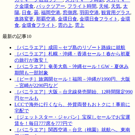
ク金環食
,
パックツアー
,
フライト時間
,
天候
,
天気
,
太
陽
,
日食
,
曇
,
福岡空港
,
窓側席
,
羽田空港
,
観賞用グラス
,
進路変更
,
那覇空港
,
金環日食
,
金環日食フライト
,
金環
食
,
金環食フライト
,
雲の上
,
雲上
最新の記事10
［バニラエア］成田～セブ島のリゾート路線に就航
［バニラエア］札幌・沖縄・香港セール！春から初夏
の旅行が激安！
［バニラエア］奄美大島・沖縄セール！GW・夏休み
期間も一部対象
［ピーチ］旅満開セール！福岡－沖縄が1990円、大阪
－宮崎が2290円など
［バニラエア］大阪－台北線発売開始、12時間限定990
円セールも
LCCで海外に行くなら、外貨両替もおトクに！事前に
宅配で
［ジェットスター・ジャパン］宝探しセールでお宝運
賃を！毎日777席を777円で
［バニラエア］関西空港－台北（桃園）就航へ。東南