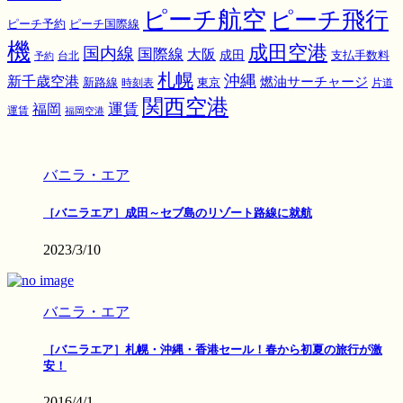
ピーチ航空
ピーチ飛行
ピーチ国際線
ピーチ予約
機
成田空港
国内線
国際線
大阪
成田
支払手数料
予約
台北
札幌
沖縄
新千歳空港
燃油サーチャージ
東京
新路線
時刻表
片道
関西空港
運賃
福岡
運賃
福岡空港
バニラ・エア
［バニラエア］成田～セブ島のリゾート路線に就航
2023/3/10
バニラ・エア
［バニラエア］札幌・沖縄・香港セール！春から初夏の旅行が激
安！
2016/4/1