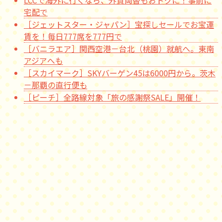
LCCで海外に行くなら、外貨両替もおトクに！事前に
宅配で
［ジェットスター・ジャパン］宝探しセールでお宝運
賃を！毎日777席を777円で
［バニラエア］関西空港－台北（桃園）就航へ。東南
アジアへも
［スカイマーク］SKYバーゲン45は6000円から。茨木
－那覇の直行便も
［ピーチ］全路線対象「旅の感謝祭SALE」開催！