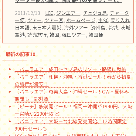
2011/12/13
LCC
,
ジンエアー
,
チェジュ島
,
チャータ
ー便
,
ツアー
,
ツアー客
,
ホームページ
,
主催
,
乗り入れ
,
日本語
,
東日本大震災
,
海外ツアー
,
済州島
,
茨城
,
茨城
空港
,
読売旅行
,
韓国
,
韓国ツアー
,
韓国便
最新の記事10
［バニラエア］成田～セブ島のリゾート路線に就航
［バニラエア］札幌・沖縄・香港セール！春から初夏
の旅行が激安！
［バニラエア］奄美大島・沖縄セール！GW・夏休み
期間も一部対象
［ピーチ］旅満開セール！福岡－沖縄が1990円、大阪
－宮崎が2290円など
［バニラエア］大阪－台北線発売開始、12時間限定
990円セールも