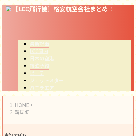
［LCC飛行機］格安航空会社まとめ！
最新記事
LCC国内
日本の空港
宿泊予約
ピーチ
ジェットスター
バニラエア
HOME
>
韓国便