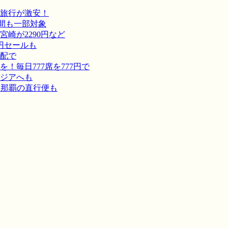
旅行が激安！
間も一部対象
崎が2290円など
円セールも
宅配で
毎日777席を777円で
ジアへも
－那覇の直行便も