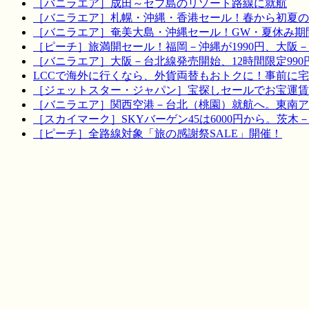
［バニラエア］成田～セブ島のリゾート路線に就航
［バニラエア］札幌・沖縄・香港セール！春から初夏の
［バニラエア］奄美大島・沖縄セール！GW・夏休み期
［ピーチ］旅満開セール！福岡－沖縄が1990円、大阪－宮
［バニラエア］大阪－台北線発売開始、12時間限定990
LCCで海外に行くなら、外貨両替もおトクに！事前に
［ジェットスター・ジャパン］宝探しセールでお宝運賃を！
［バニラエア］関西空港－台北（桃園）就航へ。東南ア
［スカイマーク］SKYバーゲン45は6000円から。茨木
［ピーチ］全路線対象「旅の感謝祭SALE」開催！