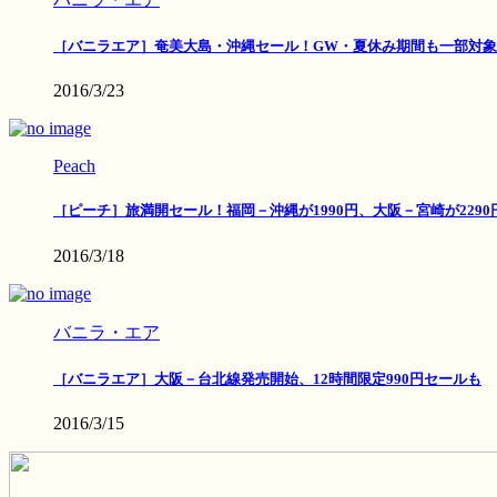
［バニラエア］奄美大島・沖縄セール！GW・夏休み期間も一部対象
2016/3/23
Peach
［ピーチ］旅満開セール！福岡－沖縄が1990円、大阪－宮崎が2290
2016/3/18
バニラ・エア
［バニラエア］大阪－台北線発売開始、12時間限定990円セールも
2016/3/15