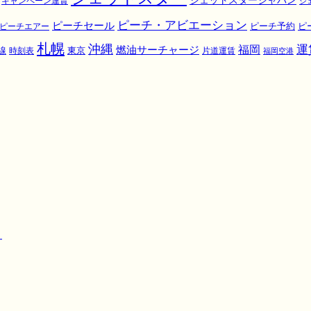
ジェットスタージャパン
キャンペーン運賃
ジ
ピーチ・アビエーション
ピーチセール
ピ
ピーチエアー
ピーチ予約
札幌
沖縄
運
福岡
燃油サーチャージ
東京
線
時刻表
片道運賃
福岡空港
！