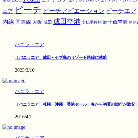
ANA
エアアジア・ジャパン
エアアジアジャパン
ピーチ
ピーチアビエーション
ピーチエア
エア
成田空港
内線
国際線
大阪
新千歳空港
成田
支払手数料
新路
バニラ・エア
［バニラエア］成田～セブ島のリゾート路線に就航
2023/3/10
バニラ・エア
［バニラエア］札幌・沖縄・香港セール！春から初夏の旅行が激安
2016/4/1
バニラ・エア