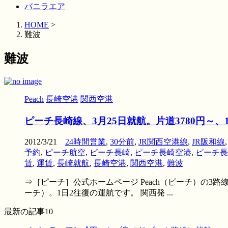
バニラエア
HOME
>
難波
難波
Peach
長崎空港
関西空港
ピーチ長崎線、3月25日就航。片道3780円～
2012/3/21
24時間営業
,
30分前
,
JR関西空港線
,
JR阪和線
予約
,
ピーチ航空
,
ピーチ長崎
,
ピーチ長崎空港
,
ピーチ長
賃
,
運賃
,
長崎就航
,
長崎空港
,
関西空港
,
難波
⇒［ピーチ］公式ホームページ Peach（ピーチ）の3路
ーチ）。1日2往復の運航です。 関西発 ...
最新の記事10