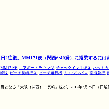
、1日2往復。MM171便（関西6:40発）に搭乗する
,
MM171便
,
エアポートラウンジ
,
チェックイン手続き
,
ネットカ
崎線
,
ピーチ長崎行き
,
ピーチ飛行機
,
リムジンバス
,
南海急行
,
線目となる「大阪（関西）－長崎」線が、2012年3月25日（日曜