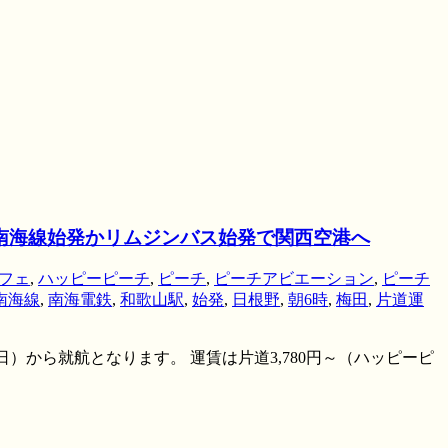
には南海線始発かリムジンバス始発で関西空港へ
フェ
,
ハッピーピーチ
,
ピーチ
,
ピーチアビエーション
,
ピーチ
南海線
,
南海電鉄
,
和歌山駅
,
始発
,
日根野
,
朝6時
,
梅田
,
片道運
日）から就航となります。 運賃は片道3,780円～（ハッピーピ