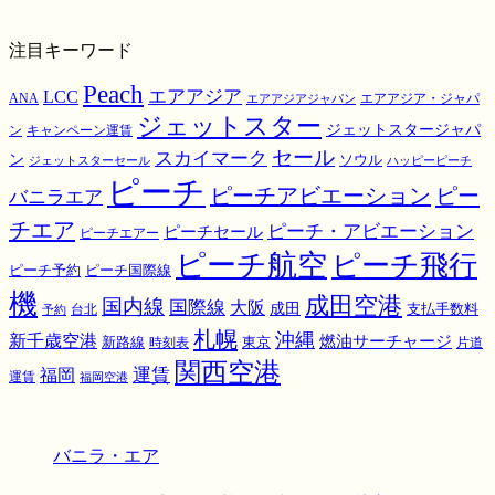
注目キーワード
Peach
エアアジア
LCC
ANA
エアアジア・ジャパ
エアアジアジャパン
ジェットスター
ジェットスタージャパ
ン
キャンペーン運賃
スカイマーク
セール
ン
ソウル
ジェットスターセール
ハッピーピーチ
ピーチ
ピーチアビエーション
ピー
バニラエア
チエア
ピーチ・アビエーション
ピーチセール
ピーチエアー
ピーチ航空
ピーチ飛行
ピーチ国際線
ピーチ予約
機
成田空港
国内線
国際線
大阪
成田
支払手数料
予約
台北
札幌
沖縄
新千歳空港
燃油サーチャージ
東京
新路線
時刻表
片道
関西空港
運賃
福岡
運賃
福岡空港
バニラ・エア