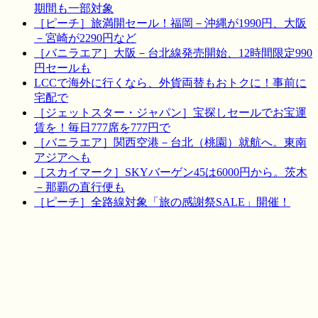
期間も一部対象
［ピーチ］旅満開セール！福岡－沖縄が1990円、大阪
－宮崎が2290円など
［バニラエア］大阪－台北線発売開始、12時間限定990
円セールも
LCCで海外に行くなら、外貨両替もおトクに！事前に
宅配で
［ジェットスター・ジャパン］宝探しセールでお宝運
賃を！毎日777席を777円で
［バニラエア］関西空港－台北（桃園）就航へ。東南
アジアへも
［スカイマーク］SKYバーゲン45は6000円から。茨木
－那覇の直行便も
［ピーチ］全路線対象「旅の感謝祭SALE」開催！