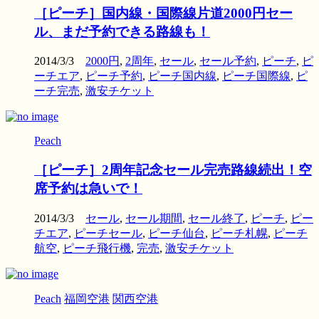
［ピーチ］国内線・国際線片道2000円セー
ル、まだ予約できる路線も！
2014/3/3
2000円
,
2周年
,
セール
,
セール予約
,
ピーチ
,
ピ
ーチエア
,
ピーチ予約
,
ピーチ国内線
,
ピーチ国際線
,
ピ
ーチ完売
,
激安チケット
Peach
［ピーチ］2周年記念セール完売路線続出！空
席予約は急いで！
2014/3/3
セール
,
セール期間
,
セール終了
,
ピーチ
,
ピー
チエア
,
ピーチセール
,
ピーチ仙台
,
ピーチ札幌
,
ピーチ
航空
,
ピーチ飛行機
,
完売
,
激安チケット
Peach
福岡空港
関西空港