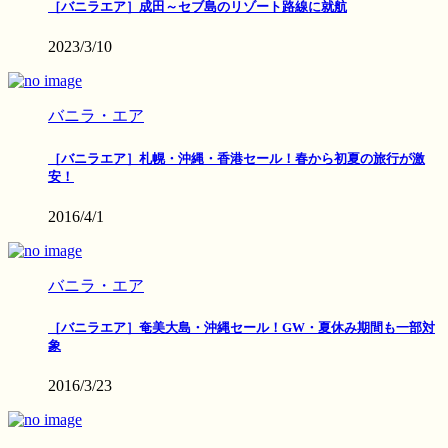
［バニラエア］成田～セブ島のリゾート路線に就航
2023/3/10
バニラ・エア
［バニラエア］札幌・沖縄・香港セール！春から初夏の旅行が激
安！
2016/4/1
バニラ・エア
［バニラエア］奄美大島・沖縄セール！GW・夏休み期間も一部対
象
2016/3/23