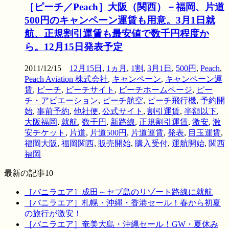
［ピーチ／Peach］大阪（関西）－福岡、片道
500円のキャンペーン運賃も用意。3月1日就
航、正規割引運賃も最安値で数千円程度か
ら。12月15日発表予定
2011/12/15
12月15日
,
1ヵ月
,
1割
,
3月1日
,
500円
,
Peach
,
Peach Aviation 株式会社
,
キャンペーン
,
キャンペーン運
賃
,
ピーチ
,
ピーチサイト
,
ピーチホームページ
,
ピー
チ・アビエーション
,
ピーチ航空
,
ピーチ飛行機
,
予約開
始
,
事前予約
,
他社便
,
公式サイト
,
割引運賃
,
半額以下
,
大阪福岡
,
就航
,
数千円
,
新路線
,
正規割引運賃
,
激安
,
激
安チケット
,
片道
,
片道500円
,
片道運賃
,
発表
,
目玉運賃
,
福岡大阪
,
福岡関西
,
販売開始
,
購入受付
,
運航開始
,
関西
福岡
最新の記事10
［バニラエア］成田～セブ島のリゾート路線に就航
［バニラエア］札幌・沖縄・香港セール！春から初夏
の旅行が激安！
［バニラエア］奄美大島・沖縄セール！GW・夏休み