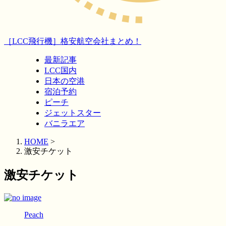
［LCC飛行機］格安航空会社まとめ！
最新記事
LCC国内
日本の空港
宿泊予約
ピーチ
ジェットスター
バニラエア
HOME
>
激安チケット
激安チケット
Peach