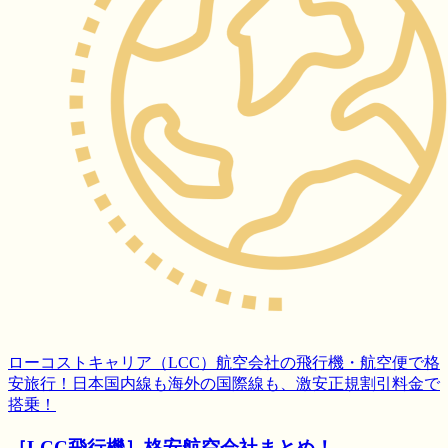
ローコストキャリア（LCC）航空会社の飛行機・航空便で格
安旅行！日本国内線も海外の国際線も、激安正規割引料金で
搭乗！
［LCC飛行機］格安航空会社まとめ！