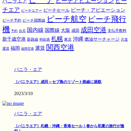
ピーチアビエーション
ピー
バニラエア
チエア
ピーチ・アビエーション
ピーチセール
ピーチエアー
ピーチ航空
ピーチ飛行
ピーチ国際線
ピーチ予約
機
成田空港
国内線
国際線
大阪
成田
支払手数料
予約
台北
札幌
沖縄
新千歳空港
燃油サーチャージ
東京
新路線
時刻表
片道
関西空港
運賃
福岡
運賃
福岡空港
バニラ・エア
［バニラエア］成田～セブ島のリゾート路線に就航
2023/3/10
バニラ・エア
［バニラエア］札幌・沖縄・香港セール！春から初夏の旅行が激