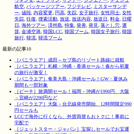
ウォン安
,
エアプサン
,
サンデー
,
ジンエアー
,
チェジュ
航空
,
パッケージツアー
,
フジテレビ
,
ミスターサンデ
ー
,
値段
,
内容変更
,
円高
,
失踪
,
女子旅行
,
女性同士
,
女性
失踪
,
往復
,
捜索活動
,
放送
,
放送内容
,
放送日
,
料金
,
日曜
日
,
海外ツアー
,
済州島
,
特集
,
発券
,
発見
,
落とし穴
,
運
賃
,
金浦空港
,
韓国LCC
,
韓国ブーム
,
韓国女子旅行
,
韓国
旅行
,
韓流
,
韓流ブーム
最新の記事10
［バニラエア］成田～セブ島のリゾート路線に就航
［バニラエア］札幌・沖縄・香港セール！春から初夏
の旅行が激安！
［バニラエア］奄美大島・沖縄セール！GW・夏休み
期間も一部対象
［ピーチ］旅満開セール！福岡－沖縄が1990円、大阪
－宮崎が2290円など
［バニラエア］大阪－台北線発売開始、12時間限定990
円セールも
LCCで海外に行くなら、外貨両替もおトクに！事前に
宅配で
［ジェットスター・ジャパン］宝探しセールでお宝運