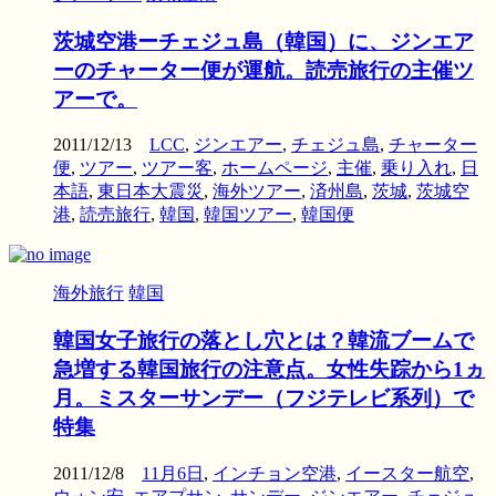
茨城空港ーチェジュ島（韓国）に、ジンエア
ーのチャーター便が運航。読売旅行の主催ツ
アーで。
2011/12/13
LCC
,
ジンエアー
,
チェジュ島
,
チャーター
便
,
ツアー
,
ツアー客
,
ホームページ
,
主催
,
乗り入れ
,
日
本語
,
東日本大震災
,
海外ツアー
,
済州島
,
茨城
,
茨城空
港
,
読売旅行
,
韓国
,
韓国ツアー
,
韓国便
海外旅行
韓国
韓国女子旅行の落とし穴とは？韓流ブームで
急増する韓国旅行の注意点。女性失踪から1ヵ
月。ミスターサンデー（フジテレビ系列）で
特集
2011/12/8
11月6日
,
インチョン空港
,
イースター航空
,