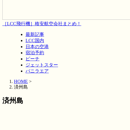
［LCC飛行機］格安航空会社まとめ！
最新記事
LCC国内
日本の空港
宿泊予約
ピーチ
ジェットスター
バニラエア
HOME
>
済州島
済州島