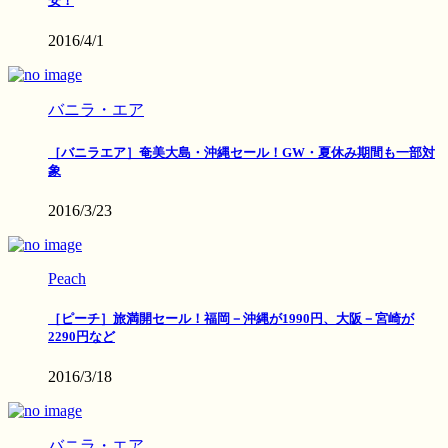
安！
2016/4/1
バニラ・エア
［バニラエア］奄美大島・沖縄セール！GW・夏休み期間も一部対
象
2016/3/23
Peach
［ピーチ］旅満開セール！福岡－沖縄が1990円、大阪－宮崎が
2290円など
2016/3/18
バニラ・エア