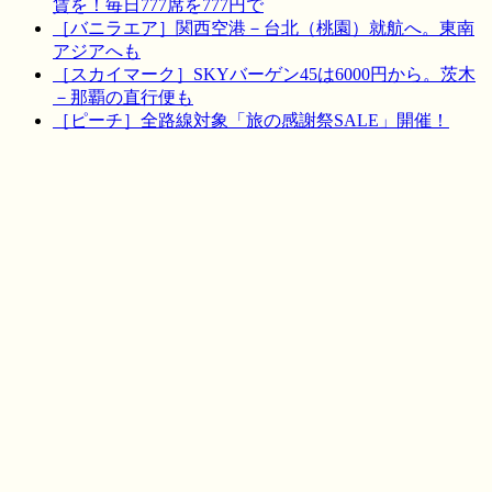
賃を！毎日777席を777円で
［バニラエア］関西空港－台北（桃園）就航へ。東南
アジアへも
［スカイマーク］SKYバーゲン45は6000円から。茨木
－那覇の直行便も
［ピーチ］全路線対象「旅の感謝祭SALE」開催！