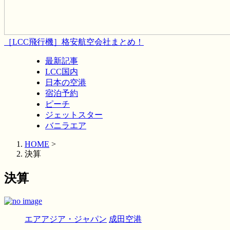
［LCC飛行機］格安航空会社まとめ！
最新記事
LCC国内
日本の空港
宿泊予約
ピーチ
ジェットスター
バニラエア
HOME
>
決算
決算
エアアジア・ジャパン
成田空港