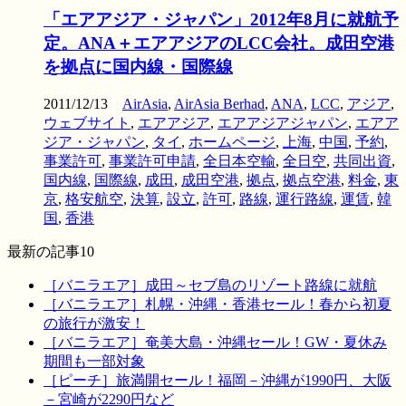
「エアアジア・ジャパン」2012年8月に就航予
定。ANA＋エアアジアのLCC会社。成田空港
を拠点に国内線・国際線
2011/12/13
AirAsia
,
AirAsia Berhad
,
ANA
,
LCC
,
アジア
,
ウェブサイト
,
エアアジア
,
エアアジアジャパン
,
エアア
ジア・ジャパン
,
タイ
,
ホームページ
,
上海
,
中国
,
予約
,
事業許可
,
事業許可申請
,
全日本空輸
,
全日空
,
共同出資
,
国内線
,
国際線
,
成田
,
成田空港
,
拠点
,
拠点空港
,
料金
,
東
京
,
格安航空
,
決算
,
設立
,
許可
,
路線
,
運行路線
,
運賃
,
韓
国
,
香港
最新の記事10
［バニラエア］成田～セブ島のリゾート路線に就航
［バニラエア］札幌・沖縄・香港セール！春から初夏
の旅行が激安！
［バニラエア］奄美大島・沖縄セール！GW・夏休み
期間も一部対象
［ピーチ］旅満開セール！福岡－沖縄が1990円、大阪
－宮崎が2290円など