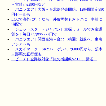
－宮崎が2290円など
［バニラエア］大阪－台北線発売開始、12時間限定990
円セールも
LCCで海外に行くなら、外貨両替もおトクに！事前に
宅配で
［ジェットスター・ジャパン］宝探しセールでお宝運
賃を！毎日777席を777円で
［バニラエア］関西空港－台北（桃園）就航へ。東南
アジアへも
［スカイマーク］SKYバーゲン45は6000円から。茨木
－那覇の直行便も
［ピーチ］全路線対象「旅の感謝祭SALE」開催！