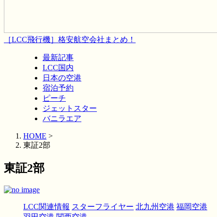
［LCC飛行機］格安航空会社まとめ！
最新記事
LCC国内
日本の空港
宿泊予約
ピーチ
ジェットスター
バニラエア
HOME
>
東証2部
東証2部
LCC関連情報
スターフライヤー
北九州空港
福岡空港
羽田空港
関西空港