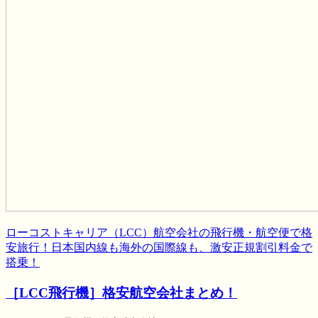
ローコストキャリア（LCC）航空会社の飛行機・航空便で格
安旅行！日本国内線も海外の国際線も、激安正規割引料金で
搭乗！
［LCC飛行機］格安航空会社まとめ！