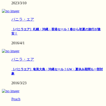
2023/3/10
バニラ・エア
［バニラエア］札幌・沖縄・香港セール！春から初夏の旅行が激
安！
2016/4/1
バニラ・エア
［バニラエア］奄美大島・沖縄セール！GW・夏休み期間も一部対
象
2016/3/23
Peach