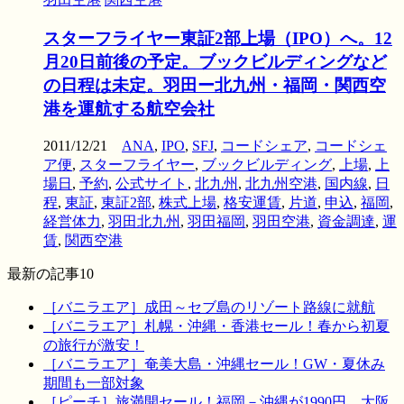
スターフライヤー東証2部上場（IPO）へ。12
月20日前後の予定。ブックビルディングなど
の日程は未定。羽田ー北九州・福岡・関西空
港を運航する航空会社
2011/12/21
ANA
,
IPO
,
SFJ
,
コードシェア
,
コードシェ
ア便
,
スターフライヤー
,
ブックビルディング
,
上場
,
上
場日
,
予約
,
公式サイト
,
北九州
,
北九州空港
,
国内線
,
日
程
,
東証
,
東証2部
,
株式上場
,
格安運賃
,
片道
,
申込
,
福岡
,
経営体力
,
羽田北九州
,
羽田福岡
,
羽田空港
,
資金調達
,
運
賃
,
関西空港
最新の記事10
［バニラエア］成田～セブ島のリゾート路線に就航
［バニラエア］札幌・沖縄・香港セール！春から初夏
の旅行が激安！
［バニラエア］奄美大島・沖縄セール！GW・夏休み
期間も一部対象
［ピーチ］旅満開セール！福岡－沖縄が1990円、大阪