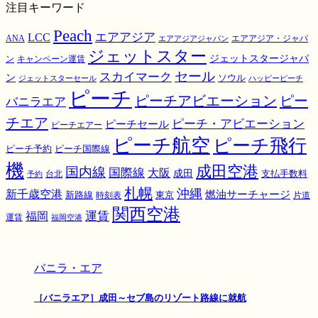
注目キーワード
Peach
エアアジア
LCC
ANA
エアアジア・ジャパ
エアアジアジャパン
ジェットスター
ジェットスタージャパ
ン
キャンペーン運賃
スカイマーク
セール
ン
ソウル
ジェットスターセール
ハッピーピーチ
ピーチ
ピーチアビエーション
ピー
バニラエア
チエア
ピーチ・アビエーション
ピーチセール
ピーチエアー
ピーチ航空
ピーチ飛行
ピーチ国際線
ピーチ予約
機
成田空港
国内線
国際線
大阪
成田
支払手数料
予約
台北
札幌
沖縄
新千歳空港
燃油サーチャージ
東京
新路線
時刻表
片道
関西空港
運賃
福岡
運賃
福岡空港
バニラ・エア
［バニラエア］成田～セブ島のリゾート路線に就航