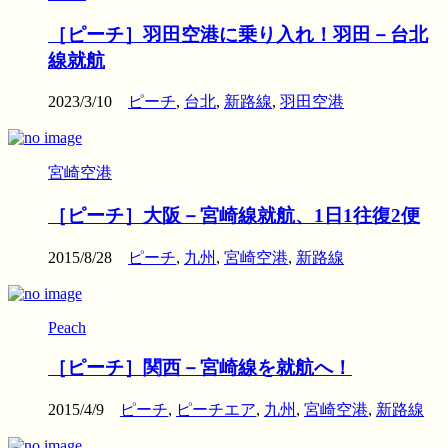
［ピーチ］羽田空港に乗り入れ！羽田－台北
線就航
2023/3/10
ピーチ
,
台北
,
新路線
,
羽田空港
宮崎空港
［ピーチ］大阪－宮崎線就航、1日1往復2便
2015/8/28
ピーチ
,
九州
,
宮崎空港
,
新路線
Peach
［ピーチ］関西－宮崎線を就航へ！
2015/4/9
ピーチ
,
ピーチエア
,
九州
,
宮崎空港
,
新路線