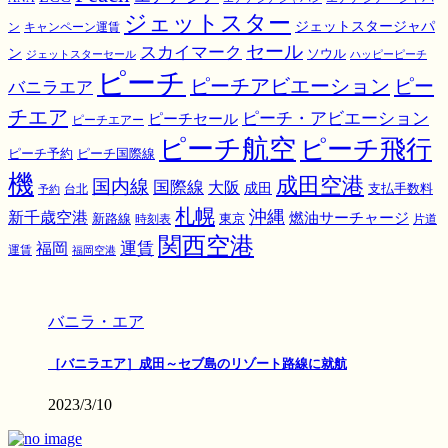
ジェットスター
ジェットスタージャパ
ン
キャンペーン運賃
スカイマーク
セール
ン
ソウル
ジェットスターセール
ハッピーピーチ
ピーチ
ピーチアビエーション
ピー
バニラエア
チエア
ピーチ・アビエーション
ピーチセール
ピーチエアー
ピーチ航空
ピーチ飛行
ピーチ国際線
ピーチ予約
機
成田空港
国内線
国際線
大阪
成田
支払手数料
予約
台北
札幌
沖縄
新千歳空港
燃油サーチャージ
東京
新路線
時刻表
片道
関西空港
運賃
福岡
運賃
福岡空港
バニラ・エア
［バニラエア］成田～セブ島のリゾート路線に就航
2023/3/10