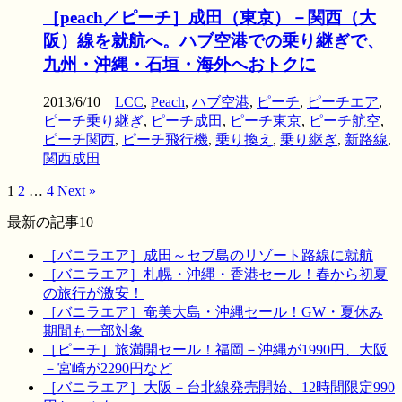
［peach／ピーチ］成田（東京）－関西（大
阪）線を就航へ。ハブ空港での乗り継ぎで、
九州・沖縄・石垣・海外へおトクに
2013/6/10
LCC
,
Peach
,
ハブ空港
,
ピーチ
,
ピーチエア
,
ピーチ乗り継ぎ
,
ピーチ成田
,
ピーチ東京
,
ピーチ航空
,
ピーチ関西
,
ピーチ飛行機
,
乗り換え
,
乗り継ぎ
,
新路線
,
関西成田
1
2
…
4
Next »
最新の記事10
［バニラエア］成田～セブ島のリゾート路線に就航
［バニラエア］札幌・沖縄・香港セール！春から初夏
の旅行が激安！
［バニラエア］奄美大島・沖縄セール！GW・夏休み
期間も一部対象
［ピーチ］旅満開セール！福岡－沖縄が1990円、大阪
－宮崎が2290円など
［バニラエア］大阪－台北線発売開始、12時間限定990