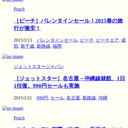
Peach
［ピーチ］バレンタインセール！2015春の旅
行が激安！
2015/2/13
バレンタインセール
,
ピーチ
,
ピーチエア
,
成
田
,
新千歳
,
新路線
,
福岡
ジェットスタージャパン
［ジェットスター］名古屋－沖縄線就航、1日
1往復。990円セールも実施
2015/1/21
990円
,
セール
,
名古屋
,
新路線
,
沖縄
Peach