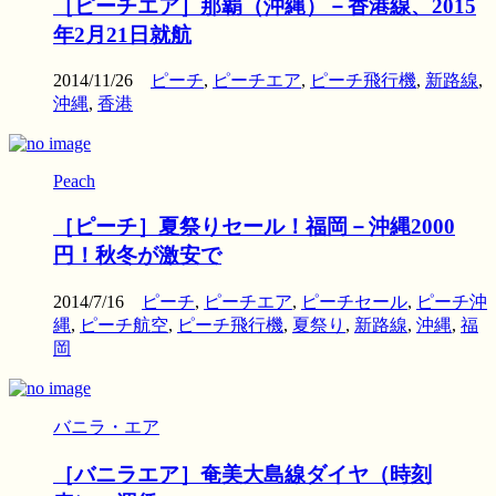
［ピーチエア］那覇（沖縄）－香港線、2015
年2月21日就航
2014/11/26
ピーチ
,
ピーチエア
,
ピーチ飛行機
,
新路線
,
沖縄
,
香港
Peach
［ピーチ］夏祭りセール！福岡－沖縄2000
円！秋冬が激安で
2014/7/16
ピーチ
,
ピーチエア
,
ピーチセール
,
ピーチ沖
縄
,
ピーチ航空
,
ピーチ飛行機
,
夏祭り
,
新路線
,
沖縄
,
福
岡
バニラ・エア
［バニラエア］奄美大島線ダイヤ（時刻