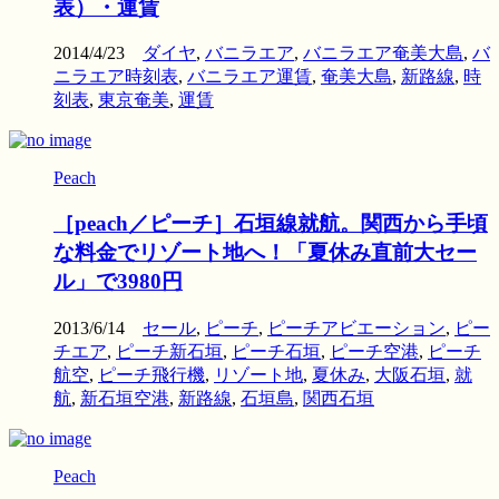
表）・運賃
2014/4/23
ダイヤ
,
バニラエア
,
バニラエア奄美大島
,
バ
ニラエア時刻表
,
バニラエア運賃
,
奄美大島
,
新路線
,
時
刻表
,
東京奄美
,
運賃
Peach
［peach／ピーチ］石垣線就航。関西から手頃
な料金でリゾート地へ！「夏休み直前大セー
ル」で3980円
2013/6/14
セール
,
ピーチ
,
ピーチアビエーション
,
ピー
チエア
,
ピーチ新石垣
,
ピーチ石垣
,
ピーチ空港
,
ピーチ
航空
,
ピーチ飛行機
,
リゾート地
,
夏休み
,
大阪石垣
,
就
航
,
新石垣空港
,
新路線
,
石垣島
,
関西石垣
Peach