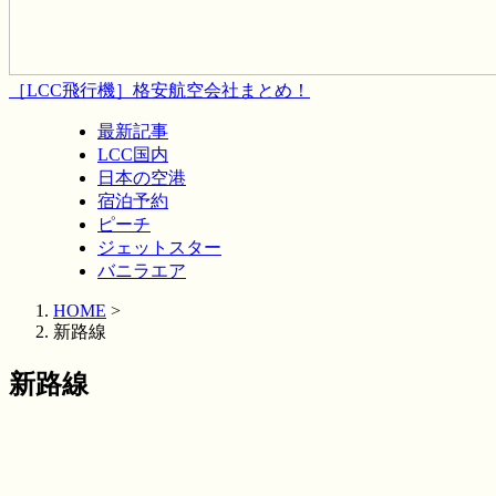
［LCC飛行機］格安航空会社まとめ！
最新記事
LCC国内
日本の空港
宿泊予約
ピーチ
ジェットスター
バニラエア
HOME
>
新路線
新路線