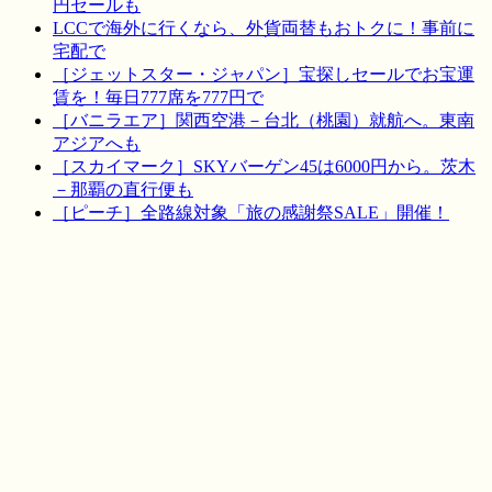
円セールも
LCCで海外に行くなら、外貨両替もおトクに！事前に
宅配で
［ジェットスター・ジャパン］宝探しセールでお宝運
賃を！毎日777席を777円で
［バニラエア］関西空港－台北（桃園）就航へ。東南
アジアへも
［スカイマーク］SKYバーゲン45は6000円から。茨木
－那覇の直行便も
［ピーチ］全路線対象「旅の感謝祭SALE」開催！