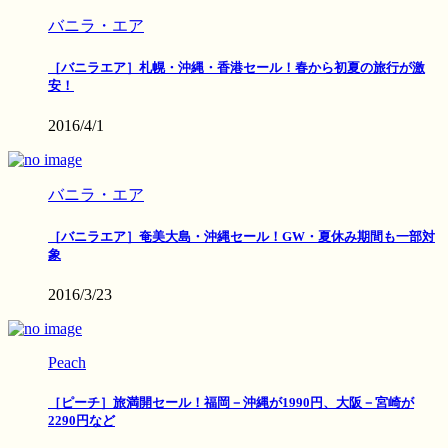
バニラ・エア
［バニラエア］札幌・沖縄・香港セール！春から初夏の旅行が激
安！
2016/4/1
バニラ・エア
［バニラエア］奄美大島・沖縄セール！GW・夏休み期間も一部対
象
2016/3/23
Peach
［ピーチ］旅満開セール！福岡－沖縄が1990円、大阪－宮崎が
2290円など