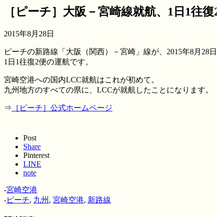
［ピーチ］大阪－宮崎線就航、1日1往復
2015年8月28日
ピーチの新路線「大阪（関西）－宮崎」線が、2015年8月28
1日1往復2便の運航です。
宮崎空港への国内LCC就航はこれが初めて。
九州地方のすべての県に、LCCが就航したことになります。
⇒
［ピーチ］公式ホームページ
Post
Share
Pinterest
LINE
note
-
宮崎空港
-
ピーチ
,
九州
,
宮崎空港
,
新路線