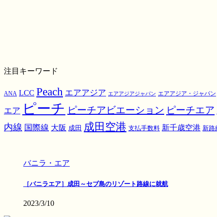
注目キーワード
Peach
エアアジア
LCC
ANA
エアアジア・ジャパン
エアアジアジャパン
ピーチ
ピーチアビエーション
ピーチエア
エア
成田空港
内線
国際線
大阪
新千歳空港
成田
支払手数料
新路
バニラ・エア
［バニラエア］成田～セブ島のリゾート路線に就航
2023/3/10