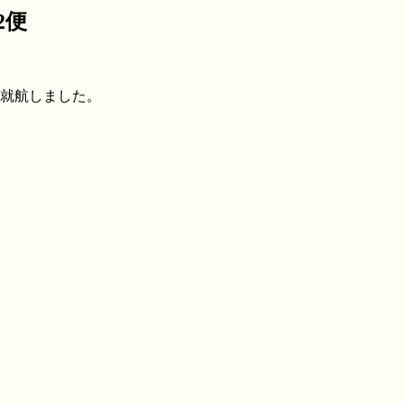
2便
日就航しました。