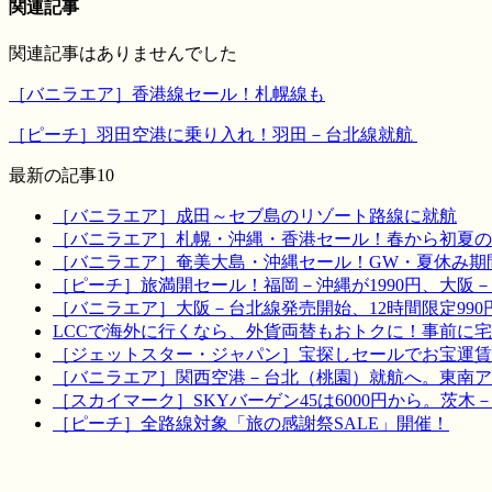
関連記事
関連記事はありませんでした
［バニラエア］香港線セール！札幌線も
［ピーチ］羽田空港に乗り入れ！羽田－台北線就航
最新の記事10
［バニラエア］成田～セブ島のリゾート路線に就航
［バニラエア］札幌・沖縄・香港セール！春から初夏の
［バニラエア］奄美大島・沖縄セール！GW・夏休み期
［ピーチ］旅満開セール！福岡－沖縄が1990円、大阪－宮
［バニラエア］大阪－台北線発売開始、12時間限定990
LCCで海外に行くなら、外貨両替もおトクに！事前に
［ジェットスター・ジャパン］宝探しセールでお宝運賃を！
［バニラエア］関西空港－台北（桃園）就航へ。東南ア
［スカイマーク］SKYバーゲン45は6000円から。茨木
［ピーチ］全路線対象「旅の感謝祭SALE」開催！