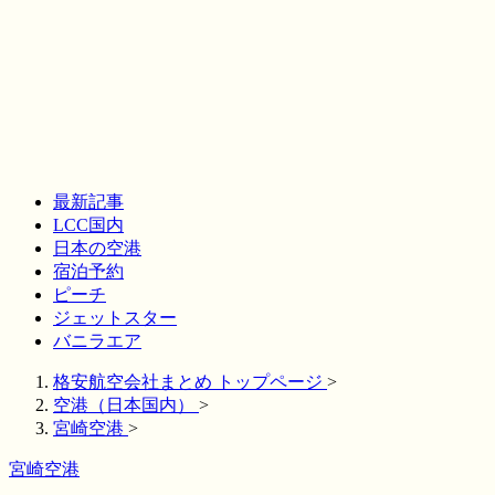
最新記事
LCC国内
日本の空港
宿泊予約
ピーチ
ジェットスター
バニラエア
格安航空会社まとめ トップページ
>
空港（日本国内）
>
宮崎空港
>
宮崎空港