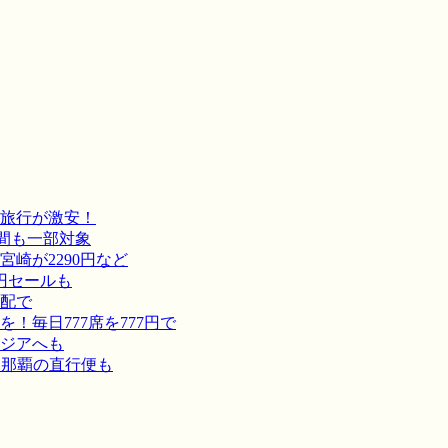
旅行が激安！
間も一部対象
崎が2290円など
円セールも
宅配で
毎日777席を777円で
ジアへも
－那覇の直行便も