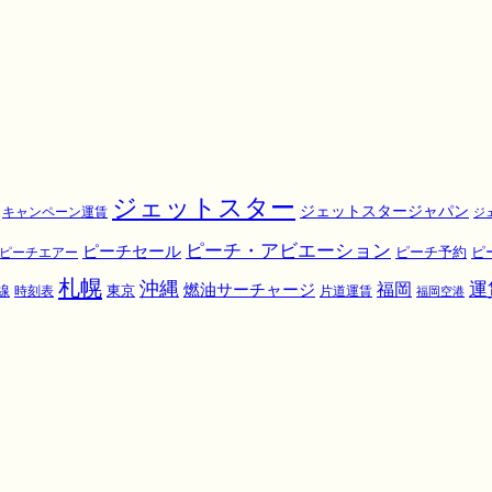
ジェットスター
ジェットスタージャパン
キャンペーン運賃
ジ
ピーチ・アビエーション
ピーチセール
ピ
ピーチエアー
ピーチ予約
札幌
沖縄
運
福岡
燃油サーチャージ
東京
線
時刻表
片道運賃
福岡空港