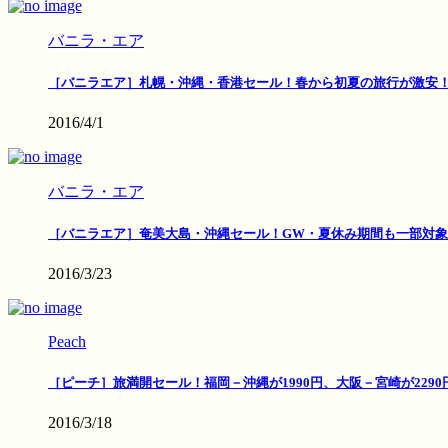
バニラ・エア
［バニラエア］札幌・沖縄・香港セール！春から初夏の旅行が激安
2016/4/1
バニラ・エア
［バニラエア］奄美大島・沖縄セール！GW・夏休み期間も一部対象
2016/3/23
Peach
［ピーチ］旅満開セール！福岡－沖縄が1990円、大阪－宮崎が2290
2016/3/18