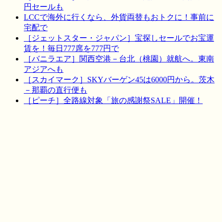
円セールも
LCCで海外に行くなら、外貨両替もおトクに！事前に
宅配で
［ジェットスター・ジャパン］宝探しセールでお宝運
賃を！毎日777席を777円で
［バニラエア］関西空港－台北（桃園）就航へ。東南
アジアへも
［スカイマーク］SKYバーゲン45は6000円から。茨木
－那覇の直行便も
［ピーチ］全路線対象「旅の感謝祭SALE」開催！