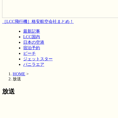
［LCC飛行機］格安航空会社まとめ！
最新記事
LCC国内
日本の空港
宿泊予約
ピーチ
ジェットスター
バニラエア
HOME
>
放送
放送