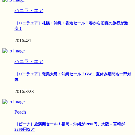
バニラ・エア
［バニラエア］札幌・沖縄・香港セール！春から初夏の旅行が激
安！
2016/4/1
バニラ・エア
［バニラエア］奄美大島・沖縄セール！GW・夏休み期間も一部対
象
2016/3/23
Peach
［ピーチ］旅満開セール！福岡－沖縄が1990円、大阪－宮崎が
2290円など