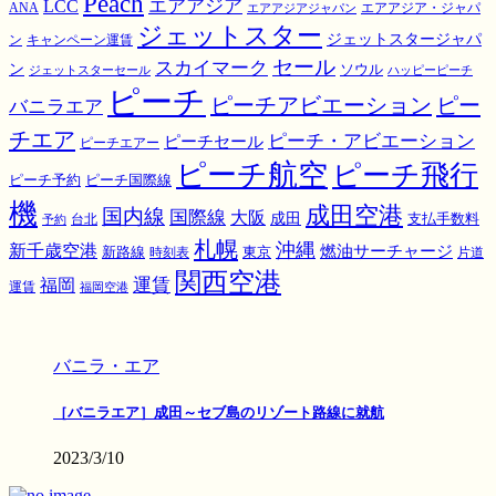
Peach
エアアジア
LCC
ANA
エアアジア・ジャパ
エアアジアジャパン
ジェットスター
ジェットスタージャパ
ン
キャンペーン運賃
スカイマーク
セール
ン
ソウル
ジェットスターセール
ハッピーピーチ
ピーチ
ピーチアビエーション
ピー
バニラエア
チエア
ピーチ・アビエーション
ピーチセール
ピーチエアー
ピーチ航空
ピーチ飛行
ピーチ国際線
ピーチ予約
機
成田空港
国内線
国際線
大阪
成田
支払手数料
予約
台北
札幌
沖縄
新千歳空港
燃油サーチャージ
東京
新路線
時刻表
片道
関西空港
運賃
福岡
運賃
福岡空港
バニラ・エア
［バニラエア］成田～セブ島のリゾート路線に就航
2023/3/10