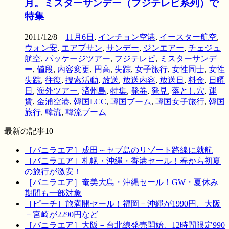
月。ミスターサンデー（フジテレビ系列）で
特集
2011/12/8
11月6日
,
インチョン空港
,
イースター航空
,
ウォン安
,
エアプサン
,
サンデー
,
ジンエアー
,
チェジュ
航空
,
パッケージツアー
,
フジテレビ
,
ミスターサンデ
ー
,
値段
,
内容変更
,
円高
,
失踪
,
女子旅行
,
女性同士
,
女性
失踪
,
往復
,
捜索活動
,
放送
,
放送内容
,
放送日
,
料金
,
日曜
日
,
海外ツアー
,
済州島
,
特集
,
発券
,
発見
,
落とし穴
,
運
賃
,
金浦空港
,
韓国LCC
,
韓国ブーム
,
韓国女子旅行
,
韓国
旅行
,
韓流
,
韓流ブーム
最新の記事10
［バニラエア］成田～セブ島のリゾート路線に就航
［バニラエア］札幌・沖縄・香港セール！春から初夏
の旅行が激安！
［バニラエア］奄美大島・沖縄セール！GW・夏休み
期間も一部対象
［ピーチ］旅満開セール！福岡－沖縄が1990円、大阪
－宮崎が2290円など
［バニラエア］大阪－台北線発売開始、12時間限定990