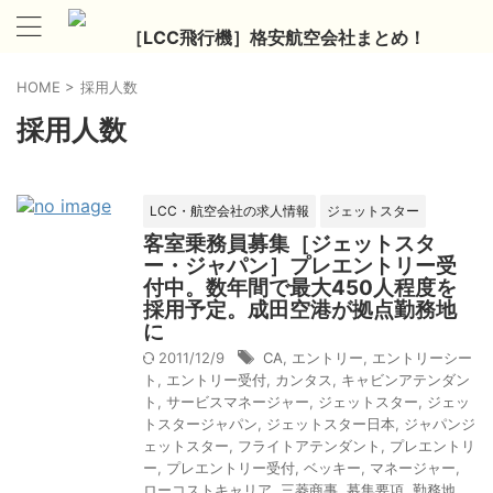
［LCC飛行機］格安航空会社まとめ！
HOME
>
採用人数
採用人数
LCC・航空会社の求人情報
ジェットスター
客室乗務員募集［ジェットスタ
ー・ジャパン］プレエントリー受
付中。数年間で最大450人程度を
採用予定。成田空港が拠点勤務地
に
2011/12/9
CA
,
エントリー
,
エントリーシー
ト
,
エントリー受付
,
カンタス
,
キャビンアテンダン
ト
,
サービスマネージャー
,
ジェットスター
,
ジェッ
トスタージャパン
,
ジェットスター日本
,
ジャパンジ
ェットスター
,
フライトアテンダント
,
プレエントリ
ー
,
プレエントリー受付
,
ベッキー
,
マネージャー
,
ローコストキャリア
,
三菱商事
,
募集要項
,
勤務地
,