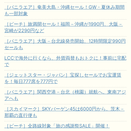
［バニラエア］奄美大島・沖縄セール！GW・夏休み期間
も一部対象
［ピーチ］旅満開セール！福岡－沖縄が1990円、大阪－
宮崎が2290円など
［バニラエア］大阪－台北線発売開始、12時間限定990円
セールも
LCCで海外に行くなら、外貨両替もおトクに！事前に宅配
で
［ジェットスター・ジャパン］宝探しセールでお宝運賃
を！毎日777席を777円で
［バニラエア］関西空港－台北（桃園）就航へ。東南アジ
アへも
［スカイマーク］SKYバーゲン45は6000円から。茨木－
那覇の直行便も
［ピーチ］全路線対象「旅の感謝祭SALE」開催！