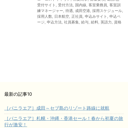
受付サイト
,
受付方法
,
国内線
,
客室乗務員
,
客室訓
練マネージャー
,
待遇
,
成田空港
,
採用スケジュール
,
採用人数
,
日本航空
,
正社員
,
申込みサイト
,
申込ペ
ージ
,
申込方法
,
社員募集
,
給与
,
給料
,
英語力
,
資格
最新の記事10
［バニラエア］成田～セブ島のリゾート路線に就航
［バニラエア］札幌・沖縄・香港セール！春から初夏の旅
行が激安！