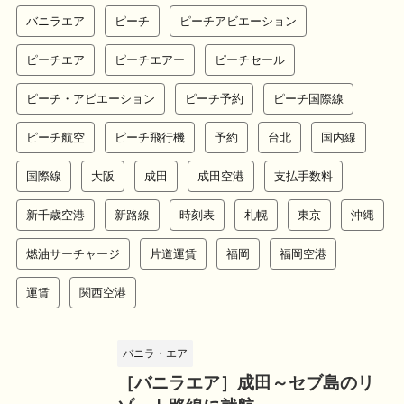
バニラエア
ピーチ
ピーチアビエーション
ピーチエア
ピーチエアー
ピーチセール
ピーチ・アビエーション
ピーチ予約
ピーチ国際線
ピーチ航空
ピーチ飛行機
予約
台北
国内線
国際線
大阪
成田
成田空港
支払手数料
新千歳空港
新路線
時刻表
札幌
東京
沖縄
燃油サーチャージ
片道運賃
福岡
福岡空港
運賃
関西空港
バニラ・エア
［バニラエア］成田～セブ島のリ