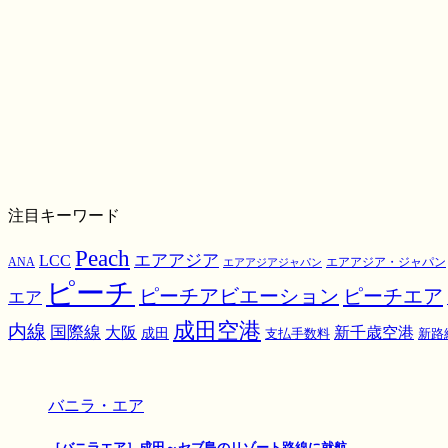
注目キーワード
Peach
エアアジア
LCC
ANA
エアアジア・ジャパン
エアアジアジャパン
ピーチ
ピーチアビエーション
ピーチエア
エア
成田空港
内線
国際線
大阪
新千歳空港
成田
支払手数料
新路
バニラ・エア
［バニラエア］成田～セブ島のリゾート路線に就航