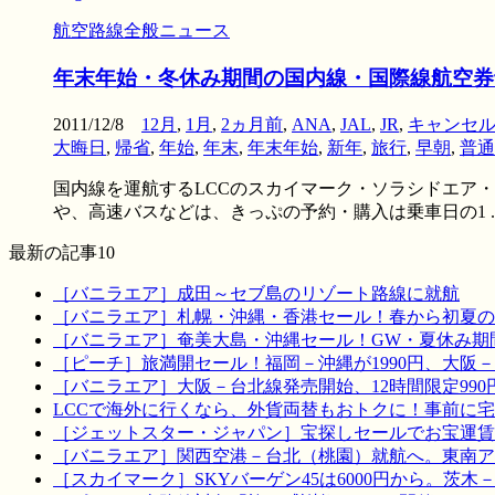
航空路線全般ニュース
年末年始・冬休み期間の国内線・国際線航空券
2011/12/8
12月
,
1月
,
2ヵ月前
,
ANA
,
JAL
,
JR
,
キャンセ
大晦日
,
帰省
,
年始
,
年末
,
年末年始
,
新年
,
旅行
,
早朝
,
普通
国内線を運航するLCCのスカイマーク・ソラシドエア・
や、高速バスなどは、きっぷの予約・購入は乗車日の1 ..
最新の記事10
［バニラエア］成田～セブ島のリゾート路線に就航
［バニラエア］札幌・沖縄・香港セール！春から初夏の
［バニラエア］奄美大島・沖縄セール！GW・夏休み期
［ピーチ］旅満開セール！福岡－沖縄が1990円、大阪－宮
［バニラエア］大阪－台北線発売開始、12時間限定990
LCCで海外に行くなら、外貨両替もおトクに！事前に
［ジェットスター・ジャパン］宝探しセールでお宝運賃を！
［バニラエア］関西空港－台北（桃園）就航へ。東南ア
［スカイマーク］SKYバーゲン45は6000円から。茨木