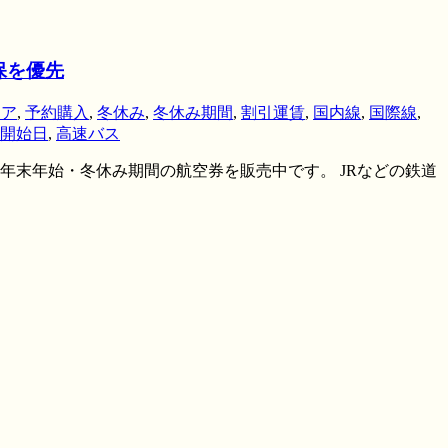
保を優先
エア
,
予約購入
,
冬休み
,
冬休み期間
,
割引運賃
,
国内線
,
国際線
,
開始日
,
高速バス
年末年始・冬休み期間の航空券を販売中です。 JRなどの鉄道