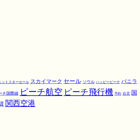
スカイマーク
セール
バニラ
ソウル
ェットスターセール
ハッピーピーチ
ピーチ航空
ピーチ飛行機
国
ーチ国際線
予約
台北
関西空港
賃