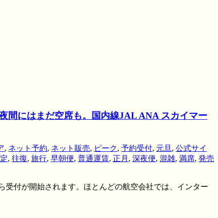
夜間にはまだ空席も。国内線JAL ANA スカイマー
ア
,
ネット予約
,
ネット販売
,
ピーク
,
予約受付
,
元旦
,
公式サイ
定
,
往復
,
旅行
,
早朝便
,
普通運賃
,
正月
,
深夜便
,
混雑
,
満席
,
発売
から受付が開始されます。ほとんどの航空会社では、インター