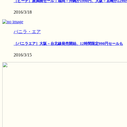
［ピーチ］旅満開セール！福岡－沖縄が1990円、大阪－宮崎が2290
2016/3/18
バニラ・エア
［バニラエア］大阪－台北線発売開始、12時間限定990円セールも
2016/3/15