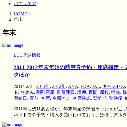
バニラエア
HOME
>
年末
年末
LCC関連情報
2011-2012年末年始の航空券予約・座席指
クほか
2011/12/8
2011年
,
2012年
,
ANA
,
FDA
,
JAL
,
キャンセル
ト
,
冬休み
,
割引座席
,
割引運賃
,
増便
,
夜間
,
席数
,
帰省
,
帰
開始日
,
直前
,
空席
,
空席照会
,
空席確認
,
繁忙期
,
臨時便
,
2011年も残りあと僅か。年末年始の帰省ラッシュが近
ネットでの予約・購入を受け付けており、ほぼリアルタイム