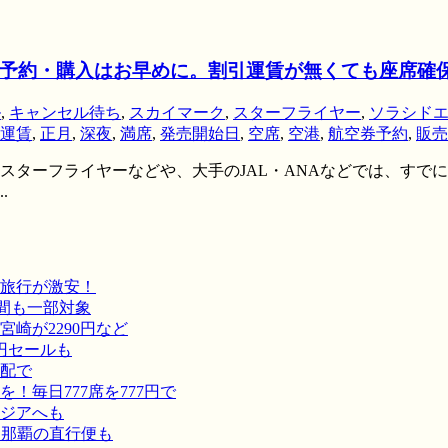
予約・購入はお早めに。割引運賃が無くても座席確
ル
,
キャンセル待ち
,
スカイマーク
,
スターフライヤー
,
ソラシド
運賃
,
正月
,
深夜
,
満席
,
発売開始日
,
空席
,
空港
,
航空券予約
,
販売
スターフライヤーなどや、大手のJAL・ANAなどでは、すでに
.
旅行が激安！
間も一部対象
崎が2290円など
円セールも
宅配で
毎日777席を777円で
ジアへも
－那覇の直行便も