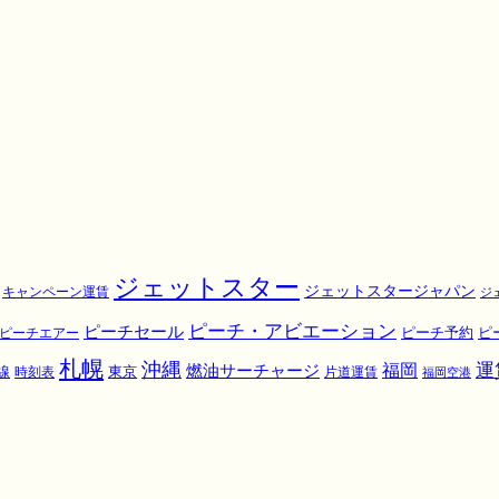
ジェットスター
ジェットスタージャパン
キャンペーン運賃
ジ
ピーチ・アビエーション
ピーチセール
ピ
ピーチエアー
ピーチ予約
札幌
沖縄
運
福岡
燃油サーチャージ
東京
線
時刻表
片道運賃
福岡空港