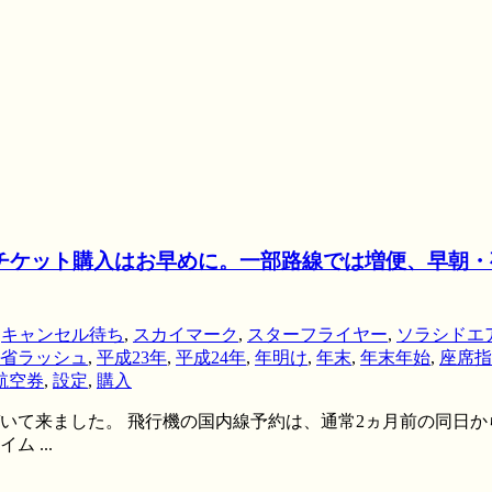
定・チケット購入はお早めに。一部路線では増便、早朝・
,
キャンセル待ち
,
スカイマーク
,
スターフライヤー
,
ソラシドエ
省ラッシュ
,
平成23年
,
平成24年
,
年明け
,
年末
,
年末年始
,
座席指
航空券
,
設定
,
購入
づいて来ました。 飛行機の国内線予約は、通常2ヵ月前の同日
 ...