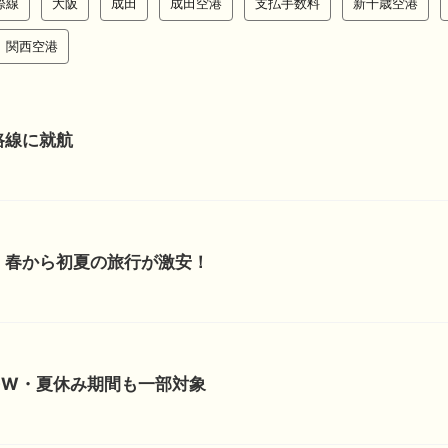
際線
大阪
成田
成田空港
支払手数料
新千歳空港
関西空港
路線に就航
！春から初夏の旅行が激安！
GW・夏休み期間も一部対象