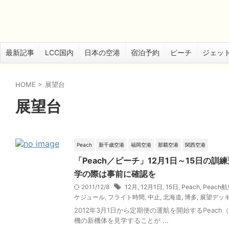
最新記事
LCC国内
日本の空港
宿泊予約
ピーチ
ジェッ
HOME
>
展望台
展望台
Peach
新千歳空港
福岡空港
那覇空港
関西空港
「Peach／ピーチ」12月1日～15日
学の際は事前に確認を
2011/12/8
12月
,
12月1日
,
15日
,
Peach
,
Peach
ケジュール
,
フライト時間
,
中止
,
北海道
,
博多
,
展望デッ
2012年3月1日から定期便の運航を開始するPea
機の新機体を見学することが ...