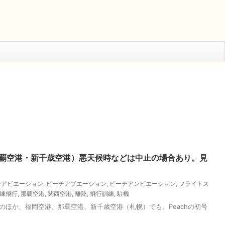
・那覇空港・新千歳空港）悪天候時などは中止の場合あり。見
チアビエーション
,
ピーチアブエーション
,
ピーチアンビエーション
,
フライトス
練飛行
,
那覇空港
,
関西空港
,
離陸
,
飛行訓練
,
駐機
港のほか、福岡空港、那覇空港、新千歳空港（札幌）でも、Peachの初号