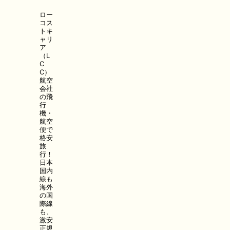
ロー
コス
トキ
ャリ
ア
（L
C
C）
航空
会社
の飛
行
機・
航空
便で
格安
旅
行！
日本
国内
線も
海外
の国
際線
も、
激安
正規