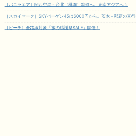
［バニラエア］関西空港－台北（桃園）就航へ。東南アジアへも
［スカイマーク］SKYバーゲン45は6000円から。茨木－那覇の直
［ピーチ］全路線対象「旅の感謝祭SALE」開催！