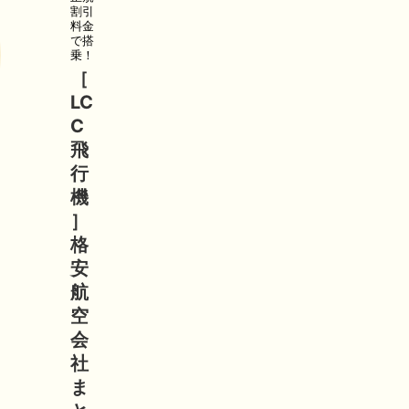
割引
料金
で搭
乗！
［
LC
C
飛
行
機
］
格
安
航
空
会
社
ま