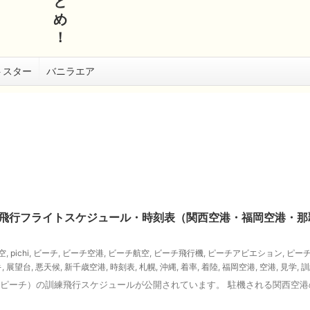
と
め
！
トスター
バニラエア
の訓練飛行フライトスケジュール・時刻表（関西空港・福岡空港
航空
,
pichi
,
ビーチ
,
ビーチ空港
,
ビーチ航空
,
ビーチ飛行機
,
ピーチアビエション
,
ピー
キ
,
展望台
,
悪天候
,
新千歳空港
,
時刻表
,
札幌
,
沖縄
,
着率
,
着陸
,
福岡空港
,
空港
,
見学
,
訓
ch（ピーチ）の訓練飛行スケジュールが公開されています。 駐機される関西空