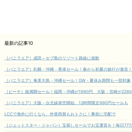
最新の記事10
［バニラエア］成田～セブ島のリゾート路線に就航
［バニラエア］札幌・沖縄・香港セール！春から初夏の旅行が激安
［バニラエア］奄美大島・沖縄セール！GW・夏休み期間も一部対象
［ピーチ］旅満開セール！福岡－沖縄が1990円、大阪－宮崎が229
［バニラエア］大阪－台北線発売開始、12時間限定990円セールも
LCCで海外に行くなら、外貨両替もおトクに！事前に宅配で
［ジェットスター・ジャパン］宝探しセールでお宝運賃を！毎日777席