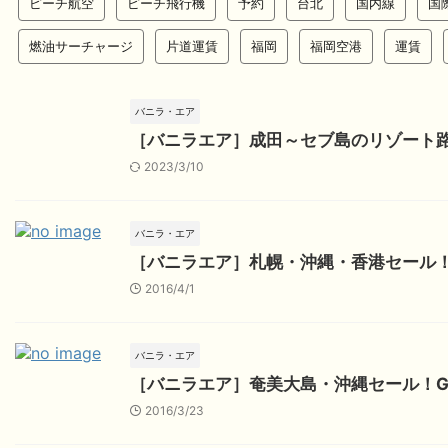
ピーチ航空
ピーチ飛行機
予約
台北
国内線
国
燃油サーチャージ
片道運賃
福岡
福岡空港
運賃
バニラ・エア
［バニラエア］成田～セブ島のリゾート
2023/3/10
バニラ・エア
［バニラエア］札幌・沖縄・香港セール
2016/4/1
バニラ・エア
［バニラエア］奄美大島・沖縄セール！
2016/3/23