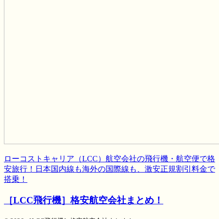
ローコストキャリア（LCC）航空会社の飛行機・航空便で格
安旅行！日本国内線も海外の国際線も、激安正規割引料金で
搭乗！
［LCC飛行機］格安航空会社まとめ！