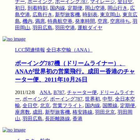
ナー
,
ボーイング
,
ボーイング787
,
マイレージ
,
全日空
,
初日
,
到着時刻
,
国内線
,
定期便
,
岡山空港
,
岡山行き
,
広
島空港
,
広島行き
,
新型旅客機
,
時刻表
,
東京岡山
,
東京広
島
,
機内
,
満席
,
特典航空券
,
発車時間
,
空席
,
空席待ち
,
羽
田岡山
,
羽田広島
,
羽田空港
,
運航ダイヤ
LCC関連情報
全日本空輸（ANA）
ボーイング787機（ドリームライナー）、
ANAが世界初の営業飛行。成田ー香港のチャ
ーター便、2011年10月26日
2011/12/8
ANA
,
B787
,
チャーター便
,
ドリームライナ
ー
,
ボーイング
,
ボーイング787
,
世界初
,
中型
,
全日本空
輸
,
全日空
,
北京
,
営業フライト
,
国内線
,
国際線
,
定期便
,
座席数
,
成田
,
新型旅客機
,
格安路線
,
羽田北京
,
羽田岡
山
,
羽田広島
,
長距離路線
,
香港