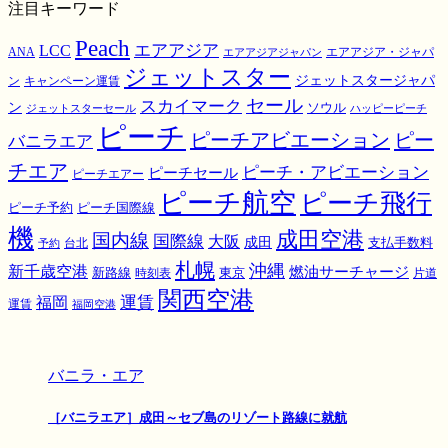
注目キーワード
Peach
エアアジア
LCC
ANA
エアアジア・ジャパ
エアアジアジャパン
ジェットスター
ジェットスタージャパ
ン
キャンペーン運賃
スカイマーク
セール
ン
ソウル
ジェットスターセール
ハッピーピーチ
ピーチ
ピーチアビエーション
ピー
バニラエア
チエア
ピーチ・アビエーション
ピーチセール
ピーチエアー
ピーチ航空
ピーチ飛行
ピーチ国際線
ピーチ予約
機
成田空港
国内線
国際線
大阪
成田
支払手数料
予約
台北
札幌
沖縄
新千歳空港
燃油サーチャージ
東京
新路線
時刻表
片道
関西空港
運賃
福岡
運賃
福岡空港
バニラ・エア
［バニラエア］成田～セブ島のリゾート路線に就航