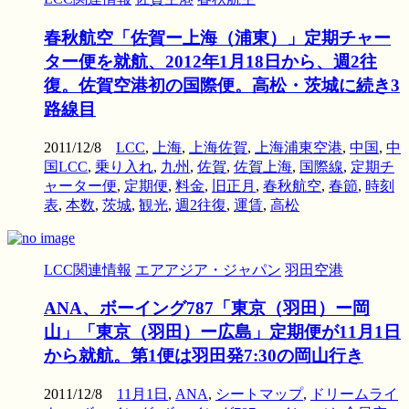
春秋航空「佐賀ー上海（浦東）」定期チャー
ター便を就航、2012年1月18日から、週2往
復。佐賀空港初の国際便。高松・茨城に続き3
路線目
2011/12/8
LCC
,
上海
,
上海佐賀
,
上海浦東空港
,
中国
,
中
国LCC
,
乗り入れ
,
九州
,
佐賀
,
佐賀上海
,
国際線
,
定期チ
ャーター便
,
定期便
,
料金
,
旧正月
,
春秋航空
,
春節
,
時刻
表
,
本数
,
茨城
,
観光
,
週2往復
,
運賃
,
高松
LCC関連情報
エアアジア・ジャパン
羽田空港
ANA、ボーイング787「東京（羽田）ー岡
山」「東京（羽田）ー広島」定期便が11月1日
から就航。第1便は羽田発7:30の岡山行き
2011/12/8
11月1日
,
ANA
,
シートマップ
,
ドリームライ