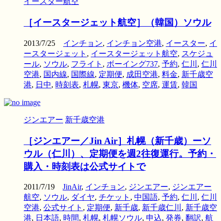
イースター航空
［イースタージェット航空］（韓国）ソウル
2013/7/25
インチョン
,
インチョン空港
,
イースター
,
イ
ースタージェット
,
イースタージェット航空
,
スケジュ
ール
,
ソウル
,
フライト
,
ボーイング737
,
予約
,
仁川
,
仁川
空港
,
国内線
,
国際線
,
定期便
,
成田空港
,
料金
,
新千歳空
港
,
日中
,
時刻表
,
札幌
,
東京
,
機体
,
空席
,
運賃
,
韓国
ジンエアー
新千歳空港
［ジンエアー／Jin Air］札幌（新千歳）ーソ
ウル（仁川）、定期便を週2往復運行。予約・
購入・時刻表は公式サイトで
2011/7/19
JinAir
,
インチョン
,
ジンエアー
,
ジンエアー
航空
,
ソウル
,
ダイヤ
,
チケット
,
中国語
,
予約
,
仁川
,
仁川
空港
,
公式サイト
,
定期便
,
新千歳
,
新千歳仁川
,
新千歳空
港
,
日本語
,
時間
,
札幌
,
札幌ソウル
,
申込
,
発券
,
翻訳
,
航