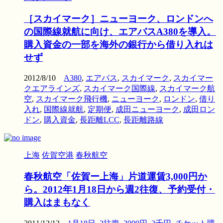
［スカイマーク］ニューヨーク、ロンドンへ
の国際線就航に向け、エアバスA380を導入。
購入資金の一部を海外の銀行から借り入れは
せず
2012/8/10
A380
,
エアバス
,
スカイマーク
,
スカイマー
クエアラインズ
,
スカイマーク国際線
,
スカイマーク航
空
,
スカイマーク飛行機
,
ニューヨーク
,
ロンドン
,
借り
入れ
,
国際線就航
,
定期便
,
成田ニューヨーク
,
成田ロン
ドン
,
購入資金
,
長距離LCC
,
長距離路線
上海
佐賀空港
春秋航空
春秋航空「佐賀ー上海」片道運賃3,000円か
ら。2012年1月18日から週2往復、予約受付・
購入はまもなく