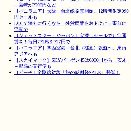
－宮崎が2290円など
［バニラエア］大阪－台北線発売開始、12時間限定990
円セールも
LCCで海外に行くなら、外貨両替もおトクに！事前に
宅配で
［ジェットスター・ジャパン］宝探しセールでお宝運
賃を！毎日777席を777円で
［バニラエア］関西空港－台北（桃園）就航へ。東南
アジアへも
［スカイマーク］SKYバーゲン45は6000円から。茨木
－那覇の直行便も
［ピーチ］全路線対象「旅の感謝祭SALE」開催！