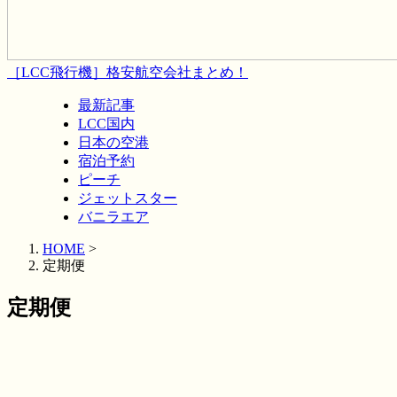
［LCC飛行機］格安航空会社まとめ！
最新記事
LCC国内
日本の空港
宿泊予約
ピーチ
ジェットスター
バニラエア
HOME
>
定期便
定期便