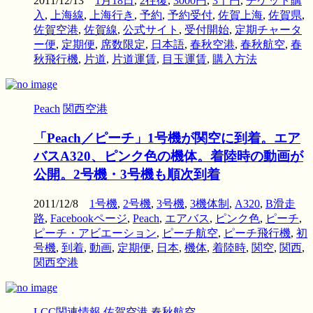
2011/12/13
1月18日
,
2往復
,
3000円
,
3千円
,
チケット購
入
,
上海線
,
上海行き
,
予約
,
予約受付
,
佐賀上海
,
佐賀県
,
佐賀空港
,
佐賀線
,
公式サイト
,
受付開始
,
定期チャータ
ー便
,
定期便
,
席数限定
,
日本語
,
春秋空港
,
春秋航空
,
春
秋飛行機
,
片道
,
片道運賃
,
目玉運賃
,
購入方法
Peach
関西空港
「Peach／ピーチ」1号機が関空に到着。エア
バスA320、ピンク色の機体。着陸時の動画が
公開。2号機・3号機も順次到着
2011/12/8
1号機
,
2号機
,
3号機
,
3機体制
,
A320
,
B滑走
路
,
Facebookページ
,
Peach
,
エアバス
,
ピンク色
,
ピーチ
,
ピーチ・アビエーション
,
ピーチ航空
,
ピーチ飛行機
,
初
号機
,
到着
,
動画
,
定期便
,
日本
,
機体
,
着陸時
,
関空
,
関西
,
関西空港
LCC関連情報
佐賀空港
春秋航空