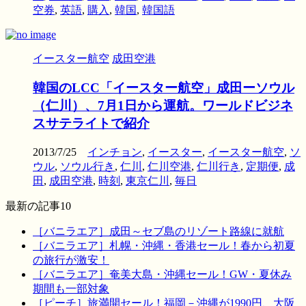
空券
,
英語
,
購入
,
韓国
,
韓国語
イースター航空
成田空港
韓国のLCC「イースター航空」成田ーソウル
（仁川）、7月1日から運航。ワールドビジネ
スサテライトで紹介
2013/7/25
インチョン
,
イースター
,
イースター航空
,
ソ
ウル
,
ソウル行き
,
仁川
,
仁川空港
,
仁川行き
,
定期便
,
成
田
,
成田空港
,
時刻
,
東京仁川
,
毎日
最新の記事10
［バニラエア］成田～セブ島のリゾート路線に就航
［バニラエア］札幌・沖縄・香港セール！春から初夏
の旅行が激安！
［バニラエア］奄美大島・沖縄セール！GW・夏休み
期間も一部対象
［ピーチ］旅満開セール！福岡－沖縄が1990円、大阪