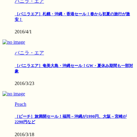
バニラ・エア
［バニラエア］札幌・沖縄・香港セール！春から初夏の旅行が激
安！
2016/4/1
バニラ・エア
［バニラエア］奄美大島・沖縄セール！GW・夏休み期間も一部対
象
2016/3/23
Peach
［ピーチ］旅満開セール！福岡－沖縄が1990円、大阪－宮崎が
2290円など
2016/3/18