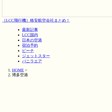
［LCC飛行機］格安航空会社まとめ！
最新記事
LCC国内
日本の空港
宿泊予約
ピーチ
ジェットスター
バニラエア
HOME
>
博多空港