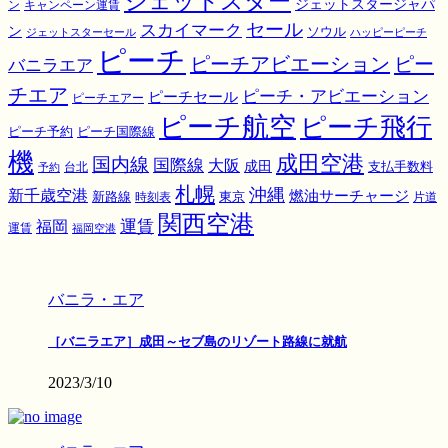
ジェットスター
ジェットスタージャパ
ン
キャンペーン運賃
スカイマーク
セール
ン
ソウル
ジェットスターセール
ハッピーピーチ
ピーチ
ピーチアビエーション
ピー
バニラエア
チエア
ピーチ・アビエーション
ピーチセール
ピーチエアー
ピーチ航空
ピーチ飛行
ピーチ国際線
ピーチ予約
機
成田空港
国内線
国際線
大阪
成田
支払手数料
予約
台北
札幌
沖縄
新千歳空港
燃油サーチャージ
東京
新路線
時刻表
片道
関西空港
運賃
福岡
運賃
福岡空港
バニラ・エア
［バニラエア］成田～セブ島のリゾート路線に就航
2023/3/10