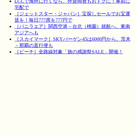
LCCで海外に行くなら、外貨両替もおトクに！事前に
宅配で
［ジェットスター・ジャパン］宝探しセールでお宝運
賃を！毎日777席を777円で
［バニラエア］関西空港－台北（桃園）就航へ。東南
アジアへも
［スカイマーク］SKYバーゲン45は6000円から。茨木
－那覇の直行便も
［ピーチ］全路線対象「旅の感謝祭SALE」開催！