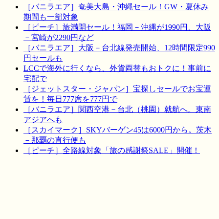
［バニラエア］奄美大島・沖縄セール！GW・夏休み
期間も一部対象
［ピーチ］旅満開セール！福岡－沖縄が1990円、大阪
－宮崎が2290円など
［バニラエア］大阪－台北線発売開始、12時間限定990
円セールも
LCCで海外に行くなら、外貨両替もおトクに！事前に
宅配で
［ジェットスター・ジャパン］宝探しセールでお宝運
賃を！毎日777席を777円で
［バニラエア］関西空港－台北（桃園）就航へ。東南
アジアへも
［スカイマーク］SKYバーゲン45は6000円から。茨木
－那覇の直行便も
［ピーチ］全路線対象「旅の感謝祭SALE」開催！