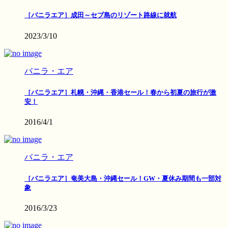
［バニラエア］成田～セブ島のリゾート路線に就航
2023/3/10
バニラ・エア
［バニラエア］札幌・沖縄・香港セール！春から初夏の旅行が激
安！
2016/4/1
バニラ・エア
［バニラエア］奄美大島・沖縄セール！GW・夏休み期間も一部対
象
2016/3/23