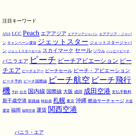
注目キーワード
Peach
エアアジア
LCC
ANA
エアアジア・ジャパ
エアアジアジャパン
ジェットスター
ジェットスタージャパ
ン
キャンペーン運賃
スカイマーク
セール
ン
ソウル
ジェットスターセール
ハッピーピーチ
ピーチ
ピーチアビエーション
ピー
バニラエア
チエア
ピーチ・アビエーション
ピーチセール
ピーチエアー
ピーチ航空
ピーチ飛行
ピーチ国際線
ピーチ予約
機
成田空港
国内線
国際線
大阪
成田
支払手数料
予約
台北
札幌
沖縄
新千歳空港
燃油サーチャージ
東京
新路線
時刻表
片道
関西空港
運賃
福岡
運賃
福岡空港
バニラ・エア