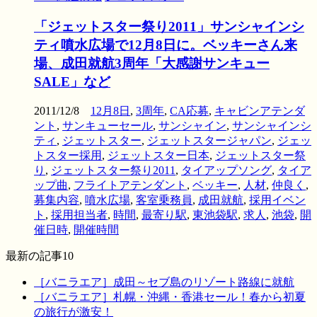
「ジェットスター祭り2011」サンシャインシ
ティ噴水広場で12月8日に。ベッキーさん来
場、成田就航3周年「大感謝サンキュー
SALE」など
2011/12/8
12月8日
,
3周年
,
CA応募
,
キャビンアテンダ
ント
,
サンキューセール
,
サンシャイン
,
サンシャインシ
ティ
,
ジェットスター
,
ジェットスタージャパン
,
ジェッ
トスター採用
,
ジェットスター日本
,
ジェットスター祭
り
,
ジェットスター祭り2011
,
タイアップソング
,
タイア
ップ曲
,
フライトアテンダント
,
ベッキー
,
人材
,
仲良く
,
募集内容
,
噴水広場
,
客室乗務員
,
成田就航
,
採用イベン
ト
,
採用担当者
,
時間
,
最寄り駅
,
東池袋駅
,
求人
,
池袋
,
開
催日時
,
開催時間
最新の記事10
［バニラエア］成田～セブ島のリゾート路線に就航
［バニラエア］札幌・沖縄・香港セール！春から初夏
の旅行が激安！