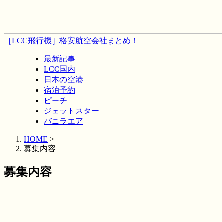
［LCC飛行機］格安航空会社まとめ！
最新記事
LCC国内
日本の空港
宿泊予約
ピーチ
ジェットスター
バニラエア
HOME
>
募集内容
募集内容