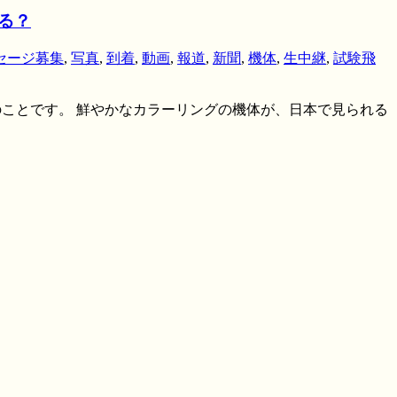
れる？
セージ募集
,
写真
,
到着
,
動画
,
報道
,
新聞
,
機体
,
生中継
,
試験飛
とのことです。 鮮やかなカラーリングの機体が、日本で見られる