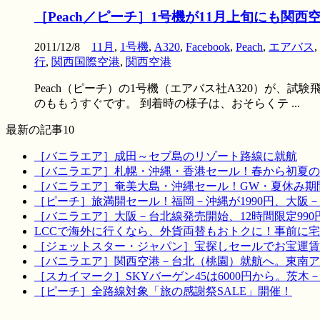
［Peach／ピーチ］1号機が11月上旬にも関
2011/12/8
11月
,
1号機
,
A320
,
Facebook
,
Peach
,
エアバス
,
行
,
関西国際空港
,
関西空港
Peach（ピーチ）の1号機（エアバス社A320）が、
のももうすぐです。 到着時の様子は、おそらくテ ...
最新の記事10
［バニラエア］成田～セブ島のリゾート路線に就航
［バニラエア］札幌・沖縄・香港セール！春から初夏の
［バニラエア］奄美大島・沖縄セール！GW・夏休み期
［ピーチ］旅満開セール！福岡－沖縄が1990円、大阪－宮
［バニラエア］大阪－台北線発売開始、12時間限定990
LCCで海外に行くなら、外貨両替もおトクに！事前に
［ジェットスター・ジャパン］宝探しセールでお宝運賃を！
［バニラエア］関西空港－台北（桃園）就航へ。東南ア
［スカイマーク］SKYバーゲン45は6000円から。茨木
［ピーチ］全路線対象「旅の感謝祭SALE」開催！