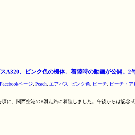
バスA320、ピンク色の機体。着陸時の動画が公開。2
Facebookページ
,
Peach
,
エアバス
,
ピンク色
,
ピーチ
,
ピーチ・ア
0日9時頃に、関西空港のB滑走路に着陸しました。午後からは記念式典も