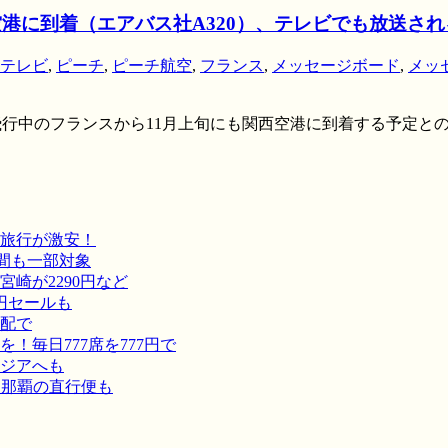
西空港に到着（エアバス社A320）、テレビでも放送さ
テレビ
,
ピーチ
,
ピーチ航空
,
フランス
,
メッセージボード
,
メッ
試験飛行中のフランスから11月上旬にも関西空港に到着する予定
旅行が激安！
間も一部対象
崎が2290円など
円セールも
宅配で
毎日777席を777円で
ジアへも
－那覇の直行便も