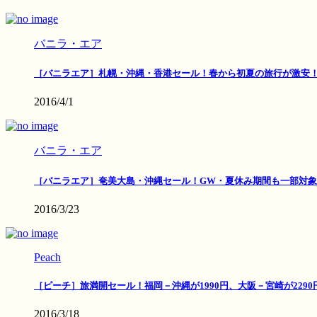
バニラ・エア
［バニラエア］札幌・沖縄・香港セール！春から初夏の旅行が激安
2016/4/1
バニラ・エア
［バニラエア］奄美大島・沖縄セール！GW・夏休み期間も一部対象
2016/3/23
Peach
［ピーチ］旅満開セール！福岡－沖縄が1990円、大阪－宮崎が2290
2016/3/18