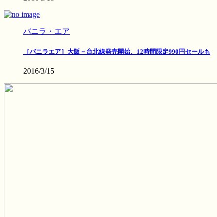
バニラ・エア
［バニラエア］大阪－台北線発売開始、12時間限定990円セールも
2016/3/15