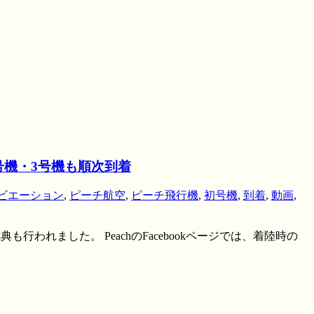
号機・3号機も順次到着
ビエーション
,
ピーチ航空
,
ピーチ飛行機
,
初号機
,
到着
,
動画
,
行われました。 PeachのFacebookページでは、着陸時の