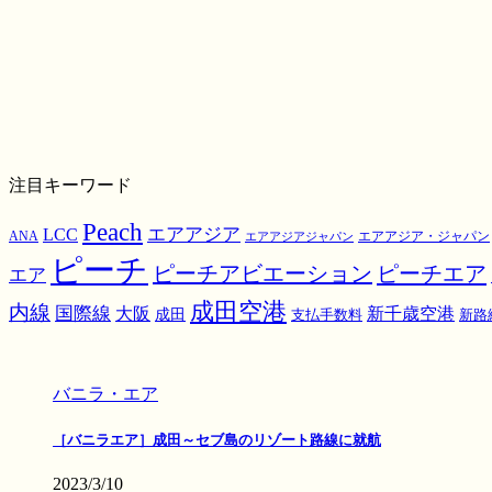
注目キーワード
Peach
エアアジア
LCC
ANA
エアアジア・ジャパン
エアアジアジャパン
ピーチ
ピーチアビエーション
ピーチエア
エア
成田空港
内線
国際線
大阪
新千歳空港
成田
支払手数料
新路
バニラ・エア
［バニラエア］成田～セブ島のリゾート路線に就航
2023/3/10