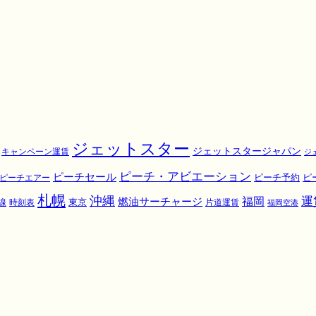
ジェットスター
ジェットスタージャパン
キャンペーン運賃
ジ
ピーチ・アビエーション
ピーチセール
ピ
ピーチエアー
ピーチ予約
札幌
沖縄
運
福岡
燃油サーチャージ
東京
線
時刻表
片道運賃
福岡空港