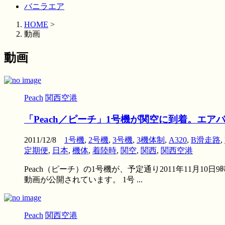
バニラエア
HOME
>
動画
動画
Peach
関西空港
「Peach／ピーチ」1号機が関空に到着。エア
2011/12/8
1号機
,
2号機
,
3号機
,
3機体制
,
A320
,
B滑走路
,
定期便
,
日本
,
機体
,
着陸時
,
関空
,
関西
,
関西空港
Peach（ピーチ）の1号機が、予定通り2011年11月1
動画が公開されています。 1号 ...
Peach
関西空港