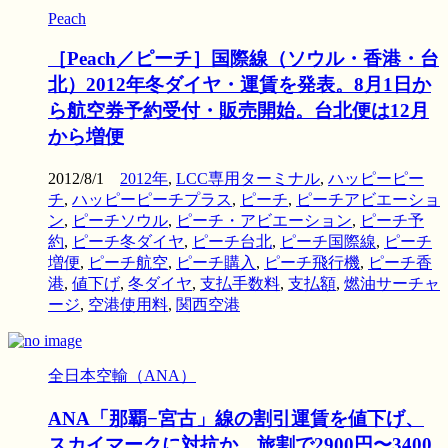
Peach
［Peach／ピーチ］国際線（ソウル・香港・台
北）2012年冬ダイヤ・運賃を発表。8月1日か
ら航空券予約受付・販売開始。台北便は12月
から増便
2012/8/1
2012年
,
LCC専用ターミナル
,
ハッピーピー
チ
,
ハッピーピーチプラス
,
ピーチ
,
ピーチアビエーショ
ン
,
ピーチソウル
,
ピーチ・アビエーション
,
ピーチ予
約
,
ピーチ冬ダイヤ
,
ピーチ台北
,
ピーチ国際線
,
ピーチ
増便
,
ピーチ航空
,
ピーチ購入
,
ピーチ飛行機
,
ピーチ香
港
,
値下げ
,
冬ダイヤ
,
支払手数料
,
支払額
,
燃油サーチャ
ージ
,
空港使用料
,
関西空港
全日本空輸（ANA）
ANA「那覇−宮古」線の割引運賃を値下げ、
スカイマークに対抗か。旅割で2900円〜3400