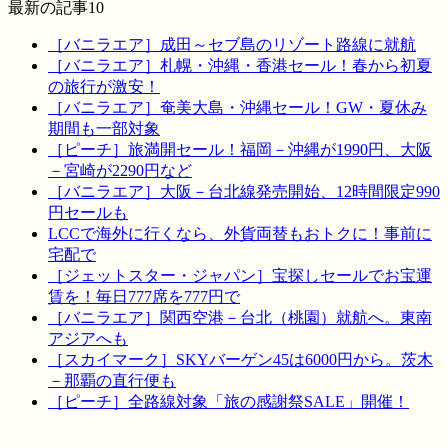
最新の記事10
［バニラエア］成田～セブ島のリゾート路線に就航
［バニラエア］札幌・沖縄・香港セール！春から初夏
の旅行が激安！
［バニラエア］奄美大島・沖縄セール！GW・夏休み
期間も一部対象
［ピーチ］旅満開セール！福岡－沖縄が1990円、大阪
－宮崎が2290円など
［バニラエア］大阪－台北線発売開始、12時間限定990
円セールも
LCCで海外に行くなら、外貨両替もおトクに！事前に
宅配で
［ジェットスター・ジャパン］宝探しセールでお宝運
賃を！毎日777席を777円で
［バニラエア］関西空港－台北（桃園）就航へ。東南
アジアへも
［スカイマーク］SKYバーゲン45は6000円から。茨木
－那覇の直行便も
［ピーチ］全路線対象「旅の感謝祭SALE」開催！