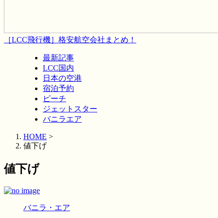
［LCC飛行機］格安航空会社まとめ！
最新記事
LCC国内
日本の空港
宿泊予約
ピーチ
ジェットスター
バニラエア
HOME
>
値下げ
値下げ
バニラ・エア