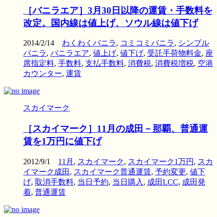
［バニラエア］3月30日以降の運賃・手数料を
改定。国内線は値上げ、ソウル線は値下げ
2014/2/14
わくわくバニラ
,
コミコミバニラ
,
シンプル
バニラ
,
バニラエア
,
値上げ
,
値下げ
,
受託手荷物料金
,
座
席指定料
,
手数料
,
支払手数料
,
消費税
,
消費税増税
,
空港
カウンター
,
運賃
スカイマーク
［スカイマーク］11月の成田－那覇、普通運
賃を1万円に値下げ
2012/9/1
11月
,
スカイマーク
,
スカイマーク1万円
,
スカ
イマーク成田
,
スカイマーク普通運賃
,
予約変更
,
値下
げ
,
取消手数料
,
当日予約
,
当日購入
,
成田LCC
,
成田発
着
,
普通運賃