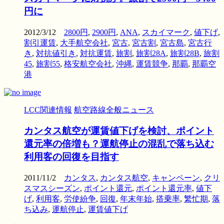
円に
2012/3/12
2800円
,
2900円
,
ANA
,
スカイマーク
,
値下げ
,
割引運賃
,
大手航空会社
,
宮古
,
宮古割
,
宮古島
,
宮古行
き
,
対抗値引き
,
対抗運賃
,
旅割
,
旅割28A
,
旅割28B
,
旅割
45
,
旅割55
,
格安航空会社
,
沖縄
,
運賃競争
,
那覇
,
那覇空
港
LCC関連情報
航空路線全般ニュース
カンタス航空が運賃値下げを検討、ポイント
還元率の倍増も？運航停止の混乱で落ち込む
利用客の回復を目指す
2011/11/2
カンタス
,
カンタス航空
,
キャンペーン
,
クリ
スマスシーズン
,
ポイント還元
,
ポイント還元率
,
値下
げ
,
利用客
,
労使紛争
,
回復
,
年末年始
,
搭乗率
,
繁忙期
,
落
ち込み
,
運航停止
,
運賃値下げ