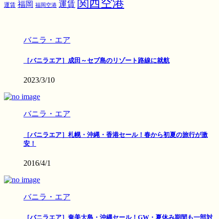
関西空港
運賃
福岡
運賃
福岡空港
バニラ・エア
［バニラエア］成田～セブ島のリゾート路線に就航
2023/3/10
バニラ・エア
［バニラエア］札幌・沖縄・香港セール！春から初夏の旅行が激
安！
2016/4/1
バニラ・エア
［バニラエア］奄美大島・沖縄セール！GW・夏休み期間も一部対