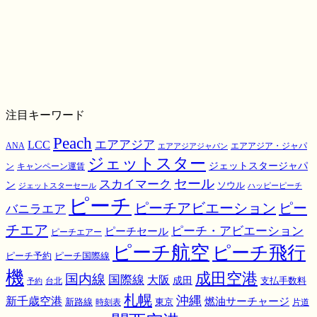
注目キーワード
Peach
エアアジア
LCC
ANA
エアアジア・ジャパ
エアアジアジャパン
ジェットスター
ジェットスタージャパ
ン
キャンペーン運賃
スカイマーク
セール
ン
ソウル
ジェットスターセール
ハッピーピーチ
ピーチ
ピーチアビエーション
ピー
バニラエア
チエア
ピーチ・アビエーション
ピーチセール
ピーチエアー
ピーチ航空
ピーチ飛行
ピーチ国際線
ピーチ予約
機
成田空港
国内線
国際線
大阪
成田
支払手数料
予約
台北
札幌
沖縄
新千歳空港
燃油サーチャージ
東京
新路線
時刻表
片道