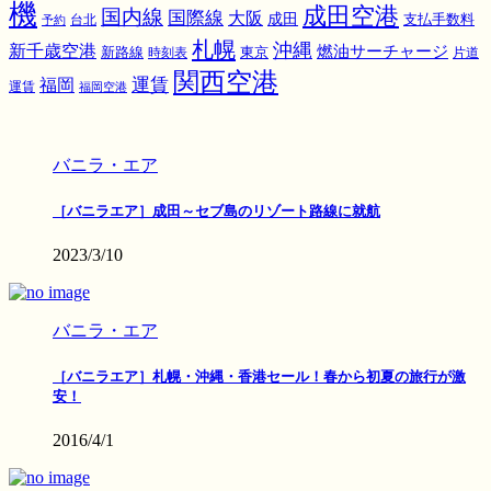
機
成田空港
国内線
国際線
大阪
成田
支払手数料
予約
台北
札幌
沖縄
新千歳空港
燃油サーチャージ
東京
新路線
時刻表
片道
関西空港
運賃
福岡
運賃
福岡空港
バニラ・エア
［バニラエア］成田～セブ島のリゾート路線に就航
2023/3/10
バニラ・エア
［バニラエア］札幌・沖縄・香港セール！春から初夏の旅行が激
安！
2016/4/1