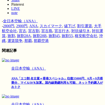
Share
Pinterest
LINE
note
-
全日本空輸（ANA）
-
2800円
,
2900円
,
ANA
,
スカイマーク
,
値下げ
,
割引運賃
,
大手
航空会社
,
宮古
,
宮古割
,
宮古島
,
宮古行き
,
対抗値引き
,
対抗運
賃
,
旅割
,
旅割28A
,
旅割28B
,
旅割45
,
旅割55
,
格安航空会社
,
沖
縄
,
運賃競争
,
那覇
,
那覇空港
関連記事
全日本空輸（ANA）
ANA「エコ割 名古屋＝香港スペシャル」往復35000円、6月～9月搭
乗分、マイル50％加算。国内線乗継利用も可能、ネット予約購入が
おトク
全日本空輸（ANA）