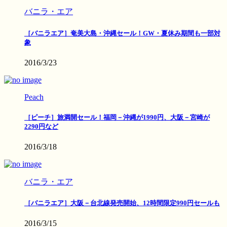
バニラ・エア
［バニラエア］奄美大島・沖縄セール！GW・夏休み期間も一部対
象
2016/3/23
Peach
［ピーチ］旅満開セール！福岡－沖縄が1990円、大阪－宮崎が
2290円など
2016/3/18
バニラ・エア
［バニラエア］大阪－台北線発売開始、12時間限定990円セールも
2016/3/15