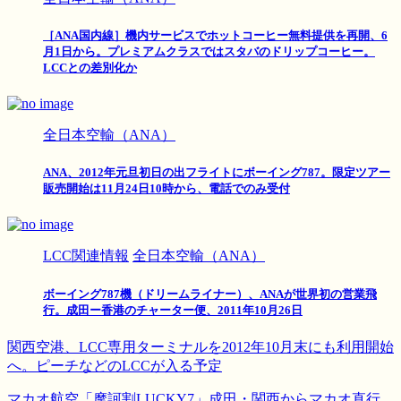
［ANA国内線］機内サービスでホットコーヒー無料提供を再開、6
月1日から。プレミアムクラスではスタバのドリップコーヒー。
LCCとの差別化か
全日本空輸（ANA）
ANA、2012年元旦初日の出フライトにボーイング787。限定ツアー
販売開始は11月24日10時から、電話でのみ受付
LCC関連情報
全日本空輸（ANA）
ボーイング787機（ドリームライナー）、ANAが世界初の営業飛
行。成田ー香港のチャーター便、2011年10月26日
関西空港、LCC専用ターミナルを2012年10月末にも利用開始
へ。ピーチなどのLCCが入る予定
マカオ航空「摩訶割LUCKY7」成田・関西からマカオ直行