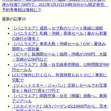
便が往復7,700円で。2012年3月21日10時30分から限定発売、
予約争奪戦は激戦に？
最新の記事10
［バニラエア］成田～セブ島のリゾート路線に就航
［バニラエア］札幌・沖縄・香港セール！春から初夏
の旅行が激安！
［バニラエア］奄美大島・沖縄セール！GW・夏休み
期間も一部対象
［ピーチ］旅満開セール！福岡－沖縄が1990円、大阪
－宮崎が2290円など
［バニラエア］大阪－台北線発売開始、12時間限定990
円セールも
LCCで海外に行くなら、外貨両替もおトクに！事前に
宅配で
［ジェットスター・ジャパン］宝探しセールでお宝運
賃を！毎日777席を777円で
［バニラエア］関西空港－台北（桃園）就航へ。東南
アジアへも
［スカイマーク］SKYバーゲン45は6000円から。茨木