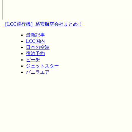
［LCC飛行機］格安航空会社まとめ！
最新記事
LCC国内
日本の空港
宿泊予約
ピーチ
ジェットスター
バニラエア