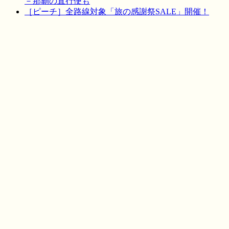
－那覇の直行便も
［ピーチ］全路線対象「旅の感謝祭SALE」開催！