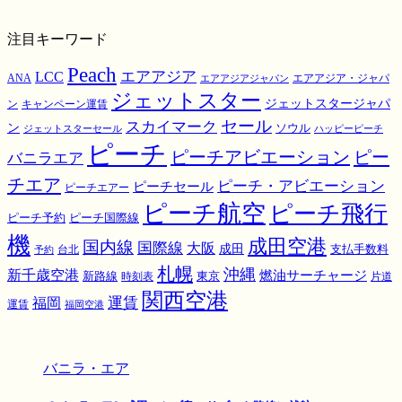
注目キーワード
Peach
エアアジア
LCC
ANA
エアアジア・ジャパ
エアアジアジャパン
ジェットスター
ジェットスタージャパ
ン
キャンペーン運賃
スカイマーク
セール
ン
ソウル
ジェットスターセール
ハッピーピーチ
ピーチ
ピーチアビエーション
ピー
バニラエア
チエア
ピーチ・アビエーション
ピーチセール
ピーチエアー
ピーチ航空
ピーチ飛行
ピーチ国際線
ピーチ予約
機
成田空港
国内線
国際線
大阪
成田
支払手数料
予約
台北
札幌
沖縄
新千歳空港
燃油サーチャージ
東京
新路線
時刻表
片道
関西空港
運賃
福岡
運賃
福岡空港
バニラ・エア