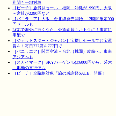
期間も一部対象
［ピーチ］旅満開セール！福岡－沖縄が1990円、大阪
－宮崎が2290円など
［バニラエア］大阪－台北線発売開始、12時間限定990
円セールも
LCCで海外に行くなら、外貨両替もおトクに！事前に
宅配で
［ジェットスター・ジャパン］宝探しセールでお宝運
賃を！毎日777席を777円で
［バニラエア］関西空港－台北（桃園）就航へ。東南
アジアへも
［スカイマーク］SKYバーゲン45は6000円から。茨木
－那覇の直行便も
［ピーチ］全路線対象「旅の感謝祭SALE」開催！