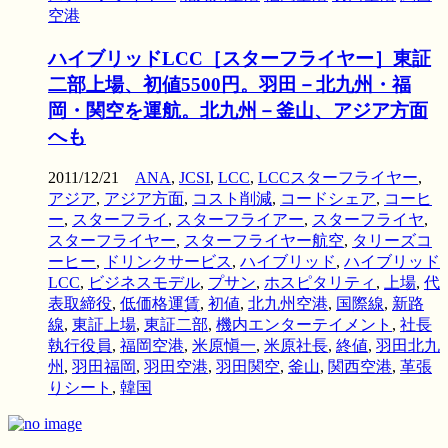
空港
ハイブリッドLCC［スターフライヤー］東証
二部上場、初値5500円。羽田－北九州・福
岡・関空を運航。北九州－釜山、アジア方面
へも
2011/12/21
ANA
,
JCSI
,
LCC
,
LCCスターフライヤー
,
アジア
,
アジア方面
,
コスト削減
,
コードシェア
,
コーヒ
ー
,
スターフライ
,
スターフライアー
,
スターフライヤ
,
スターフライヤー
,
スターフライヤー航空
,
タリーズコ
ーヒー
,
ドリンクサービス
,
ハイブリッド
,
ハイブリッド
LCC
,
ビジネスモデル
,
プサン
,
ホスピタリティ
,
上場
,
代
表取締役
,
低価格運賃
,
初値
,
北九州空港
,
国際線
,
新路
線
,
東証上場
,
東証二部
,
機内エンターテイメント
,
社長
執行役員
,
福岡空港
,
米原愼一
,
米原社長
,
終値
,
羽田北九
州
,
羽田福岡
,
羽田空港
,
羽田関空
,
釜山
,
関西空港
,
革張
りシート
,
韓国