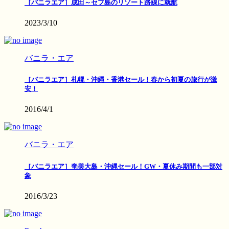
［バニラエア］成田～セブ島のリゾート路線に就航
2023/3/10
バニラ・エア
［バニラエア］札幌・沖縄・香港セール！春から初夏の旅行が激
安！
2016/4/1
バニラ・エア
［バニラエア］奄美大島・沖縄セール！GW・夏休み期間も一部対
象
2016/3/23