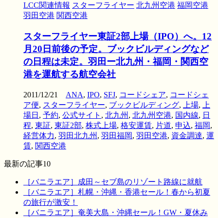
LCC関連情報
スターフライヤー
北九州空港
福岡空港
羽田空港
関西空港
スターフライヤー東証2部上場（IPO）へ。12
月20日前後の予定。ブックビルディングなど
の日程は未定。羽田ー北九州・福岡・関西空
港を運航する航空会社
2011/12/21
ANA
,
IPO
,
SFJ
,
コードシェア
,
コードシェ
ア便
,
スターフライヤー
,
ブックビルディング
,
上場
,
上
場日
,
予約
,
公式サイト
,
北九州
,
北九州空港
,
国内線
,
日
程
,
東証
,
東証2部
,
株式上場
,
格安運賃
,
片道
,
申込
,
福岡
,
経営体力
,
羽田北九州
,
羽田福岡
,
羽田空港
,
資金調達
,
運
賃
,
関西空港
最新の記事10
［バニラエア］成田～セブ島のリゾート路線に就航
［バニラエア］札幌・沖縄・香港セール！春から初夏
の旅行が激安！
［バニラエア］奄美大島・沖縄セール！GW・夏休み