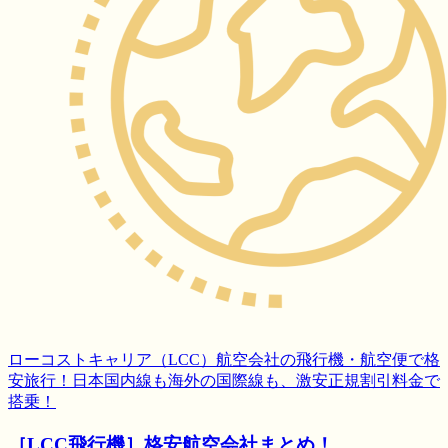
ローコストキャリア（LCC）航空会社の飛行機・航空便で格
安旅行！日本国内線も海外の国際線も、激安正規割引料金で
搭乗！
［LCC飛行機］格安航空会社まとめ！