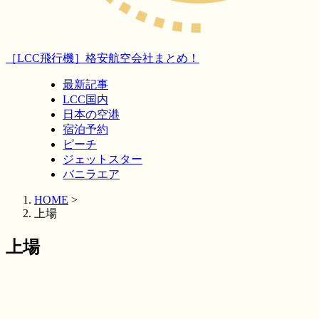
［LCC飛行機］格安航空会社まとめ！
最新記事
LCC国内
日本の空港
宿泊予約
ピーチ
ジェットスター
バニラエア
HOME
>
上場
上場