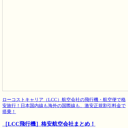
ローコストキャリア（LCC）航空会社の飛行機・航空便で格
安旅行！日本国内線も海外の国際線も、激安正規割引料金で
搭乗！
［LCC飛行機］格安航空会社まとめ！