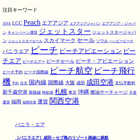
注目キーワード
Peach
エアアジア
LCC
ANA
エアアジア・ジャパ
エアアジアジャパン
ジェットスター
ジェットスタージャパ
ン
キャンペーン運賃
スカイマーク
セール
ン
ソウル
ジェットスターセール
ハッピーピーチ
ピーチ
ピーチアビエーション
ピー
バニラエア
チエア
ピーチ・アビエーション
ピーチセール
ピーチエアー
ピーチ航空
ピーチ飛行
ピーチ国際線
ピーチ予約
機
成田空港
国内線
国際線
大阪
成田
支払手数料
予約
台北
札幌
沖縄
新千歳空港
燃油サーチャージ
東京
新路線
時刻表
片道
関西空港
運賃
福岡
運賃
福岡空港
バニラ・エア
［バニラエア］成田～セブ島のリゾート路線に就航