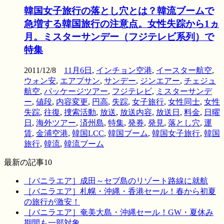
韓国女子旅行の落とし穴とは？韓流ブームで
急増する韓国旅行の注意点。女性失踪から1ヵ
月。ミスターサンデー（フジテレビ系列）で
特集
2011/12/8
11月6日
,
インチョン空港
,
イースター航空
,
ウォン安
,
エアプサン
,
サンデー
,
ジンエアー
,
チェジュ
航空
,
パッケージツアー
,
フジテレビ
,
ミスターサンデ
ー
,
値段
,
内容変更
,
円高
,
失踪
,
女子旅行
,
女性同士
,
女性
失踪
,
往復
,
捜索活動
,
放送
,
放送内容
,
放送日
,
料金
,
日曜
日
,
海外ツアー
,
済州島
,
特集
,
発券
,
発見
,
落とし穴
,
運
賃
,
金浦空港
,
韓国LCC
,
韓国ブーム
,
韓国女子旅行
,
韓国
旅行
,
韓流
,
韓流ブーム
最新の記事10
［バニラエア］成田～セブ島のリゾート路線に就航
［バニラエア］札幌・沖縄・香港セール！春から初夏
の旅行が激安！
［バニラエア］奄美大島・沖縄セール！GW・夏休み
期間も一部対象