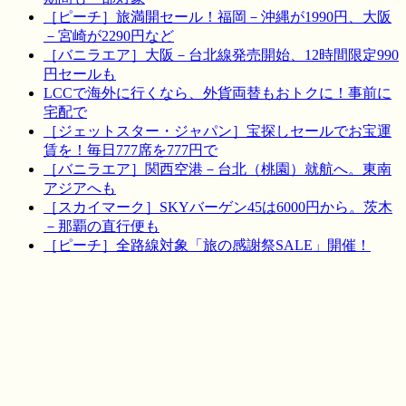
［ピーチ］旅満開セール！福岡－沖縄が1990円、大阪
－宮崎が2290円など
［バニラエア］大阪－台北線発売開始、12時間限定990
円セールも
LCCで海外に行くなら、外貨両替もおトクに！事前に
宅配で
［ジェットスター・ジャパン］宝探しセールでお宝運
賃を！毎日777席を777円で
［バニラエア］関西空港－台北（桃園）就航へ。東南
アジアへも
［スカイマーク］SKYバーゲン45は6000円から。茨木
－那覇の直行便も
［ピーチ］全路線対象「旅の感謝祭SALE」開催！