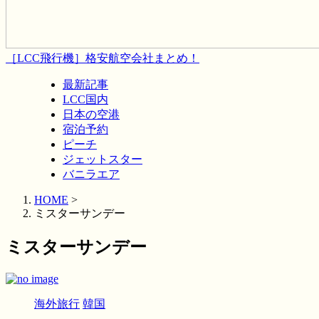
［LCC飛行機］格安航空会社まとめ！
最新記事
LCC国内
日本の空港
宿泊予約
ピーチ
ジェットスター
バニラエア
HOME
>
ミスターサンデー
ミスターサンデー
海外旅行
韓国