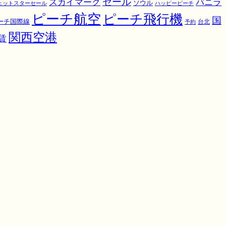
スカイマーク
セール
バニラ
ソウル
ェットスターセール
ハッピーピーチ
ピーチ航空
ピーチ飛行機
国
ーチ国際線
予約
台北
関西空港
賃