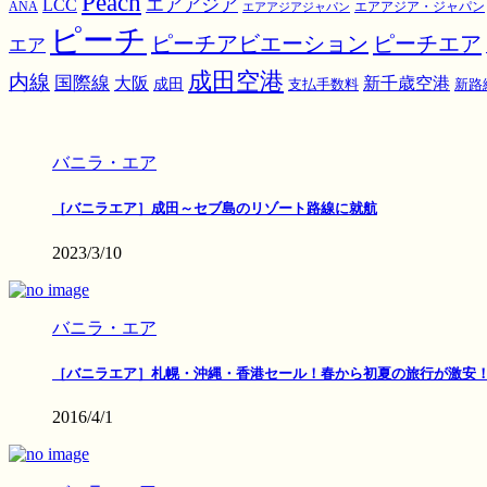
Peach
エアアジア
LCC
ANA
エアアジア・ジャパン
エアアジアジャパン
ピーチ
ピーチアビエーション
ピーチエア
エア
成田空港
内線
国際線
大阪
新千歳空港
成田
支払手数料
新路
バニラ・エア
［バニラエア］成田～セブ島のリゾート路線に就航
2023/3/10
バニラ・エア
［バニラエア］札幌・沖縄・香港セール！春から初夏の旅行が激安
2016/4/1