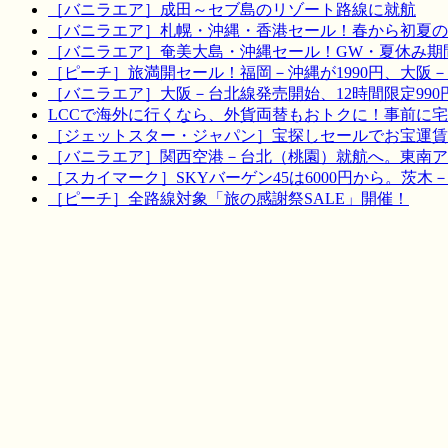
［バニラエア］成田～セブ島のリゾート路線に就航
［バニラエア］札幌・沖縄・香港セール！春から初夏の
［バニラエア］奄美大島・沖縄セール！GW・夏休み期
［ピーチ］旅満開セール！福岡－沖縄が1990円、大阪－宮
［バニラエア］大阪－台北線発売開始、12時間限定990
LCCで海外に行くなら、外貨両替もおトクに！事前に
［ジェットスター・ジャパン］宝探しセールでお宝運賃を！
［バニラエア］関西空港－台北（桃園）就航へ。東南ア
［スカイマーク］SKYバーゲン45は6000円から。茨木
［ピーチ］全路線対象「旅の感謝祭SALE」開催！