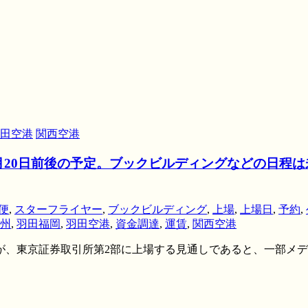
田空港
関西空港
2月20日前後の予定。ブックビルディングなどの日程
便
,
スターフライヤー
,
ブックビルディング
,
上場
,
上場日
,
予約
,
州
,
羽田福岡
,
羽田空港
,
資金調達
,
運賃
,
関西空港
、東京証券取引所第2部に上場する見通しであると、一部メディア