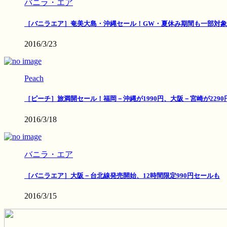
バニラ・エア
［バニラエア］奄美大島・沖縄セール！GW・夏休み期間も一部対象
2016/3/23
Peach
［ピーチ］旅満開セール！福岡－沖縄が1990円、大阪－宮崎が2290
2016/3/18
バニラ・エア
［バニラエア］大阪－台北線発売開始、12時間限定990円セールも
2016/3/15