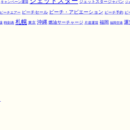
ジェットスター
ジェットスタージャパン
キャンペーン運賃
ジ
ピーチ・アビエーション
ピーチセール
ピ
ピーチエアー
ピーチ予約
札幌
沖縄
運
福岡
燃油サーチャージ
東京
線
時刻表
片道運賃
福岡空港
！