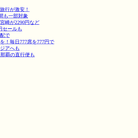
旅行が激安！
間も一部対象
崎が2290円など
円セールも
宅配で
毎日777席を777円で
ジアへも
－那覇の直行便も