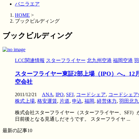
バニラエア
HOME
>
ブックビルディング
ブックビルディング
LCC関連情報
スターフライヤー
北九州空港
福岡空港
羽
スターフライヤー東証2部上場（IPO）へ。1
空会社
2011/12/21
ANA
,
IPO
,
SFJ
,
コードシェア
,
コードシェア
株式上場
,
格安運賃
,
片道
,
申込
,
福岡
,
経営体力
,
羽田北九
株式会社スターフライヤー（スターフライヤー、SFJ）が
日前後となる見通しだそうです。 スターフライヤ ...
最新の記事10