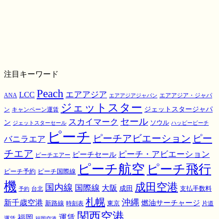
注目キーワード
Peach
エアアジア
LCC
ANA
エアアジア・ジャパ
エアアジアジャパン
ジェットスター
ジェットスタージャパ
ン
キャンペーン運賃
スカイマーク
セール
ン
ソウル
ジェットスターセール
ハッピーピーチ
ピーチ
ピーチアビエーション
ピー
バニラエア
チエア
ピーチ・アビエーション
ピーチセール
ピーチエアー
ピーチ航空
ピーチ飛行
ピーチ国際線
ピーチ予約
機
成田空港
国内線
国際線
大阪
成田
支払手数料
予約
台北
札幌
沖縄
新千歳空港
燃油サーチャージ
東京
新路線
時刻表
片道
関西空港
運賃
福岡
運賃
福岡空港