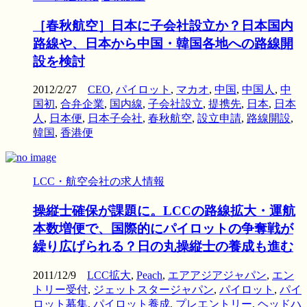
［春秋航空］日本に子会社設立か？日本国内
路線や、日本から中国・韓国各地への路線開
設を検討
2012/2/27
CEO
,
パイロット
,
マカオ
,
中国
,
中国人
,
中
国初
,
合弁企業
,
国内線
,
子会社設立
,
提携先
,
日本
,
日本
人
,
日本便
,
日本子会社
,
春秋航空
,
設立申請
,
路線開設
,
韓国
,
香港便
LCC・航空会社の求人情報
操縦士確保が課題に。LCCの路線拡大・運航
本数増便で、国際的にパイロットの争奪戦が
繰り広げられる？日の丸操縦士の養成も進む
2011/12/9
LCC拡大
,
Peach
,
エアアジアジャパン
,
エン
トリー受付
,
ジェットスタージャパン
,
パイロット
,
パイ
ロット募集
,
パイロット養成
,
プレエントリー
,
ヘッドハ