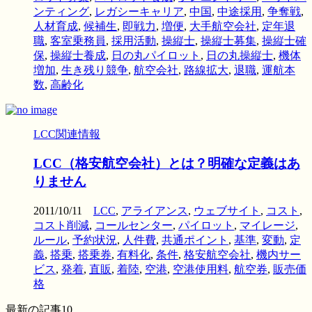
ンティング
,
レガシーキャリア
,
中国
,
中途採用
,
争奪戦
,
人材育成
,
候補生
,
即戦力
,
増便
,
大手航空会社
,
定年退
職
,
客室乗務員
,
採用活動
,
操縦士
,
操縦士募集
,
操縦士確
保
,
操縦士養成
,
日の丸パイロット
,
日の丸操縦士
,
機体
増加
,
生き残り競争
,
航空会社
,
路線拡大
,
退職
,
運航本
数
,
高齢化
LCC関連情報
LCC（格安航空会社）とは？明確な定義はあ
りません
2011/10/11
LCC
,
アライアンス
,
ウェブサイト
,
コスト
,
コスト削減
,
コールセンター
,
パイロット
,
マイレージ
,
ルール
,
予約状況
,
人件費
,
共通ポイント
,
基準
,
変動
,
定
義
,
搭乗
,
搭乗券
,
有料化
,
条件
,
格安航空会社
,
機内サー
ビス
,
発着
,
直販
,
着陸
,
空港
,
空港使用料
,
航空券
,
販売価
格
最新の記事10