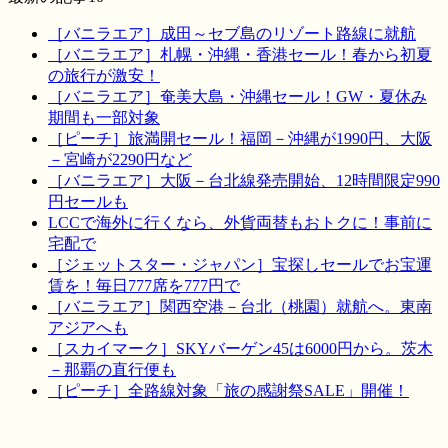
［バニラエア］成田～セブ島のリゾート路線に就航
［バニラエア］札幌・沖縄・香港セール！春から初夏
の旅行が激安！
［バニラエア］奄美大島・沖縄セール！GW・夏休み
期間も一部対象
［ピーチ］旅満開セール！福岡－沖縄が1990円、大阪
－宮崎が2290円など
［バニラエア］大阪－台北線発売開始、12時間限定990
円セールも
LCCで海外に行くなら、外貨両替もおトクに！事前に
宅配で
［ジェットスター・ジャパン］宝探しセールでお宝運
賃を！毎日777席を777円で
［バニラエア］関西空港－台北（桃園）就航へ。東南
アジアへも
［スカイマーク］SKYバーゲン45は6000円から。茨木
－那覇の直行便も
［ピーチ］全路線対象「旅の感謝祭SALE」開催！