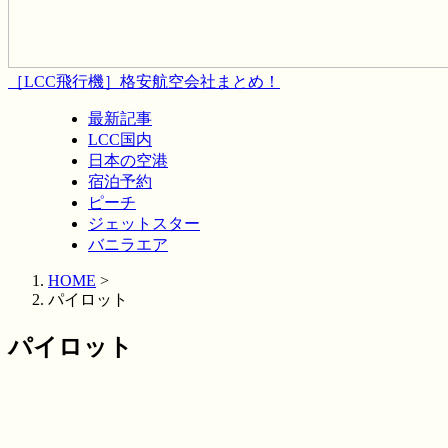
［LCC飛行機］格安航空会社まとめ！
最新記事
LCC国内
日本の空港
宿泊予約
ピーチ
ジェットスター
バニラエア
HOME
>
パイロット
パイロット