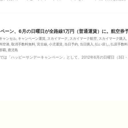
ペーン、6月の日曜日が全路線1万円（普通運賃）に。航空券予
キャンセル
,
キャンペーン運賃
,
スカイマーク
,
スカイマーク航空
,
スカイマーク購入
,
州空港
,
取消手数料無料
,
宮古線
,
小児運賃
,
当日予約
,
当日購入
,
払い戻し
,
払戻手数料
那覇
,
鹿児島
は「ハッピーサンデーキャンペーン」として、2012年6月の日曜日（3日・1