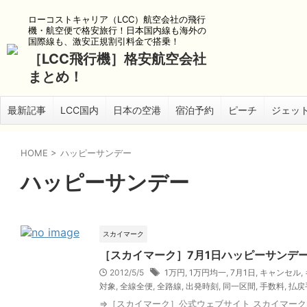
ローコストキャリア（LCC）航空会社の飛行
機・航空便で格安旅行！日本国内線も海外の
国際線も、激安正規割引料金で搭乗！
［LCC飛行機］格安航空会社
まとめ！
最新記事
LCC国内
日本の空港
宿泊予約
ピーチ
ジェッ
HOME
>
ハッピーサンデー
ハッピーサンデー
スカイマーク
［スカイマーク］7月1日ハッピーサンデ
2012/5/5
1万円
,
1万円均一
,
7月1日
,
キャンセル
,
対象
,
全線全便
,
全路線
,
出発時刻
,
同一区間
,
手数料
,
払戻
⇒［スカイマーク］公式ウェブサイト スカイマーク