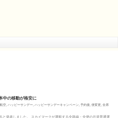
本中の移動が格安に
航空
,
ハッピーサンデー
,
ハッピーサンデーキャンペーン
,
予約後
,
便変更
,
全席
すると発表しました。 スカイマークが運航する全路線・全便の片道普通運