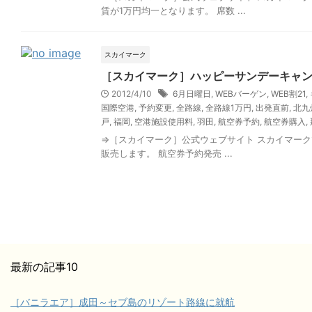
賃が1万円均一となります。 席数 ...
スカイマーク
［スカイマーク］ハッピーサンデーキャン
2012/4/10
6月日曜日
,
WEBバーゲン
,
WEB割21
,
国際空港
,
予約変更
,
全路線
,
全路線1万円
,
出発直前
,
北九
戸
,
福岡
,
空港施設使用料
,
羽田
,
航空券予約
,
航空券購入
,
⇒［スカイマーク］公式ウェブサイト スカイマークで
販売します。 航空券予約発売 ...
最新の記事10
［バニラエア］成田～セブ島のリゾート路線に就航