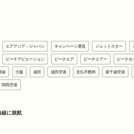
エアアジア・ジャパン
キャンペーン運賃
ジェットスター
ピーチアビエーション
ピーチエア
ピーチエアー
ピーチセ
際線
大阪
成田
成田空港
支払手数料
新千歳空港
関西空港
路線に就航