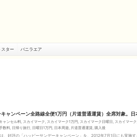
トスター
バニラエア
ーキャンペーン全路線全便1万円（片道普通運賃）全席対象。日
キャンセル料
,
スカイマーク
,
スカイマーク1万円
,
スカイマーク日曜日
,
スカイマーク
手数料
,
日帰り旅行
,
日曜日1万円
,
日本周遊
,
片道普通運賃
,
購入後
は、好評の「ハッピーサンデーキャンペーン」を、2012年7月1日にも実施