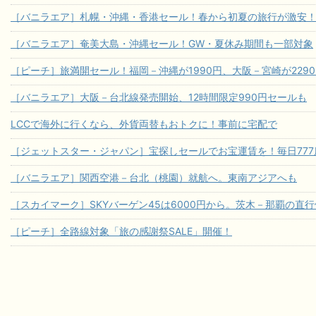
［バニラエア］札幌・沖縄・香港セール！春から初夏の旅行が激安
［バニラエア］奄美大島・沖縄セール！GW・夏休み期間も一部対象
［ピーチ］旅満開セール！福岡－沖縄が1990円、大阪－宮崎が229
［バニラエア］大阪－台北線発売開始、12時間限定990円セールも
LCCで海外に行くなら、外貨両替もおトクに！事前に宅配で
［ジェットスター・ジャパン］宝探しセールでお宝運賃を！毎日777席
［バニラエア］関西空港－台北（桃園）就航へ。東南アジアへも
［スカイマーク］SKYバーゲン45は6000円から。茨木－那覇の直
［ピーチ］全路線対象「旅の感謝祭SALE」開催！