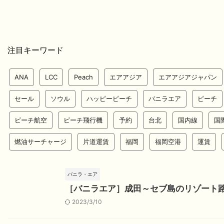
注目キーワード
ANA
LCC
Peach
エアアジア
エアアジアジャパン
セール
ソウル
ハッピーピーチ
バニラエア
ピーチ
ピーチ航空
ピーチ飛行機
予約
台北
国内線
国
燃油サーチャージ
片道運賃
福岡
福岡空港
運賃
バニラ・エア
［バニラエア］成田～セブ島のリゾート
2023/3/10