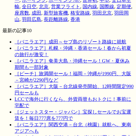
ー
,
ボーイング
,
ボーイング787
,
世界初
,
中型
,
全日本空
輸
,
全日空
,
北京
,
営業フライト
,
国内線
,
国際線
,
定期便
,
座席数
,
成田
,
新型旅客機
,
格安路線
,
羽田北京
,
羽田岡
山
,
羽田広島
,
長距離路線
,
香港
最新の記事10
［バニラエア］成田～セブ島のリゾート路線に就航
［バニラエア］札幌・沖縄・香港セール！春から初夏
の旅行が激安！
［バニラエア］奄美大島・沖縄セール！GW・夏休み
期間も一部対象
［ピーチ］旅満開セール！福岡－沖縄が1990円、大阪
－宮崎が2290円など
［バニラエア］大阪－台北線発売開始、12時間限定990
円セールも
LCCで海外に行くなら、外貨両替もおトクに！事前に
宅配で
［ジェットスター・ジャパン］宝探しセールでお宝運
賃を！毎日777席を777円で
［バニラエア］関西空港－台北（桃園）就航へ。東南
アジアへも