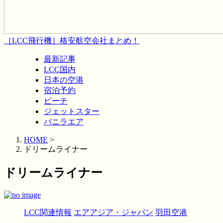
［LCC飛行機］格安航空会社まとめ！
最新記事
LCC国内
日本の空港
宿泊予約
ピーチ
ジェットスター
バニラエア
HOME
>
ドリームライナー
ドリームライナー
LCC関連情報
エアアジア・ジャパン
羽田空港