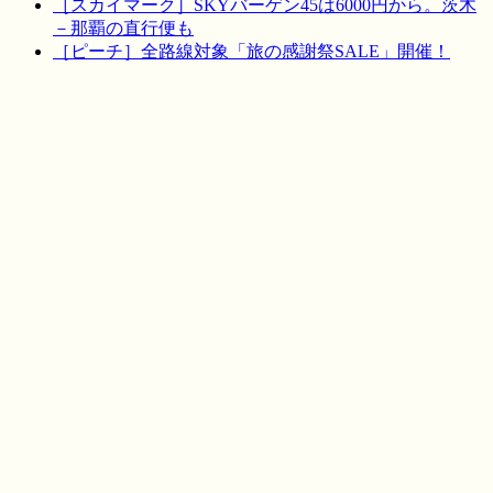
［スカイマーク］SKYバーゲン45は6000円から。茨木
－那覇の直行便も
［ピーチ］全路線対象「旅の感謝祭SALE」開催！