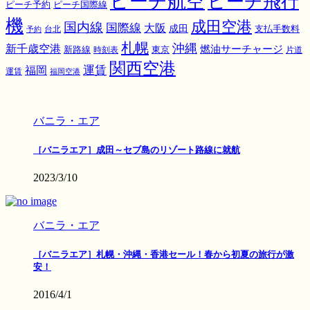
ピーチ航空
ピーチ飛行
ピーチ国際線
ピーチ予約
機
成田空港
国内線
国際線
大阪
成田
支払手数料
予約
台北
札幌
沖縄
新千歳空港
燃油サーチャージ
東京
新路線
時刻表
片道
関西空港
運賃
福岡
運賃
福岡空港
バニラ・エア
［バニラエア］成田～セブ島のリゾート路線に就航
2023/3/10
バニラ・エア
［バニラエア］札幌・沖縄・香港セール！春から初夏の旅行が激
安！
2016/4/1