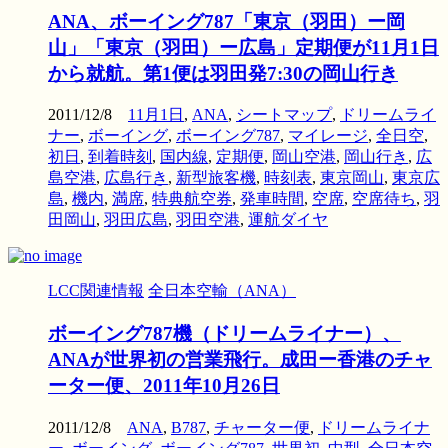
ANA、ボーイング787「東京（羽田）ー岡
山」「東京（羽田）ー広島」定期便が11月1日
から就航。第1便は羽田発7:30の岡山行き
2011/12/8
11月1日
,
ANA
,
シートマップ
,
ドリームライ
ナー
,
ボーイング
,
ボーイング787
,
マイレージ
,
全日空
,
初日
,
到着時刻
,
国内線
,
定期便
,
岡山空港
,
岡山行き
,
広
島空港
,
広島行き
,
新型旅客機
,
時刻表
,
東京岡山
,
東京広
島
,
機内
,
満席
,
特典航空券
,
発車時間
,
空席
,
空席待ち
,
羽
田岡山
,
羽田広島
,
羽田空港
,
運航ダイヤ
LCC関連情報
全日本空輸（ANA）
ボーイング787機（ドリームライナー）、
ANAが世界初の営業飛行。成田ー香港のチャ
ーター便、2011年10月26日
2011/12/8
ANA
,
B787
,
チャーター便
,
ドリームライナ