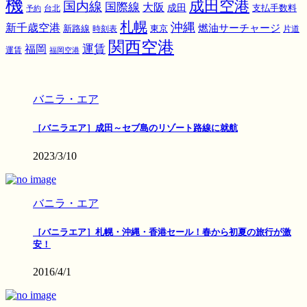
機
成田空港
国内線
国際線
大阪
成田
支払手数料
予約
台北
札幌
沖縄
新千歳空港
燃油サーチャージ
東京
新路線
時刻表
片道
関西空港
運賃
福岡
運賃
福岡空港
バニラ・エア
［バニラエア］成田～セブ島のリゾート路線に就航
2023/3/10
バニラ・エア
［バニラエア］札幌・沖縄・香港セール！春から初夏の旅行が激
安！
2016/4/1