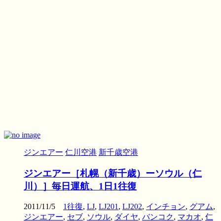
ジンエアー
仁川空港
新千歳空港
ジンエアー［札幌（新千歳）ーソウル（仁
川）］毎日運航、1日1往復
2011/11/5
1往復
,
LJ
,
LJ201
,
LJ202
,
インチョン
,
グアム
,
ジンエアー
,
セブ
,
ソウル
,
ダイヤ
,
バンコク
,
マカオ
,
仁