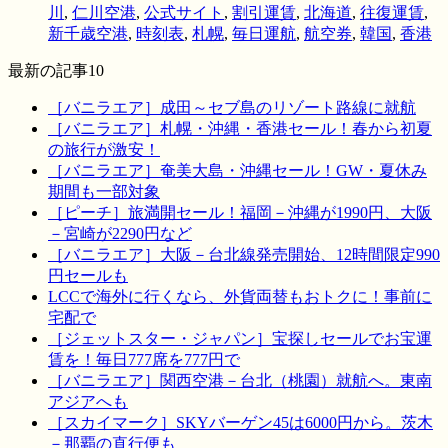
川
,
仁川空港
,
公式サイト
,
割引運賃
,
北海道
,
往復運賃
,
新千歳空港
,
時刻表
,
札幌
,
毎日運航
,
航空券
,
韓国
,
香港
最新の記事10
［バニラエア］成田～セブ島のリゾート路線に就航
［バニラエア］札幌・沖縄・香港セール！春から初夏
の旅行が激安！
［バニラエア］奄美大島・沖縄セール！GW・夏休み
期間も一部対象
［ピーチ］旅満開セール！福岡－沖縄が1990円、大阪
－宮崎が2290円など
［バニラエア］大阪－台北線発売開始、12時間限定990
円セールも
LCCで海外に行くなら、外貨両替もおトクに！事前に
宅配で
［ジェットスター・ジャパン］宝探しセールでお宝運
賃を！毎日777席を777円で
［バニラエア］関西空港－台北（桃園）就航へ。東南
アジアへも
［スカイマーク］SKYバーゲン45は6000円から。茨木
－那覇の直行便も