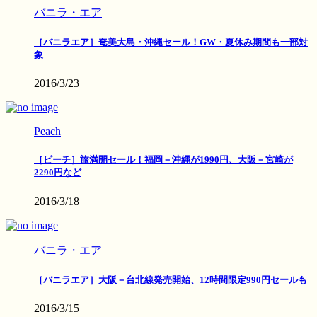
バニラ・エア
［バニラエア］奄美大島・沖縄セール！GW・夏休み期間も一部対
象
2016/3/23
Peach
［ピーチ］旅満開セール！福岡－沖縄が1990円、大阪－宮崎が
2290円など
2016/3/18
バニラ・エア
［バニラエア］大阪－台北線発売開始、12時間限定990円セールも
2016/3/15