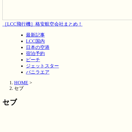
［LCC飛行機］格安航空会社まとめ！
最新記事
LCC国内
日本の空港
宿泊予約
ピーチ
ジェットスター
バニラエア
HOME
>
セブ
セブ