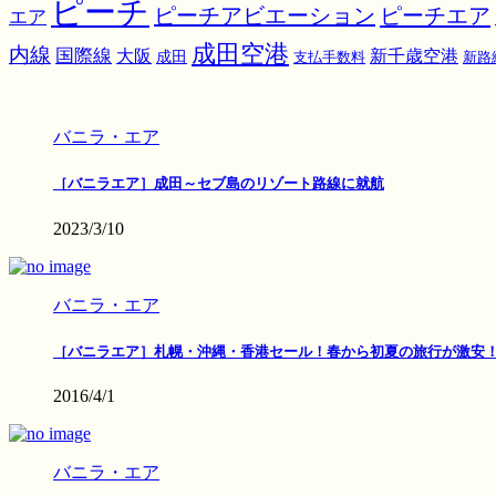
ピーチ
ピーチアビエーション
ピーチエア
エア
成田空港
内線
国際線
大阪
新千歳空港
成田
支払手数料
新路
バニラ・エア
［バニラエア］成田～セブ島のリゾート路線に就航
2023/3/10
バニラ・エア
［バニラエア］札幌・沖縄・香港セール！春から初夏の旅行が激安
2016/4/1
バニラ・エア