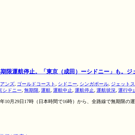
で無期限運航停止。「東京（成田）ーシドニー」も。
アンズ
,
ゴールドコースト
,
シドニー
,
シンガポール
,
ジェットス
京シドニー
,
無期限
,
運航
,
運航中止
,
運航停止
,
運航状況
,
運行中
年10月29日17時（日本時間で16時）から、全路線で無期限