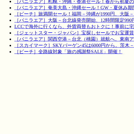
［バニラエア］札幌・沖縄・香港セール！春から初夏の
［バニラエア］奄美大島・沖縄セール！GW・夏休み期
［ピーチ］旅満開セール！福岡－沖縄が1990円、大阪－宮
［バニラエア］大阪－台北線発売開始、12時間限定990
LCCで海外に行くなら、外貨両替もおトクに！事前に
［ジェットスター・ジャパン］宝探しセールでお宝運賃を！
［バニラエア］関西空港－台北（桃園）就航へ。東南ア
［スカイマーク］SKYバーゲン45は6000円から。茨木
［ピーチ］全路線対象「旅の感謝祭SALE」開催！