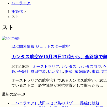
バニラエア
HOME
>
スト
スト
LCC関連情報
ジェットスター航空
カンタス航空が10月29日17時から、全路線
2011/10/29
オーストラリア
,
カンタス
,
カンタス航空
,
ケ
阪
,
子会社
,
成田空港
,
払い戻し
,
振替
,
振替輸送
,
東京
,
東
オーストラリアの航空会社であるカンタス航空が、2011
ているストに、経営陣側が対抗措置として取ったも ...
最新の記事10
［バニラエア］成田～セブ島のリゾート路線に就航