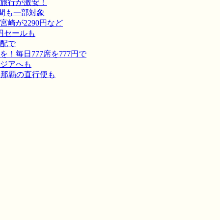
旅行が激安！
間も一部対象
崎が2290円など
円セールも
宅配で
毎日777席を777円で
ジアへも
－那覇の直行便も