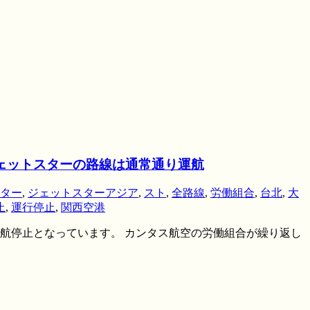
ジェットスターの路線は通常通り運航
ター
,
ジェットスターアジア
,
スト
,
全路線
,
労働組合
,
台北
,
大
止
,
運行停止
,
関西空港
の運航停止となっています。 カンタス航空の労働組合が繰り返し