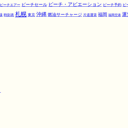
ピーチ・アビエーション
ピーチセール
ピ
ピーチエアー
ピーチ予約
札幌
沖縄
運
福岡
燃油サーチャージ
東京
線
時刻表
片道運賃
福岡空港
！