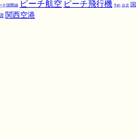
ピーチ航空
ピーチ飛行機
国
ーチ国際線
予約
台北
関西空港
賃