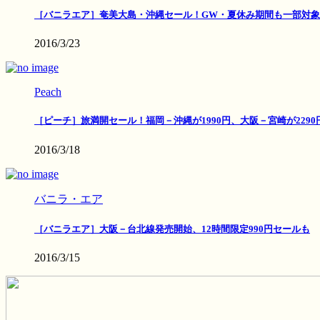
［バニラエア］奄美大島・沖縄セール！GW・夏休み期間も一部対象
2016/3/23
Peach
［ピーチ］旅満開セール！福岡－沖縄が1990円、大阪－宮崎が2290
2016/3/18
バニラ・エア
［バニラエア］大阪－台北線発売開始、12時間限定990円セールも
2016/3/15