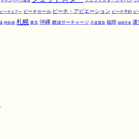
ジェットスタージャパン
キャンペーン運賃
ジ
ピーチ・アビエーション
ピーチセール
ピ
ピーチエアー
ピーチ予約
札幌
沖縄
運
福岡
燃油サーチャージ
東京
線
時刻表
片道運賃
福岡空港
！