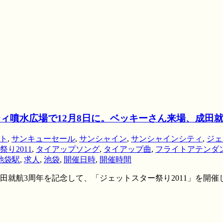
ティ噴水広場で12月8日に。ベッキーさん来場、成田就
ト
,
サンキューセール
,
サンシャイン
,
サンシャインシティ
,
ジェ
り2011
,
タイアップソング
,
タイアップ曲
,
フライトアテンダ
池袋駅
,
求人
,
池袋
,
開催日時
,
開催時間
就航3周年を記念して、「ジェットスター祭り2011」を開催