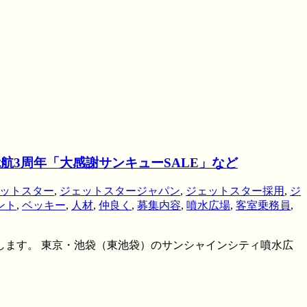
航3周年「大感謝サンキューSALE」など
ットスター
,
ジェットスタージャパン
,
ジェットスター採用
,
ジ
ント
,
ベッキー
,
人材
,
仲良く
,
募集内容
,
噴水広場
,
客室乗務員
,
します。 東京・池袋（東池袋）のサンシャインシティ噴水広