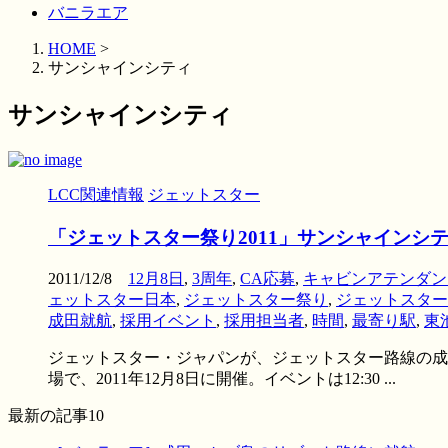
バニラエア
HOME
>
サンシャインシティ
サンシャインシティ
LCC関連情報
ジェットスター
「ジェットスター祭り2011」サンシャインシ
2011/12/8
12月8日
,
3周年
,
CA応募
,
キャビンアテンダン
ェットスター日本
,
ジェットスター祭り
,
ジェットスター祭
成田就航
,
採用イベント
,
採用担当者
,
時間
,
最寄り駅
,
東
ジェットスター・ジャパンが、ジェットスター路線の成田
場で、2011年12月8日に開催。イベントは12:30 ...
最新の記事10