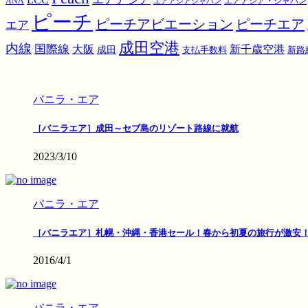
ANA
エアアジア・ジャパン
エアアジアジャパン
ピーチ
ピーチアビエーション
ピーチエア
エア
成田空港
内線
国際線
大阪
新千歳空港
成田
支払手数料
新路
バニラ・エア
［バニラエア］成田～セブ島のリゾート路線に就航
2023/3/10
バニラ・エア
［バニラエア］札幌・沖縄・香港セール！春から初夏の旅行が激安
2016/4/1
バニラ・エア