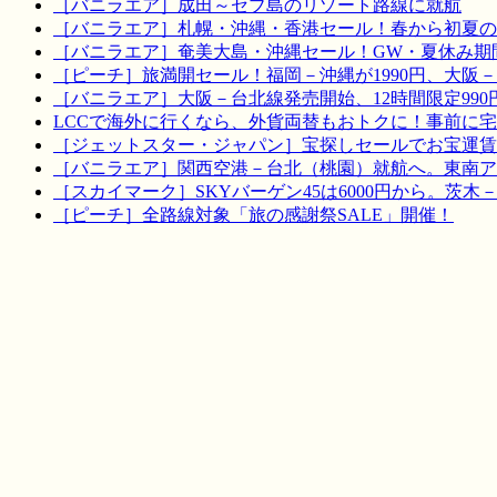
［バニラエア］成田～セブ島のリゾート路線に就航
［バニラエア］札幌・沖縄・香港セール！春から初夏の
［バニラエア］奄美大島・沖縄セール！GW・夏休み期
［ピーチ］旅満開セール！福岡－沖縄が1990円、大阪－宮
［バニラエア］大阪－台北線発売開始、12時間限定990
LCCで海外に行くなら、外貨両替もおトクに！事前に
［ジェットスター・ジャパン］宝探しセールでお宝運賃を！
［バニラエア］関西空港－台北（桃園）就航へ。東南ア
［スカイマーク］SKYバーゲン45は6000円から。茨木
［ピーチ］全路線対象「旅の感謝祭SALE」開催！