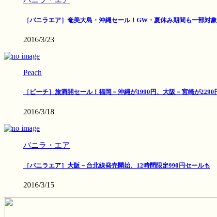
［バニラエア］奄美大島・沖縄セール！GW・夏休み期間も一部対象
2016/3/23
Peach
［ピーチ］旅満開セール！福岡－沖縄が1990円、大阪－宮崎が2290
2016/3/18
バニラ・エア
［バニラエア］大阪－台北線発売開始、12時間限定990円セールも
2016/3/15