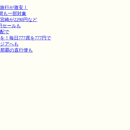
旅行が激安！
間も一部対象
崎が2290円など
円セールも
宅配で
毎日777席を777円で
ジアへも
－那覇の直行便も