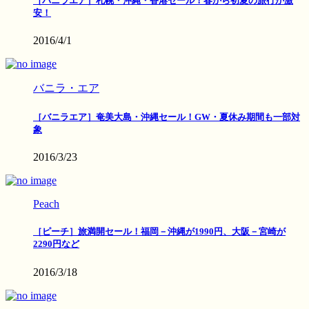
［バニラエア］札幌・沖縄・香港セール！春から初夏の旅行が激
安！
2016/4/1
バニラ・エア
［バニラエア］奄美大島・沖縄セール！GW・夏休み期間も一部対
象
2016/3/23
Peach
［ピーチ］旅満開セール！福岡－沖縄が1990円、大阪－宮崎が
2290円など
2016/3/18