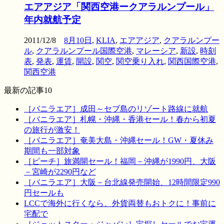
エアアジア「関西空港ークアラルンプール」
年内就航予定
2011/12/8
8月10日
,
KLIA
,
エアアジア
,
クアラルンプー
ル
,
クアラルンプール国際空港
,
マレーシア
,
新設
,
時刻
表
,
発表
,
運賃
,
開設
,
関空
,
関空乗り入れ
,
関西国際空港
,
関西空港
最新の記事10
［バニラエア］成田～セブ島のリゾート路線に就航
［バニラエア］札幌・沖縄・香港セール！春から初夏
の旅行が激安！
［バニラエア］奄美大島・沖縄セール！GW・夏休み
期間も一部対象
［ピーチ］旅満開セール！福岡－沖縄が1990円、大阪
－宮崎が2290円など
［バニラエア］大阪－台北線発売開始、12時間限定990
円セールも
LCCで海外に行くなら、外貨両替もおトクに！事前に
宅配で