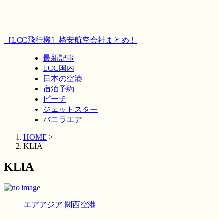
［LCC飛行機］格安航空会社まとめ！
最新記事
LCC国内
日本の空港
宿泊予約
ピーチ
ジェットスター
バニラエア
HOME
>
KLIA
KLIA
エアアジア
関西空港