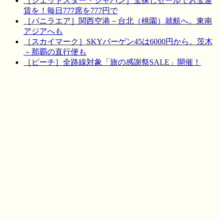
［ジェットスター・ジャパン］宝探しセールでお宝運
賃を！毎日777席を777円で
［バニラエア］関西空港－台北（桃園）就航へ。東南
アジアへも
［スカイマーク］SKYバーゲン45は6000円から。茨木
－那覇の直行便も
［ピーチ］全路線対象「旅の感謝祭SALE」開催！