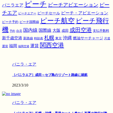
ピーチ
ピーチアビエーション
ピー
バニラエア
チエア
ピーチ・アビエーション
ピーチセール
ピーチエアー
ピーチ航空
ピーチ飛行
ピーチ国際線
ピーチ予約
機
成田空港
国内線
国際線
大阪
成田
支払手数料
予約
台北
札幌
沖縄
新千歳空港
燃油サーチャージ
東京
新路線
時刻表
片道
関西空港
運賃
福岡
運賃
福岡空港
バニラ・エア
［バニラエア］成田～セブ島のリゾート路線に就航
2023/3/10
バニラ・エア